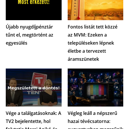
Újabb nyugdíjpénztár
Fontos listát tett közzé
tűnt el, megtörtént az
az MVM: Ezeken a
egyesülés
településeken lépnek
életbe a tervezett
áramszünetek
Vége a találgatásoknak: A
Végleg leáll a népszerű
TV2 bejelentette, hol
hazai tévécsatorna: