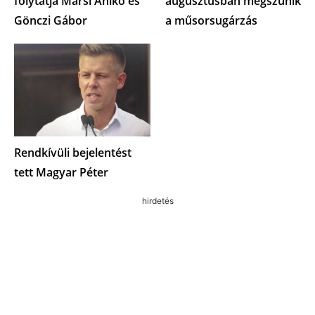
folytatja Marsi Anikó és
augusztusban megszűnik
Gönczi Gábor
a műsorsugárzás
Rendkívüli bejelentést
tett Magyar Péter
hirdetés