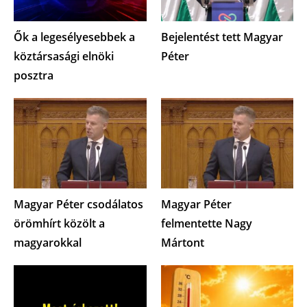
Ők a legesélyesebbek a
Bejelentést tett Magyar
köztársasági elnöki
Péter
posztra
Magyar Péter csodálatos
Magyar Péter
örömhírt közölt a
felmentette Nagy
magyarokkal
Mártont