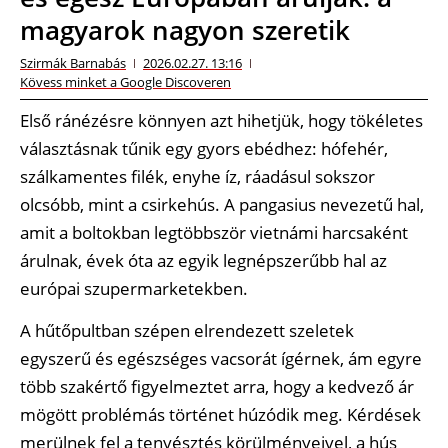
magyarok nagyon szeretik
Szirmák Barnabás
2026.02.27. 13:16
Kövess minket a Google Discoveren
Első ránézésre könnyen azt hihetjük, hogy tökéletes
választásnak tűnik egy gyors ebédhez: hófehér,
szálkamentes filék, enyhe íz, ráadásul sokszor
olcsóbb, mint a csirkehús. A pangasius nevezetű hal,
amit a boltokban legtöbbször vietnámi harcsaként
árulnak, évek óta az egyik legnépszerűbb hal az
európai szupermarketekben.
A hűtőpultban szépen elrendezett szeletek
egyszerű és egészséges vacsorát ígérnek, ám egyre
több szakértő figyelmeztet arra, hogy a kedvező ár
mögött problémás történet húzódik meg. Kérdések
merülnek fel a tenyésztés körülményeivel, a hús