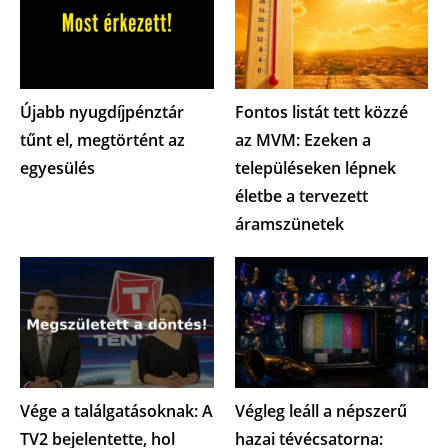
Újabb nyugdíjpénztár
Fontos listát tett közzé
tűnt el, megtörtént az
az MVM: Ezeken a
egyesülés
településeken lépnek
életbe a tervezett
áramszünetek
Vége a találgatásoknak: A
Végleg leáll a népszerű
TV2 bejelentette, hol
hazai tévécsatorna: