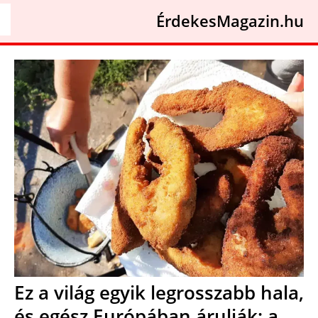
ÉrdekesMagazin.hu
Ez a világ egyik legrosszabb hala,
és egész Európában árulják: a