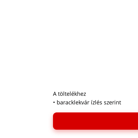
A töltelékhez
• baracklekvár ízlés szerint