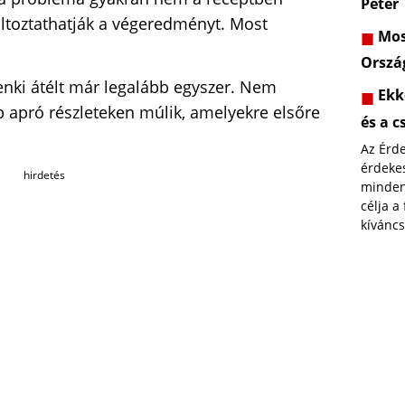
Péter
ltoztathatják a végeredményt. Most
Most
Orszá
denki átélt már legalább egyszer. Nem
Ekk
bb apró részleteken múlik, amelyekre elsőre
és a c
Az Érd
érdekes
hirdetés
minden
célja a
kíváncs