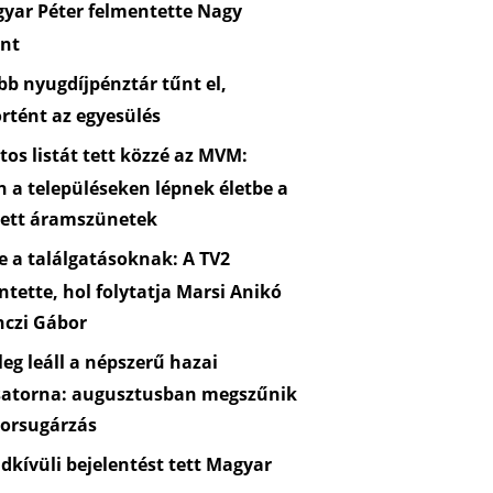
yar Péter felmentette Nagy
nt
b nyugdíjpénztár tűnt el,
rtént az egyesülés
os listát tett közzé az MVM:
n a településeken lépnek életbe a
zett áramszünetek
 a találgatásoknak: A TV2
ntette, hol folytatja Marsi Anikó
nczi Gábor
eg leáll a népszerű hazai
satorna: augusztusban megszűnik
orsugárzás
kívüli bejelentést tett Magyar