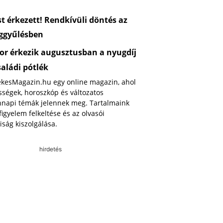
 érkezett! Rendkívüli döntés az
ggyűlésben
or érkezik augusztusban a nyugdíj
saládi pótlék
ekesMagazin.hu egy online magazin, ahol
ségek, horoszkóp és változatos
napi témák jelennek meg. Tartalmaink
 figyelem felkeltése és az olvasói
iság kiszolgálása.
hirdetés