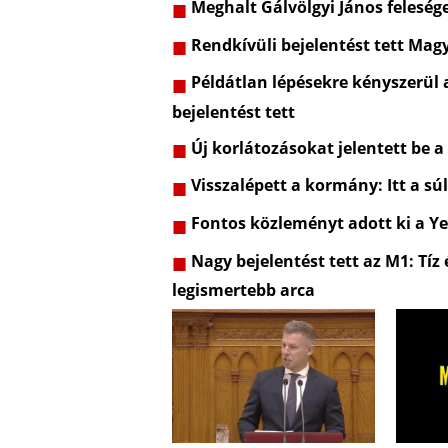
Meghalt Gálvölgyi János feleség
Rendkívüli bejelentést tett Mag
Példátlan lépésekre kényszerül 
bejelentést tett
Új korlátozásokat jelentett be a
Visszalépett a kormány: Itt a sú
Fontos közleményt adott ki a Ye
Nagy bejelentést tett az M1: Tíz
legismertebb arca