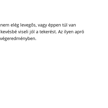
 nem elég levegős, vagy éppen túl van
evésbé viseli jól a tekerést. Az ilyen apró
a végeredményben.