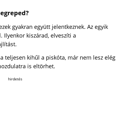
megreped?
ezek gyakran együtt jelentkeznek. Az egyik
. Ilyenkor kiszárad, elveszíti a
lítást.
Ha teljesen kihűl a piskóta, már nem lesz elég
ozdulatra is eltörhet.
hirdetés