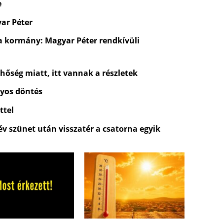
e
yar Péter
a kormány: Magyar Péter rendkívüli
 hőség miatt, itt vannak a részletek
lyos döntés
ttel
 év szünet után visszatér a csatorna egyik