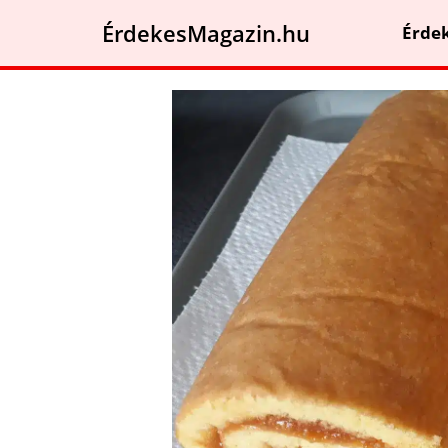
ÉrdekesMagazin.hu
Érde