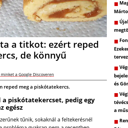
Mag
Márto
Újab
megtö
Font
ta a titkot: ezért reped
Ezeke
ercs, de könnyű
terve
Vége
 minket a Google Discoveren
bejele
és Gö
em reped meg a piskótatekercs.
Végl
l a piskótatekercset, pedig egy
tévéc
z egész
a műs
zerűnek tűnik, sokaknál a feltekerésnél
Rend
 a probléma gyakran nem a receptben