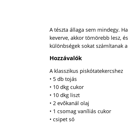
A tészta állaga sem mindegy. Ha
keverve, akkor tömörebb lesz, és k
különbségek sokat számítanak 
Hozzávalók
A klasszikus piskótatekercshez
• 5 db tojás
• 10 dkg cukor
• 10 dkg liszt
• 2 evőkanál olaj
• 1 csomag vaníliás cukor
• csipet só