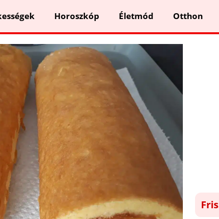
kességek
Horoszkóp
Életmód
Otthon
Fri