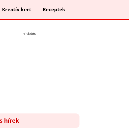
Kreatív kert
Receptek
hirdetés
ss hírek