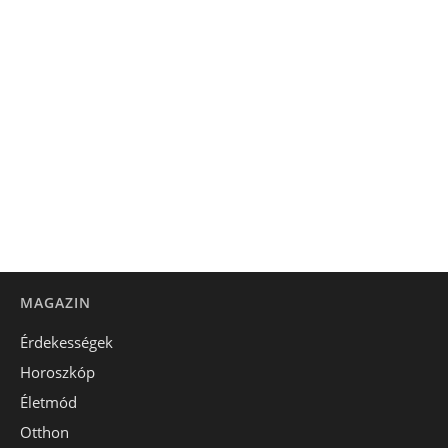
MAGAZIN
Érdekességek
Horoszkóp
Életmód
Otthon