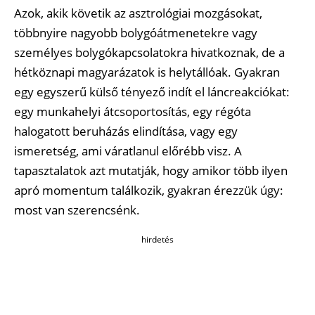
Azok, akik követik az asztrológiai mozgásokat,
többnyire nagyobb bolygóátmenetekre vagy
személyes bolygókapcsolatokra hivatkoznak, de a
hétköznapi magyarázatok is helytállóak. Gyakran
egy egyszerű külső tényező indít el láncreakciókat:
egy munkahelyi átcsoportosítás, egy régóta
halogatott beruházás elindítása, vagy egy
ismeretség, ami váratlanul előrébb visz. A
tapasztalatok azt mutatják, hogy amikor több ilyen
apró momentum találkozik, gyakran érezzük úgy:
most van szerencsénk.
hirdetés