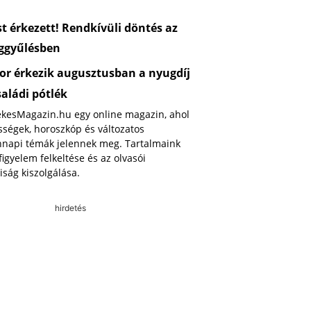
 érkezett! Rendkívüli döntés az
ggyűlésben
or érkezik augusztusban a nyugdíj
saládi pótlék
ekesMagazin.hu egy online magazin, ahol
ségek, horoszkóp és változatos
napi témák jelennek meg. Tartalmaink
 figyelem felkeltése és az olvasói
iság kiszolgálása.
hirdetés