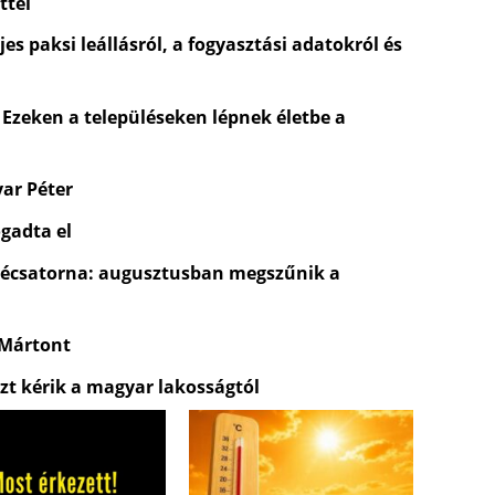
ttel
es paksi leállásról, a fogyasztási adatokról és
 Ezeken a településeken lépnek életbe a
yar Péter
gadta el
évécsatorna: augusztusban megszűnik a
 Mártont
zt kérik a magyar lakosságtól