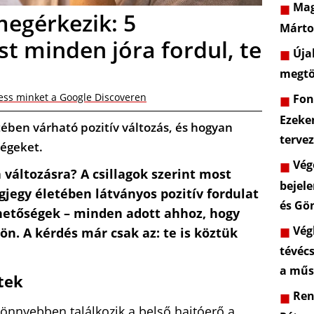
Mag
megérkezik: 5
Márto
st minden jóra fordul, te
Újab
megtö
ess minket a Google Discoveren
Font
Ezeke
etében várható pozitív változás, és hogyan
terve
ségeket.
Vége
a változásra? A csillagok szerint most
bejele
agjegy életében látványos pozitív fordulat
és Gö
lehetőségek – minden adott ahhoz, hogy
Végl
jön. A kérdés már csak az: te is köztük
tévéc
a műs
tek
Rend
nnyebben találkozik a belső hajtóerő a