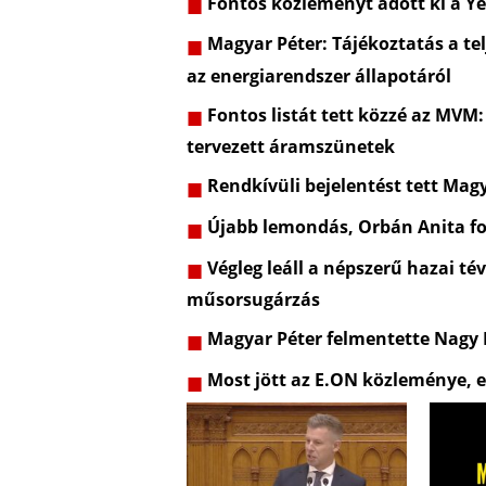
Fontos közleményt adott ki a Ye
Magyar Péter: Tájékoztatás a telj
az energiarendszer állapotáról
Fontos listát tett közzé az MVM:
tervezett áramszünetek
Rendkívüli bejelentést tett Mag
Újabb lemondás, Orbán Anita fo
Végleg leáll a népszerű hazai t
műsorsugárzás
Magyar Péter felmentette Nagy
Most jött az E.ON közleménye, e