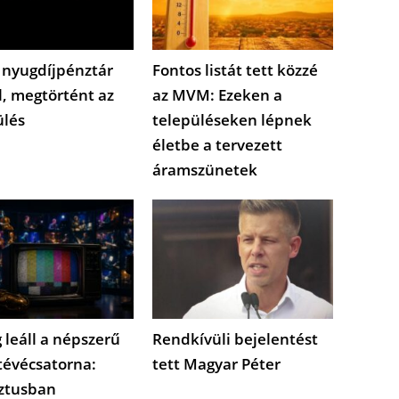
 nyugdíjpénztár
Fontos listát tett közzé
l, megtörtént az
az MVM: Ezeken a
ülés
településeken lépnek
életbe a tervezett
áramszünetek
 leáll a népszerű
Rendkívüli bejelentést
tévécsatorna:
tett Magyar Péter
ztusban