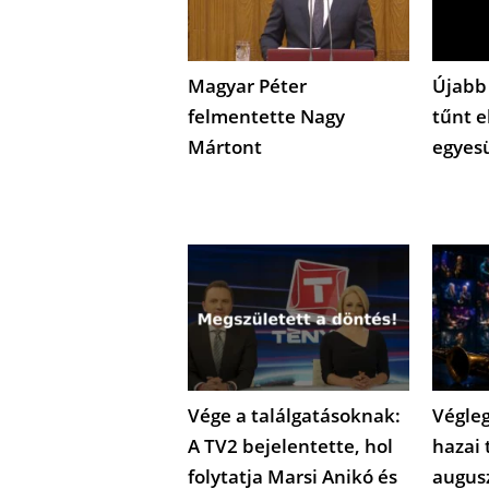
Magyar Péter
Újabb
felmentette Nagy
tűnt e
Mártont
egyes
Vége a találgatásoknak:
Végleg
A TV2 bejelentette, hol
hazai 
folytatja Marsi Anikó és
augus