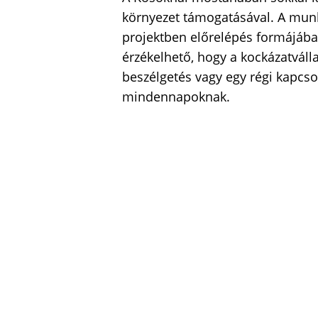
környezet támogatásával. A munk
projektben előrelépés formájában
érzékelhető, hogy a kockázatváll
beszélgetés vagy egy régi kapcsol
mindennapoknak.