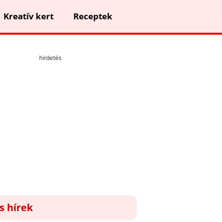
Kreatív kert
Receptek
hirdetés
ss hírek