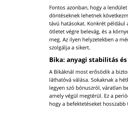
Fontos azonban, hogy a lendület
döntéseknek lehetnek következm
távú hatásokat. Konkrét például 
ötletet végre belevág, és a körn
meg. Az ilyen helyzetekben a mér
szolgálja a sikert.
Bika: anyagi stabilitás é
A Bikáknál most erősödik a bizt
láthatóvá válása. Sokaknak a hé
legyen szó bónuszról, váratlan b
amely végül megtérül. Ez a peri
hogy a befektetéseket hosszabb t