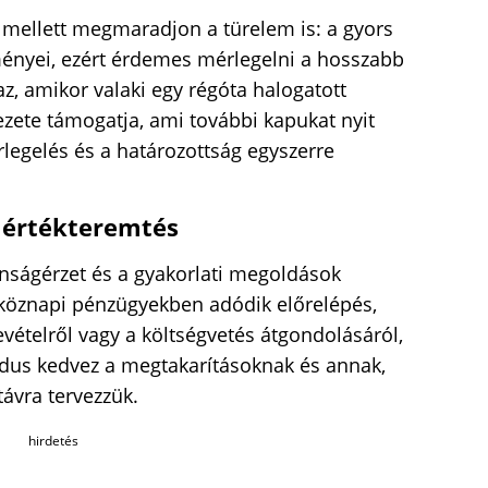
 mellett megmaradjon a türelem is: a gyors
ényei, ezért érdemes mérlegelni a hosszabb
az, amikor valaki egy régóta halogatott
yezete támogatja, ami további kapukat nyit
legelés és a határozottság egyszerre
s értékteremtés
onságérzet és a gyakorlati megoldások
tköznapi pénzügyekben adódik előrelépés,
evételről vagy a költségvetés átgondolásáról,
ódus kedvez a megtakarításoknak és annak,
ávra tervezzük.
hirdetés