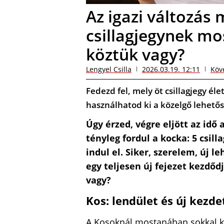
Az igazi változás 
csillagjegynek mo
köztük vagy?
Lengyel Csilla
2026.03.19. 12:11
Köv
Fedezd fel, mely öt csillagjegy él
használhatod ki a közelgő lehető
Úgy érzed, végre eljött az idő 
tényleg fordul a kocka: 5 csill
indul el. Siker, szerelem, új 
egy teljesen új fejezet kezdőd
vagy?
Kos: lendület és új kezde
A Kosoknál mostanában sokkal kö