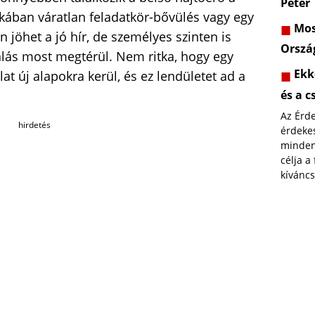
Péter
ában váratlan feladatkör-bővülés vagy egy
Most
 jöhet a jó hír, de személyes szinten is
Orszá
alás most megtérül. Nem ritka, hogy egy
Ekk
at új alapokra kerül, és ez lendületet ad a
és a c
Az Érd
hirdetés
érdekes
minden
célja a
kíváncs