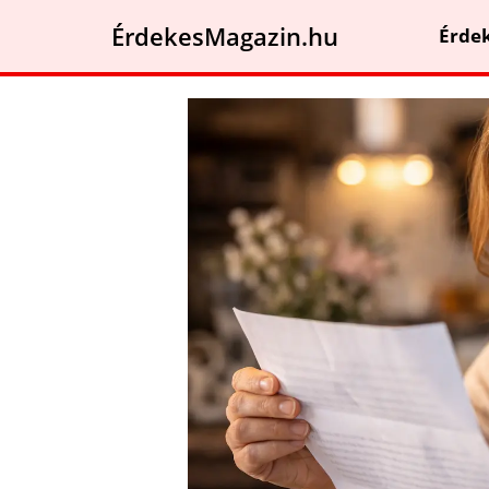
ÉrdekesMagazin.hu
Érde