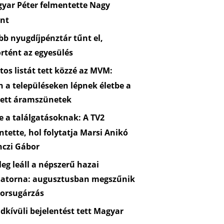
yar Péter felmentette Nagy
nt
b nyugdíjpénztár tűnt el,
rtént az egyesülés
os listát tett közzé az MVM:
n a településeken lépnek életbe a
zett áramszünetek
 a találgatásoknak: A TV2
ntette, hol folytatja Marsi Anikó
nczi Gábor
eg leáll a népszerű hazai
satorna: augusztusban megszűnik
orsugárzás
kívüli bejelentést tett Magyar