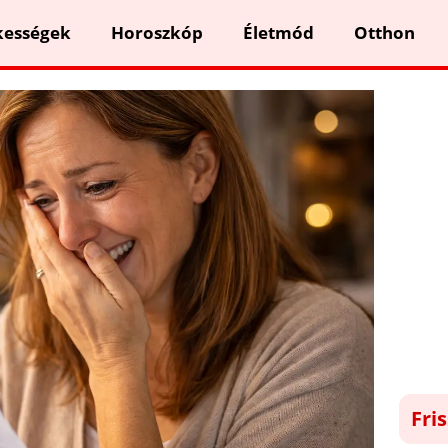
kességek
Horoszkóp
Életmód
Otthon
Fri