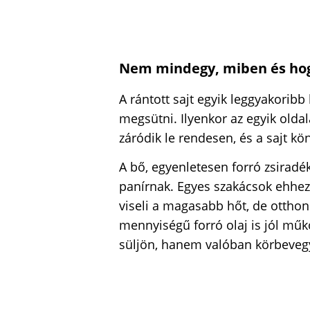
Nem mindegy, miben és hog
A rántott sajt egyik leggyakorib
megsütni. Ilyenkor az egyik old
záródik le rendesen, és a sajt kö
A bő, egyenletesen forró zsiradék
panírnak. Egyes szakácsok ehhez 
viseli a magasabb hőt, de ottho
mennyiségű forró olaj is jól műkö
süljön, hanem valóban körbeveg