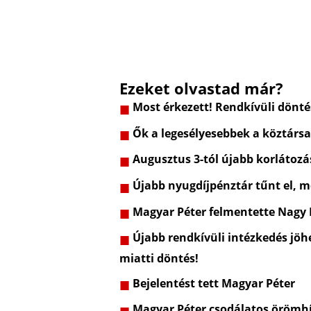
Ezeket olvastad már?
Most érkezett! Rendkívüli dönt
Ők a legesélyesebbek a köztársa
Augusztus 3-tól újabb korlátozá
Újabb nyugdíjpénztár tűnt el, m
Magyar Péter felmentette Nagy
Újabb rendkívüli intézkedés jöhe
miatti döntés!
Bejelentést tett Magyar Péter
Magyar Péter csodálatos örömhí