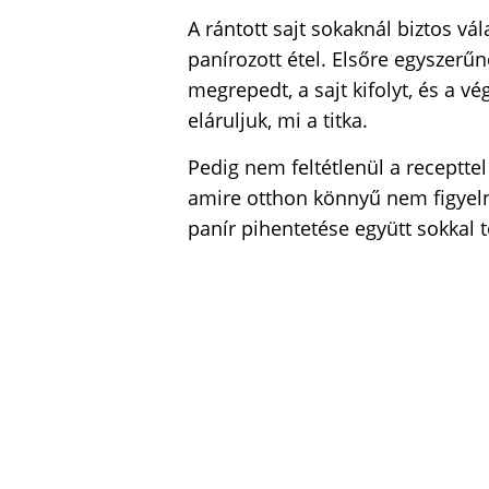
A rántott sajt sokaknál biztos vá
panírozott étel. Elsőre egyszerűn
megrepedt, a sajt kifolyt, és a 
eláruljuk, mi a titka.
Pedig nem feltétlenül a recepttel
amire otthon könnyű nem figyelni
panír pihentetése együtt sokkal 