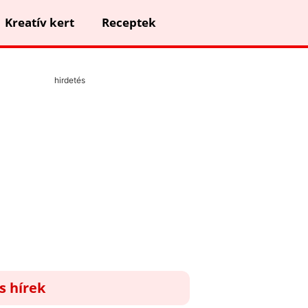
Kreatív kert
Receptek
hirdetés
ss hírek