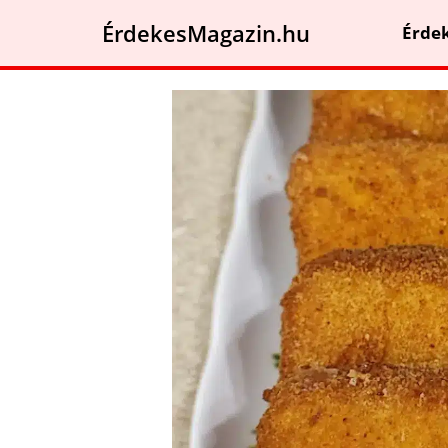
ÉrdekesMagazin.hu
Érde