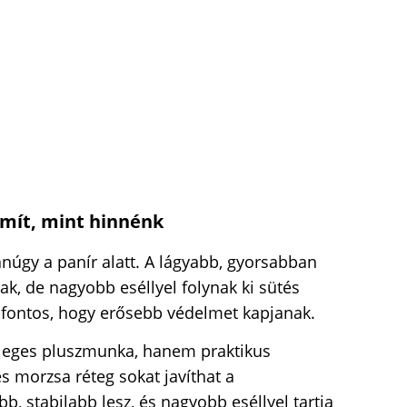
ámít, mint hinnénk
núgy a panír alatt. A lágyabb, gyorsabban
ak, de nagyobb eséllyel folynak ki sütés
 fontos, hogy erősebb védelmet kapjanak.
sleges pluszmunka, hanem praktikus
és morzsa réteg sokat javíthat a
, stabilabb lesz, és nagyobb eséllyel tartja