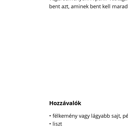
bent azt, aminek bent kell marad
Hozzávalók
• félkemény vagy lágyabb sajt, p
• liszt