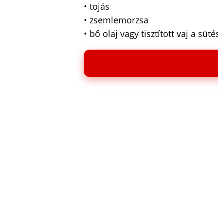
• tojás
• zsemlemorzsa
• bő olaj vagy tisztított vaj a süt