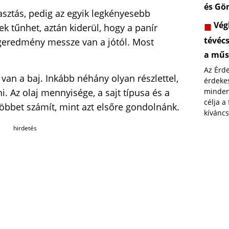
és Gö
lasztás, pedig az egyik legkényesebb
Végl
ek tűnhet, aztán kiderül, hogy a panír
tévéc
végeredmény messze van a jótól. Most
a műs
Az Érd
 van a baj. Inkább néhány olyan részlettel,
érdekes
. Az olaj mennyisége, a sajt típusa és a
minden
célja a
többet számít, mint azt elsőre gondolnánk.
kíváncs
hirdetés