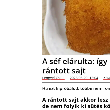
A séf elárulta: íg
rántott sajt
Lengyel Csilla
2026.03.20. 12:04
Köv
Ha ezt kipróbálod, többé nem ront
A rántott sajt akkor lesz
de nem folyik ki sütés k