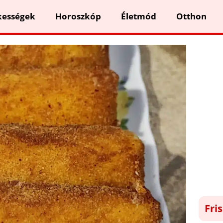
kességek
Horoszkóp
Életmód
Otthon
Fri