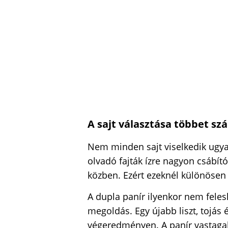
A sajt választása többet sz
Nem minden sajt viselkedik ugya
olvadó fajták ízre nagyon csábító
közben. Ezért ezeknél különösen
A dupla panír ilyenkor nem fele
megoldás. Egy újabb liszt, tojás 
végeredményen. A panír vastagabb