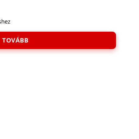
éshez
TOVÁBB