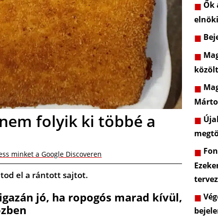
Ők a
elnöki
Beje
Mag
közöl
Mag
Márto
y nem folyik ki többé a
Újab
megtö
Font
ess minket a Google Discoveren
Ezeke
od el a rántott sajtot.
terve
 igazán jó, ha ropogós marad kívül,
Vége
özben
bejele