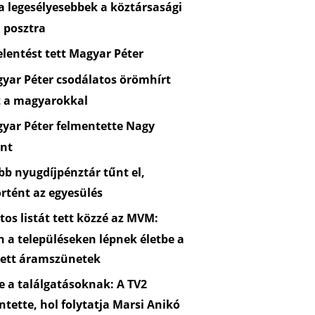
 legesélyesebbek a köztársasági
 posztra
lentést tett Magyar Péter
yar Péter csodálatos örömhírt
t a magyarokkal
yar Péter felmentette Nagy
nt
b nyugdíjpénztár tűnt el,
rtént az egyesülés
os listát tett közzé az MVM:
n a településeken lépnek életbe a
zett áramszünetek
 a találgatásoknak: A TV2
ntette, hol folytatja Marsi Anikó