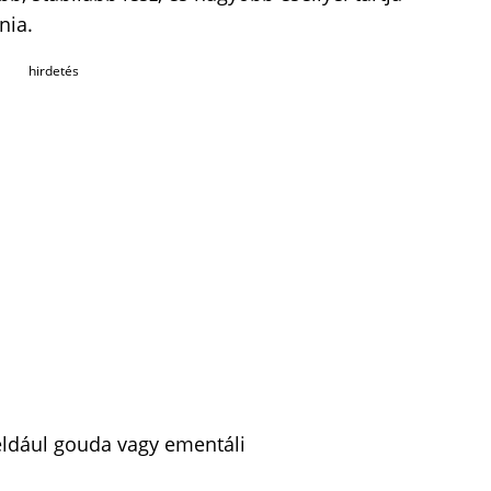
nia.
hirdetés
éldául gouda vagy ementáli