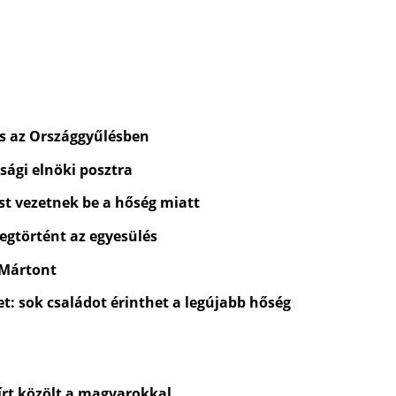
és az Országgyűlésben
sági elnöki posztra
st vezetnek be a hőség miatt
egtörtént az egyesülés
 Mártont
t: sok családot érinthet a legújabb hőség
rt közölt a magyarokkal