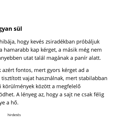
yan sül
b hibája, hogy kevés zsiradékban próbáljuk
ala hamarabb kap kérget, a másik még nem
nnyebben utat talál magának a panír alatt.
 azért fontos, mert gyors kérget ad a
tisztított vajat használnak, mert stabilabban
ni körülmények között a megfelelő
dhet. A lényeg az, hogy a sajt ne csak félig
ye a hő.
hirdetés