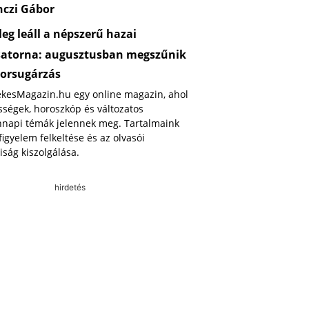
nczi Gábor
eg leáll a népszerű hazai
satorna: augusztusban megszűnik
orsugárzás
ekesMagazin.hu egy online magazin, ahol
ségek, horoszkóp és változatos
napi témák jelennek meg. Tartalmaink
 figyelem felkeltése és az olvasói
iság kiszolgálása.
hirdetés