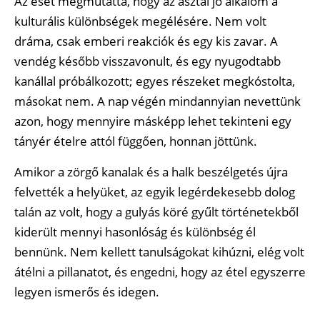
Az eset megmutatta, hogy az asztal jó alkalom a
kulturális különbségek megélésére. Nem volt
dráma, csak emberi reakciók és egy kis zavar. A
vendég később visszavonult, és egy nyugodtabb
kanállal próbálkozott; egyes részeket megkóstolta,
másokat nem. A nap végén mindannyian nevettünk
azon, hogy mennyire másképp lehet tekinteni egy
tányér ételre attól függően, honnan jöttünk.
Amikor a zörgő kanalak és a halk beszélgetés újra
felvették a helyüket, az egyik legérdekesebb dolog
talán az volt, hogy a gulyás köré gyűlt történetekből
kiderült mennyi hasonlóság és különbség él
bennünk. Nem kellett tanulságokat kihúzni, elég volt
átélni a pillanatot, és engedni, hogy az étel egyszerre
legyen ismerős és idegen.