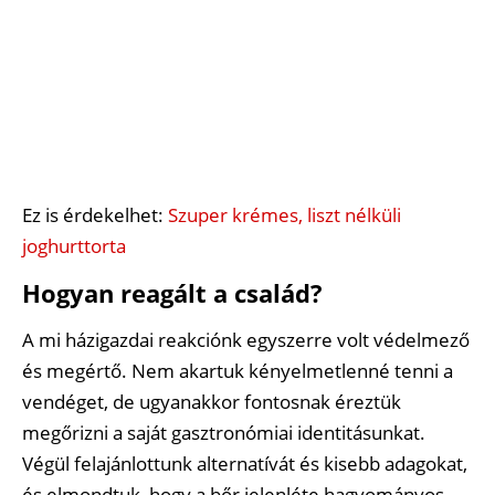
Ez is érdekelhet:
Szuper krémes, liszt nélküli
joghurttorta
Hogyan reagált a család?
A mi házigazdai reakciónk egyszerre volt védelmező
és megértő. Nem akartuk kényelmetlenné tenni a
vendéget, de ugyanakkor fontosnak éreztük
megőrizni a saját gasztronómiai identitásunkat.
Végül felajánlottunk alternatívát és kisebb adagokat,
és elmondtuk, hogy a bőr jelenléte hagyományos