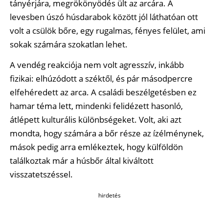
tányérjára, megrökönyödés ült az arcára. A
levesben úszó húsdarabok között jól láthatóan ott
volt a csülök bőre, egy rugalmas, fényes felület, ami
sokak számára szokatlan lehet.
A vendég reakciója nem volt agresszív, inkább
fizikai: elhúzódott a széktől, és pár másodpercre
elfehéredett az arca. A családi beszélgetésben ez
hamar téma lett, mindenki felidézett hasonló,
átlépett kulturális különbségeket. Volt, aki azt
mondta, hogy számára a bőr része az ízélménynek,
mások pedig arra emlékeztek, hogy külföldön
találkoztak már a húsbőr által kiváltott
visszatetszéssel.
hirdetés