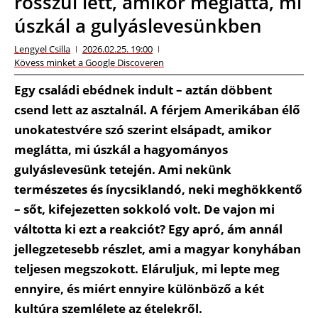
rosszul lett, amikor meglátta, mi
úszkál a gulyáslevesünkben
Lengyel Csilla
2026.02.25. 19:00
Kövess minket a Google Discoveren
Egy családi ebédnek indult – aztán döbbent
csend lett az asztalnál. A férjem Amerikában élő
unokatestvére szó szerint elsápadt, amikor
meglátta, mi úszkál a hagyományos
gulyáslevesünk tetején. Ami nekünk
természetes és ínycsiklandó, neki meghökkentő
– sőt, kifejezetten sokkoló volt. De vajon mi
váltotta ki ezt a reakciót? Egy apró, ám annál
jellegzetesebb részlet, ami a magyar konyhában
teljesen megszokott. Eláruljuk, mi lepte meg
ennyire, és miért ennyire különböző a két
kultúra szemlélete az ételekről.