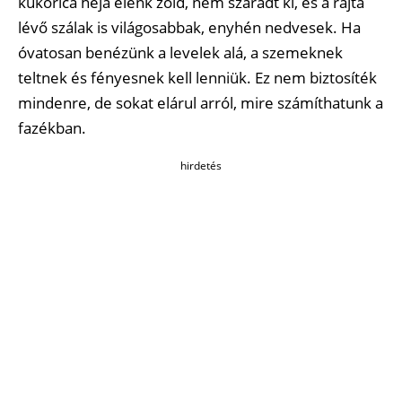
kukorica héja élénk zöld, nem száradt ki, és a rajta
lévő szálak is világosabbak, enyhén nedvesek. Ha
óvatosan benézünk a levelek alá, a szemeknek
teltnek és fényesnek kell lenniük. Ez nem biztosíték
mindenre, de sokat elárul arról, mire számíthatunk a
fazékban.
hirdetés