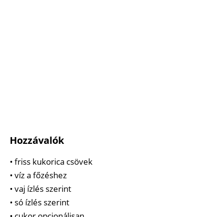
Hozzávalók
• friss kukorica csövek
• víz a főzéshez
• vaj ízlés szerint
• só ízlés szerint
• cukor opcionálisan