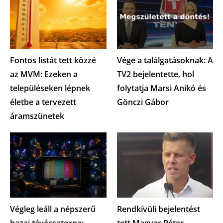
Fontos listát tett közzé
Vége a találgatásoknak: A
az MVM: Ezeken a
TV2 bejelentette, hol
településeken lépnek
folytatja Marsi Anikó és
életbe a tervezett
Gönczi Gábor
áramszünetek
Végleg leáll a népszerű
Rendkívüli bejelentést