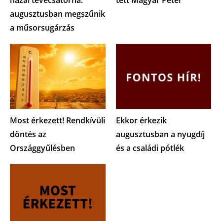
hazai tévécsatorna:
tett Magyar Péter
augusztusban megszűnik
a műsorsugárzás
Most érkezett! Rendkívüli
Ekkor érkezik
döntés az
augusztusban a nyugdíj
Országgyűlésben
és a családi pótlék