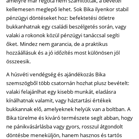
amelyre már régóta nem számítottak, a bevétel
kellemesen meglepő lehet. Sok Bika ilyenkor stabil
pénzügyi döntéseket hoz: befektetési ötletre
bukkanhatnak egy családi beszélgetés során, vagy
valaki a rokonok közül pénzügyi tanáccsal segíti
őket. Mindez nem garancia, de a praktikus
hozzáállásuk és a jó időzítés most különösen jól
összeesik.
A húsvéti vendégség és ajándékozás Bika
szemszögből több csatornán hozhat plusz bevételt:
valaki felajánlhat egy kisebb munkát, eladásra
kínálhatnak valamit, vagy háztartási értékek
bukkannak elő, amelyeknek helyük van a boltban. A
Bika türelme és kiváró természete segít abban, hogy
ne pánikvásárlásba vagy gyors, rosszul átgondolt
döntésbe meneküljön, hanem hasznos és tartós