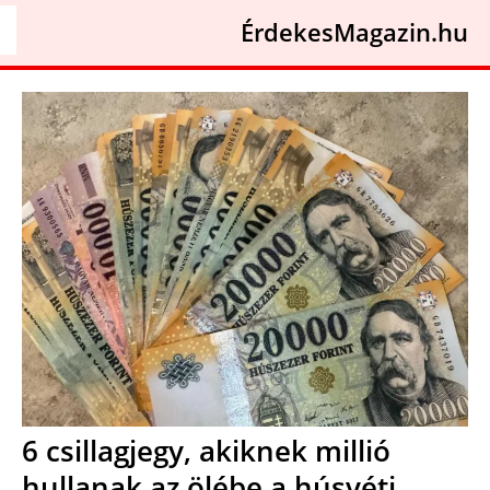
ÉrdekesMagazin.hu
6 csillagjegy, akiknek millió
hullanak az ölébe a húsvéti