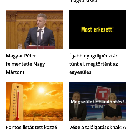
magyarokkal
Magyar Péter
Újabb nyugdíjpénztár
felmentette Nagy
tűnt el, megtörtént az
Mártont
egyesülés
Fontos listát tett közzé
Vége a találgatásoknak: A