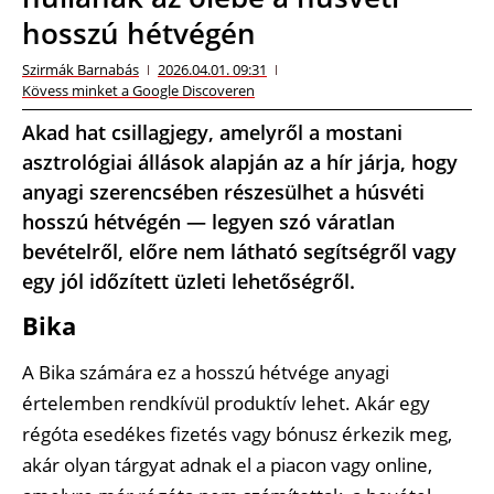
hosszú hétvégén
Szirmák Barnabás
2026.04.01. 09:31
Kövess minket a Google Discoveren
Akad hat csillagjegy, amelyről a mostani
asztrológiai állások alapján az a hír járja, hogy
anyagi szerencsében részesülhet a húsvéti
hosszú hétvégén — legyen szó váratlan
bevételről, előre nem látható segítségről vagy
egy jól időzített üzleti lehetőségről.
Bika
A Bika számára ez a hosszú hétvége anyagi
értelemben rendkívül produktív lehet. Akár egy
régóta esedékes fizetés vagy bónusz érkezik meg,
akár olyan tárgyat adnak el a piacon vagy online,