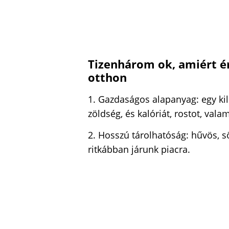
Tizenhárom ok, amiért é
otthon
1. Gazdaságos alapanyag: egy ki
zöldség, és kalóriát, rostot, vala
2. Hosszú tárolhatóság: hűvös, söt
ritkábban járunk piacra.