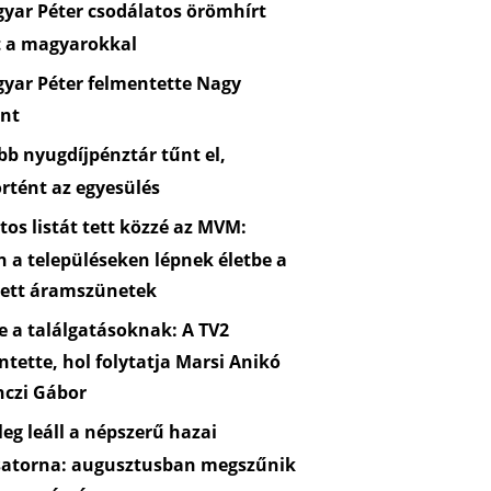
yar Péter csodálatos örömhírt
t a magyarokkal
yar Péter felmentette Nagy
nt
b nyugdíjpénztár tűnt el,
rtént az egyesülés
os listát tett közzé az MVM:
n a településeken lépnek életbe a
zett áramszünetek
 a találgatásoknak: A TV2
ntette, hol folytatja Marsi Anikó
nczi Gábor
eg leáll a népszerű hazai
satorna: augusztusban megszűnik