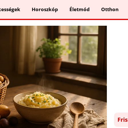
kességek
Horoszkóp
Életmód
Otthon
Fri