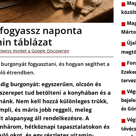
Mag
közöl
Mag
 fogyassz naponta
Márto
in táblázat
Újab
övess minket a Google Discoveren
megtö
Font
 burgonyát fogyasztani, és hogyan segíthet a
Ezeke
áló étrendben.
terve
ndig burgonyát: egyszerűen, olcsón és
Vége
 szerepet tud betölteni a konyhában és a
bejele
ánk. Nem kell hozzá különleges trükk,
és Gö
mpli, és máris jobb reggeli, meleg
t alapanyag áll rendelkezésre. A
Végl
enhárom, hétköznapi tapasztalatokon és
tévéc
ló okot, és egy részletes vitamin-