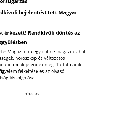
orsugárzás
kívüli bejelentést tett Magyar
 érkezett! Rendkívüli döntés az
ggyűlésben
ekesMagazin.hu egy online magazin, ahol
ségek, horoszkóp és változatos
napi témák jelennek meg. Tartalmaink
 figyelem felkeltése és az olvasói
iság kiszolgálása.
hirdetés