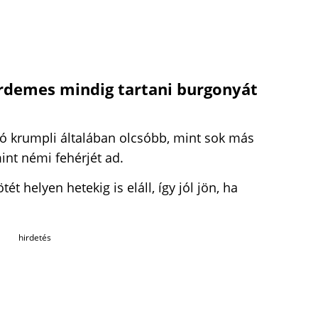
rdemes mindig tartani burgonyát
ló krumpli általában olcsóbb, mint sok más
mint némi fehérjét ad.
ét helyen hetekig is eláll, így jól jön, ha
hirdetés