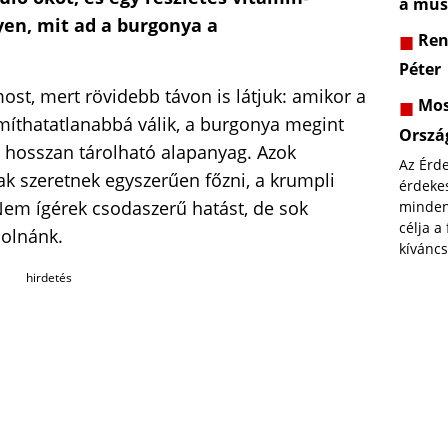
a műs
yen, mit ad a burgonya a
Rend
Péter
ost, mert rövidebb távon is látjuk: amikor a
Most
ámíthatatlanabbá válik, a burgonya megint
Orszá
, hosszan tárolható alapanyag. Azok
Az Érd
ak szeretnek egyszerűen főzni, a krumpli
érdekes
em ígérek csodaszerű hatást, de sok
minden
célja a
dolnánk.
kíváncs
hirdetés