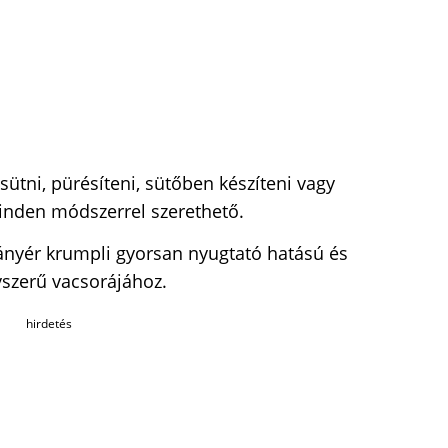
sütni, pürésíteni, sütőben készíteni vagy
inden módszerrel szerethető.
tányér krumpli gyorsan nyugtató hatású és
yszerű vacsorájához.
hirdetés