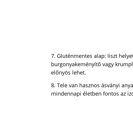
7. Gluténmentes alap: liszt hely
burgonyakeményítő vagy krumpli
előnyös lehet.
8. Tele van hasznos ásványi any
mindennapi életben fontos az i