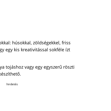
kal: húsokkal, zöldségekkel, friss
y egy kis kreativitással sokféle ízt
nya tojáshoz vagy egy egyszerű röszti
készíthető.
hirdetés