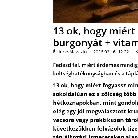
13 ok, hogy miért
burgonyát + vitam
ÉrdekesMagazin
2026.03.16. 12:22
K
Fedezd fel, miért érdemes mindig
költséghatékonyságban és a tápl
13 ok, hogy miért fogyassz mi
sokoldalúan ez a zöldség több
hétköznapokban, mint gondoln
elég egy jól megválasztott kru
vacsora vagy praktikusan tárol
következőkben felvázolok tiz
táplálkozási ismereteken alapu