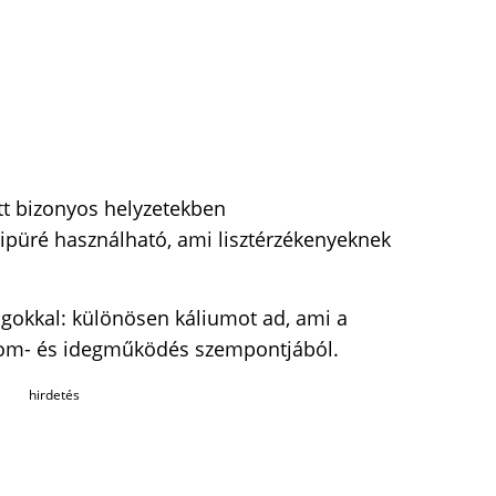
ett bizonyos helyzetekben
püré használható, ami lisztérzékenyeknek
agokkal: különösen káliumot ad, ami a
zom- és idegműködés szempontjából.
hirdetés