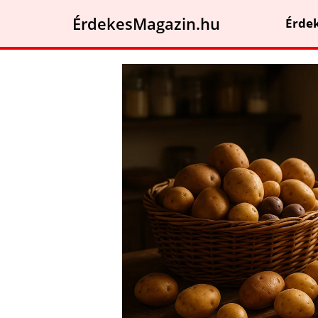
ÉrdekesMagazin.hu
Érde