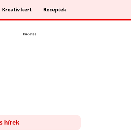
Kreatív kert
Receptek
hirdetés
ss hírek