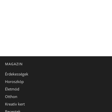
MAGAZIN
Érdekességek
Horoszkóp
Életmód
Otthon
Kreatív kert
Receptek