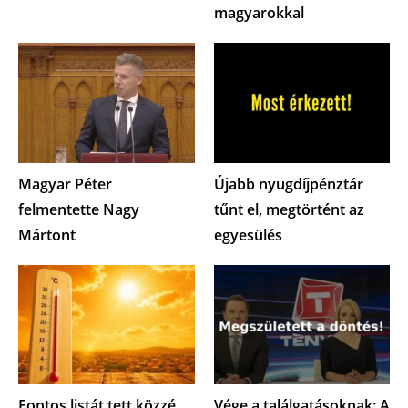
magyarokkal
Magyar Péter
Újabb nyugdíjpénztár
felmentette Nagy
tűnt el, megtörtént az
Mártont
egyesülés
Fontos listát tett közzé
Vége a találgatásoknak: A