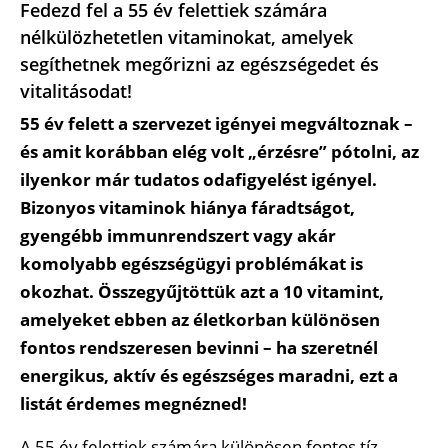
Fedezd fel a 55 év felettiek számára
nélkülözhetetlen vitaminokat, amelyek
segíthetnek megőrizni az egészségedet és
vitalitásodat!
55 év felett a szervezet igényei megváltoznak –
és amit korábban elég volt „érzésre” pótolni, az
ilyenkor már tudatos odafigyelést igényel.
Bizonyos vitaminok hiánya fáradtságot,
gyengébb immunrendszert vagy akár
komolyabb egészségügyi problémákat is
okozhat. Összegyűjtöttük azt a 10 vitamint,
amelyeket ebben az életkorban különösen
fontos rendszeresen bevinni – ha szeretnél
energikus, aktív és egészséges maradni, ezt a
listát érdemes megnézned!
A 55 év felettiek számára különösen fontos tíz