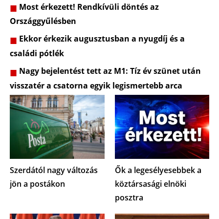
Most érkezett! Rendkívüli döntés az
Országgyűlésben
Ekkor érkezik augusztusban a nyugdíj és a
családi pótlék
Nagy bejelentést tett az M1: Tíz év szünet után
visszatér a csatorna egyik legismertebb arca
Szerdától nagy változás
Ők a legesélyesebbek a
jön a postákon
köztársasági elnöki
posztra