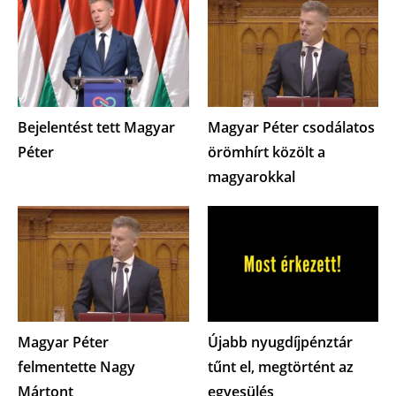
Bejelentést tett Magyar
Magyar Péter csodálatos
Péter
örömhírt közölt a
magyarokkal
Magyar Péter
Újabb nyugdíjpénztár
felmentette Nagy
tűnt el, megtörtént az
Mártont
egyesülés