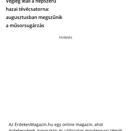
Végleg leáll a népszerű
hazai tévécsatorna:
augusztusban megszűnik
a műsorsugárzás
hirdetés
Az ÉrdekesMagazin.hu egy online magazin, ahol
érdekességek, horoszkóp és változatos mindennapi témák