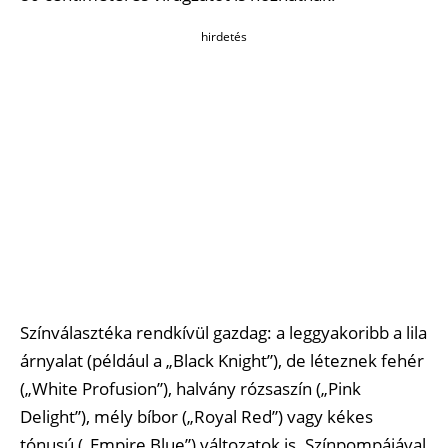
hirdetés
Színválasztéka rendkívül gazdag: a leggyakoribb a lila
árnyalat (például a „Black Knight”), de léteznek fehér
(„White Profusion”), halvány rózsaszín („Pink
Delight”), mély bíbor („Royal Red”) vagy kékes
tónusú („Empire Blue”) változatok is. Színpompájával