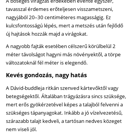
A bőséges virágzás érdekében évente egyszer,
tavasszal érdemes erőteljesen visszametszeni,
nagyjából 20–30 centiméteres magasságig. Ez
kulcsfontosságú lépés, mert a metszés után fejlődő
új hajtások hozzák majd a virágokat.
A nagyobb fajták esetében célszerű körülbelül 2
méter távolságot hagyni más növényektől, a törpe
változatoknál fél méter is elegendő.
Kevés gondozás, nagy hatás
A Dávid-buddleja ritkán szenved kártevőktől vagy
betegségektől. Általában trágyázásra sincs szüksége,
mert erős gyökérzetével képes a talajból felvenni a
szükséges tápanyagokat. Inkább a jó vízelvezetésű,
szárazabb talajt kedveli, a tartósan nedves közeget
nem viseli jól.