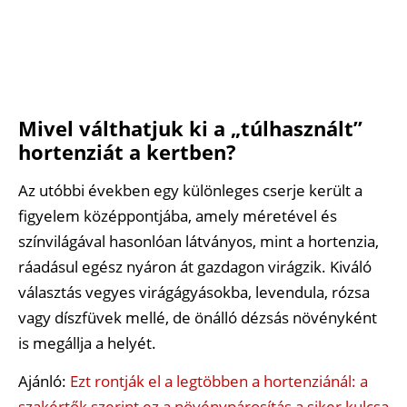
Mivel válthatjuk ki a „túlhasznált”
hortenziát a kertben?
Az utóbbi években egy különleges cserje került a
figyelem középpontjába, amely méretével és
színvilágával hasonlóan látványos, mint a hortenzia,
ráadásul egész nyáron át gazdagon virágzik. Kiváló
választás vegyes virágágyásokba, levendula, rózsa
vagy díszfüvek mellé, de önálló dézsás növényként
is megállja a helyét.
Ajánló:
Ezt rontják el a legtöbben a hortenziánál: a
szakértők szerint ez a növénypárosítás a siker kulcsa