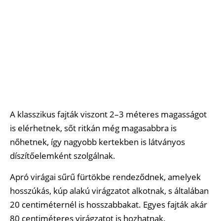
A klasszikus fajták viszont 2–3 méteres magasságot
is elérhetnek, sőt ritkán még magasabbra is
nőhetnek, így nagyobb kertekben is látványos
díszítőelemként szolgálnak.
Apró virágai sűrű fürtökbe rendeződnek, amelyek
hosszúkás, kúp alakú virágzatot alkotnak, s általában
20 centiméternél is hosszabbakat. Egyes fajták akár
80 centiméteres virágzatot is hozhatnak.