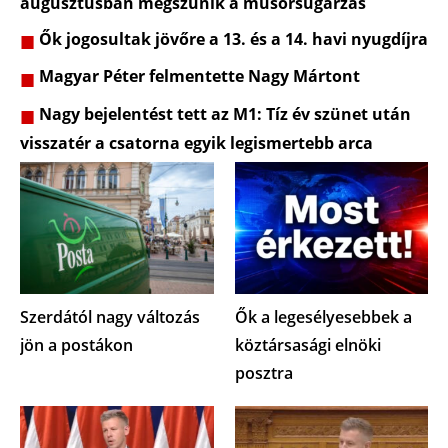
augusztusban megszűnik a műsorsugárzás
Ők jogosultak jövőre a 13. és a 14. havi nyugdíjra
Magyar Péter felmentette Nagy Mártont
Nagy bejelentést tett az M1: Tíz év szünet után
visszatér a csatorna egyik legismertebb arca
Szerdától nagy változás
Ők a legesélyesebbek a
jön a postákon
köztársasági elnöki
posztra