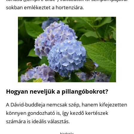
sokban emlékeztet a hortenziára.
Hogyan neveljük a pillangóbokrot?
A Dávid-buddleja nemcsak szép, hanem kifejezetten
könnyen gondozható is, így kezdő kertészek
számára is ideális választás.
hirdetés