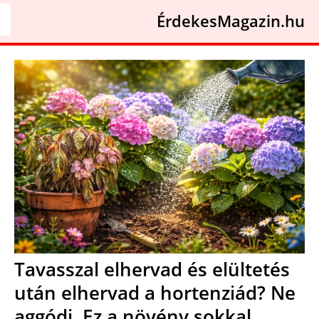
ÉrdekesMagazin.hu
Tavasszal elhervad és elültetés
után elhervad a hortenziád? Ne
aggódj. Ez a növény sokkal