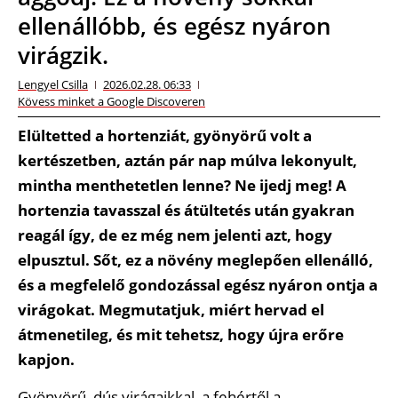
ellenállóbb, és egész nyáron
virágzik.
Lengyel Csilla
2026.02.28. 06:33
Kövess minket a Google Discoveren
Elültetted a hortenziát, gyönyörű volt a
kertészetben, aztán pár nap múlva lekonyult,
mintha menthetetlen lenne? Ne ijedj meg! A
hortenzia tavasszal és átültetés után gyakran
reagál így, de ez még nem jelenti azt, hogy
elpusztul. Sőt, ez a növény meglepően ellenálló,
és a megfelelő gondozással egész nyáron ontja a
virágokat. Megmutatjuk, miért hervad el
átmenetileg, és mit tehetsz, hogy újra erőre
kapjon.
Gyönyörű, dús virágaikkal, a fehértől a