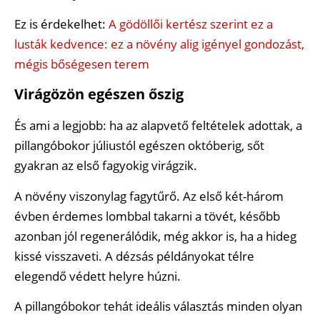
Ez is érdekelhet:
A gödöllői kertész szerint ez a
lusták kedvence: ez a növény alig igényel gondozást,
mégis bőségesen terem
Virágözön egészen őszig
És ami a legjobb: ha az alapvető feltételek adottak, a
pillangóbokor júliustól egészen októberig, sőt
gyakran az első fagyokig virágzik.
A növény viszonylag fagytűrő. Az első két-három
évben érdemes lombbal takarni a tövét, később
azonban jól regenerálódik, még akkor is, ha a hideg
kissé visszaveti. A dézsás példányokat télre
elegendő védett helyre húzni.
A pillangóbokor tehát ideális választás minden olyan