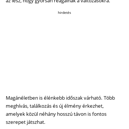
az lesz, hogy gyorsan reagálnak a változásokra.
hirdetés
Magánéletben is élénkebb időszak várható. Több
meghívás, találkozás és új élmény érkezhet,
amelyek közül néhány hosszú távon is fontos
szerepet játszhat.