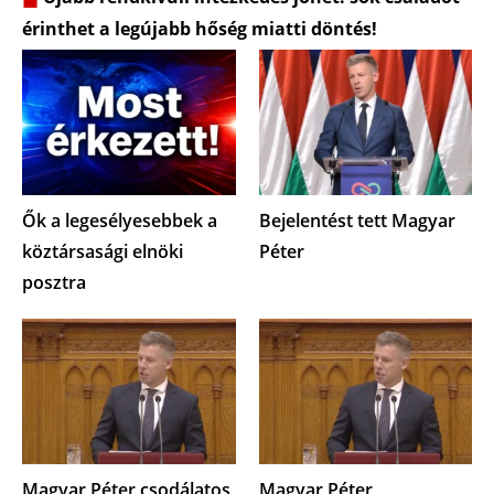
érinthet a legújabb hőség miatti döntés!
Ők a legesélyesebbek a
Bejelentést tett Magyar
köztársasági elnöki
Péter
posztra
Magyar Péter csodálatos
Magyar Péter