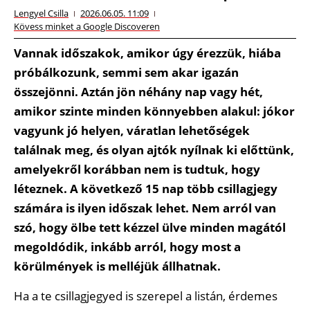
Lengyel Csilla
2026.06.05. 11:09
Kövess minket a Google Discoveren
Vannak időszakok, amikor úgy érezzük, hiába
próbálkozunk, semmi sem akar igazán
összejönni. Aztán jön néhány nap vagy hét,
amikor szinte minden könnyebben alakul: jókor
vagyunk jó helyen, váratlan lehetőségek
találnak meg, és olyan ajtók nyílnak ki előttünk,
amelyekről korábban nem is tudtuk, hogy
léteznek. A következő 15 nap több csillagjegy
számára is ilyen időszak lehet. Nem arról van
szó, hogy ölbe tett kézzel ülve minden magától
megoldódik, inkább arról, hogy most a
körülmények is melléjük állhatnak.
Ha a te csillagjegyed is szerepel a listán, érdemes