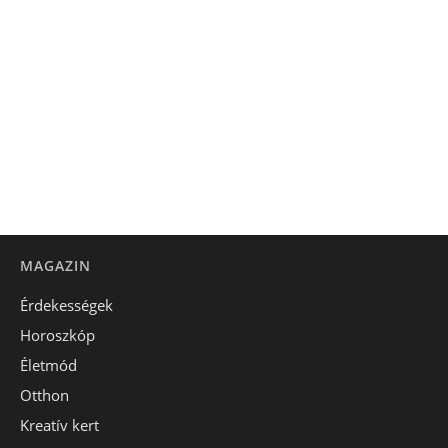
MAGAZIN
Érdekességek
Horoszkóp
Életmód
Otthon
Kreatív kert