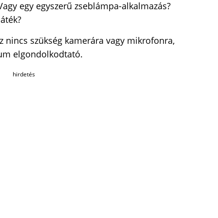
 Vagy egy egyszerű zseblámpa-alkalmazás?
játék?
z nincs szükség kamerára vagy mikrofonra,
mum elgondolkodtató.
hirdetés