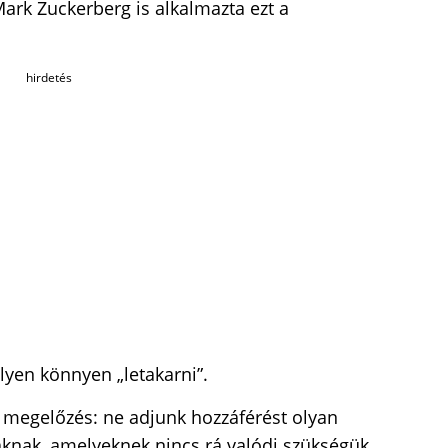
Mark Zuckerberg is alkalmazta ezt a
hirdetés
lyen könnyen „letakarni”.
megelőzés: ne adjunk hozzáférést olyan
knak, amelyeknek nincs rá valódi szükségük.