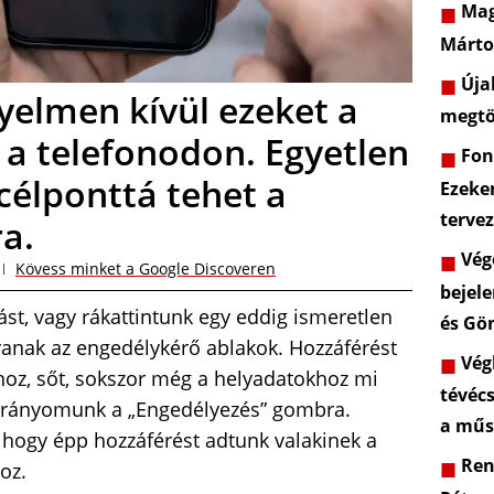
Mag
Márto
Újab
yelmen kívül ezeket a
megtö
 a telefonodon. Egyetlen
Font
célponttá tehet a
Ezeke
terve
a.
Vége
Kövess minket a Google Discoveren
bejele
ást, vagy rákattintunk egy eddig ismeretlen
és Gö
ranak az engedélykérő ablakok. Hozzáférést
Végl
oz, sőt, sokszor még a helyadatokhoz mi
tévéc
l rányomunk a „Engedélyezés” gombra.
a műs
 hogy épp hozzáférést adtunk valakinek a
Rend
oz.