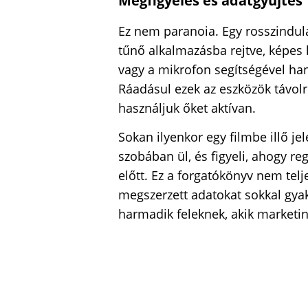
Megfigyelés és adatgyűjtés
Ez nem paranoia. Egy rosszindula
tűnő alkalmazásba rejtve, képes 
vagy a mikrofon segítségével han
Ráadásul ezek az eszközök távolr
használjuk őket aktívan.
Sokan ilyenkor egy filmbe illő je
szobában ül, és figyeli, ahogy 
előtt. Ez a forgatókönyv nem telj
megszerzett adatokat sokkal gya
harmadik feleknek, akik marketin