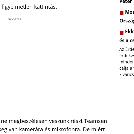
Péter
figyelmetlen kattintás.
Most
hirdetés
Orszá
Ekk
és a c
Az Érd
érdekes
minden
célja a
kíváncs
t
nline megbeszélésen veszünk részt Teamsen
ség van kamerára és mikrofonra. De miért