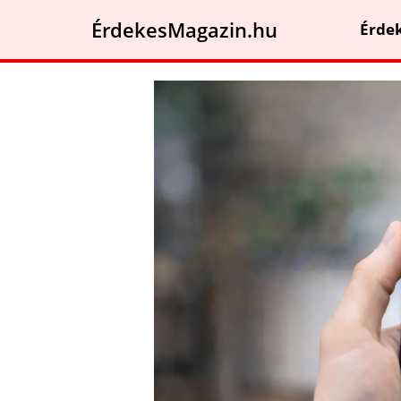
ÉrdekesMagazin.hu
Érde