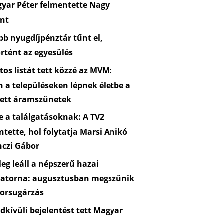
yar Péter felmentette Nagy
nt
b nyugdíjpénztár tűnt el,
rtént az egyesülés
os listát tett közzé az MVM:
n a településeken lépnek életbe a
zett áramszünetek
 a találgatásoknak: A TV2
ntette, hol folytatja Marsi Anikó
nczi Gábor
eg leáll a népszerű hazai
satorna: augusztusban megszűnik
orsugárzás
kívüli bejelentést tett Magyar