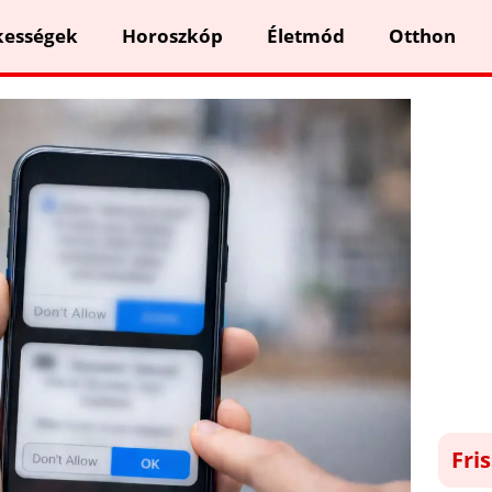
kességek
Horoszkóp
Életmód
Otthon
Fri