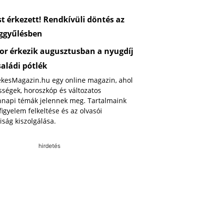
 érkezett! Rendkívüli döntés az
ggyűlésben
or érkezik augusztusban a nyugdíj
saládi pótlék
ekesMagazin.hu egy online magazin, ahol
ségek, horoszkóp és változatos
napi témák jelennek meg. Tartalmaink
 figyelem felkeltése és az olvasói
iság kiszolgálása.
hirdetés