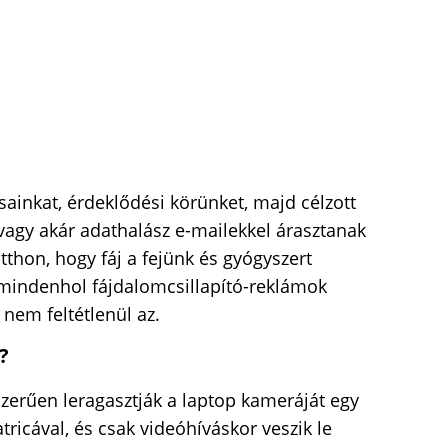
sainkat, érdeklődési körünket, majd célzott
vagy akár adathalász e-mailekkel árasztanak
tthon, hogy fáj a fejünk és gyógyszert
mindenhol fájdalomcsillapító-reklámok
 nem feltétlenül az.
?
zerűen leragasztják a laptop kameráját egy
ricával, és csak videóhíváskor veszik le