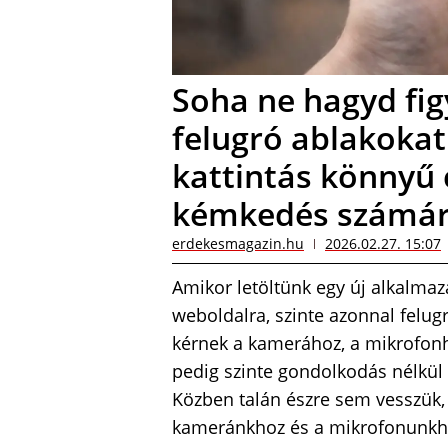
Soha ne hagyd fig
felugró ablakokat
kattintás könnyű 
kémkedés számár
erdekesmagazin.hu
2026.02.27. 15:07
Amikor letöltünk egy új alkalmaz
weboldalra, szinte azonnal felug
kérnek a kamerához, a mikrofonh
pedig szinte gondolkodás nélkü
Közben talán észre sem vesszük,
kameránkhoz és a mikrofonunkh