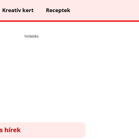
Kreatív kert
Receptek
hirdetés
ss hírek