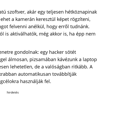
tú szoftver, akár egy teljesen hétköznapinak
lehet a kamerán keresztül képet rögzíteni,
got felvenni anélkül, hogy erről tudnánk.
ól is aktiválhatók, még akkor is, ha épp nem
lenetre gondolnak: egy hacker sötét
reggel álmosan, pizsamában kávézunk a laptop
esen lehetetlen, de a valóságban ritkább. A
krabban automatikusan továbbítják
gcélokra használják fel.
hirdetés