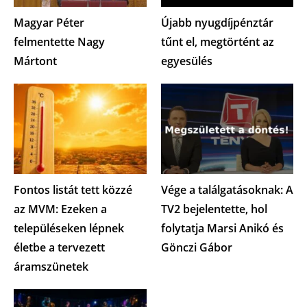
Magyar Péter
Újabb nyugdíjpénztár
felmentette Nagy
tűnt el, megtörtént az
Mártont
egyesülés
Fontos listát tett közzé
Vége a találgatásoknak: A
az MVM: Ezeken a
TV2 bejelentette, hol
településeken lépnek
folytatja Marsi Anikó és
életbe a tervezett
Gönczi Gábor
áramszünetek