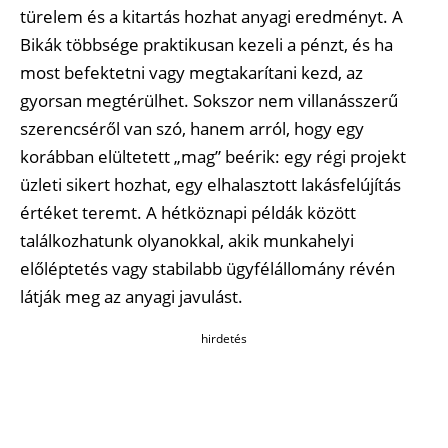
türelem és a kitartás hozhat anyagi eredményt. A
Bikák többsége praktikusan kezeli a pénzt, és ha
most befektetni vagy megtakarítani kezd, az
gyorsan megtérülhet. Sokszor nem villanásszerű
szerencséről van szó, hanem arról, hogy egy
korábban elültetett „mag” beérik: egy régi projekt
üzleti sikert hozhat, egy elhalasztott lakásfelújítás
értéket teremt. A hétköznapi példák között
találkozhatunk olyanokkal, akik munkahelyi
előléptetés vagy stabilabb ügyfélállomány révén
látják meg az anyagi javulást.
hirdetés