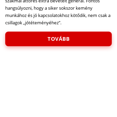
szakmai áttörés extra bevételt generál. Fontos
hangsúlyozni, hogy a siker sokszor kemény
munkához és jó kapcsolatokhoz kötődik, nem csak a
csillagok „jótéteményéhez”.
TOVÁBB