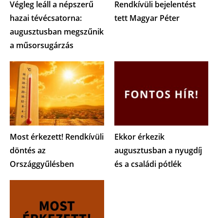
Végleg leáll a népszerű
Rendkívüli bejelentést
hazai tévécsatorna:
tett Magyar Péter
augusztusban megszűnik
a műsorsugárzás
Most érkezett! Rendkívüli
Ekkor érkezik
döntés az
augusztusban a nyugdíj
Országgyűlésben
és a családi pótlék