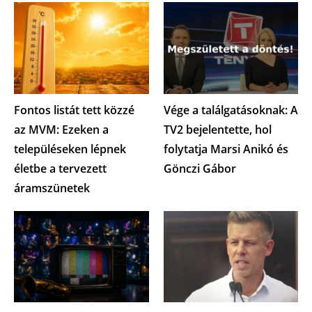
Fontos listát tett közzé
Vége a találgatásoknak: A
az MVM: Ezeken a
TV2 bejelentette, hol
településeken lépnek
folytatja Marsi Anikó és
életbe a tervezett
Gönczi Gábor
áramszünetek