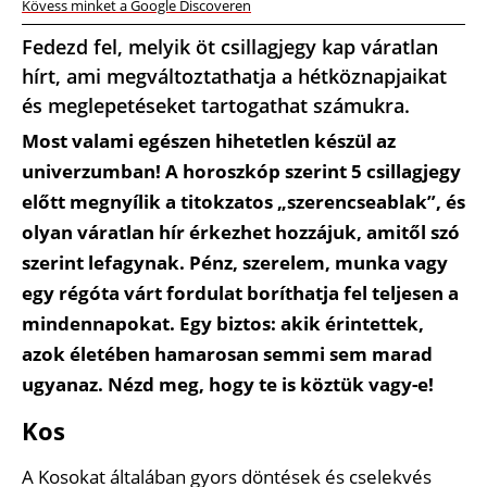
Kövess minket a Google Discoveren
Fedezd fel, melyik öt csillagjegy kap váratlan
hírt, ami megváltoztathatja a hétköznapjaikat
és meglepetéseket tartogathat számukra.
Most valami egészen hihetetlen készül az
univerzumban! A horoszkóp szerint 5 csillagjegy
előtt megnyílik a titokzatos „szerencseablak”, és
olyan váratlan hír érkezhet hozzájuk, amitől szó
szerint lefagynak. Pénz, szerelem, munka vagy
egy régóta várt fordulat boríthatja fel teljesen a
mindennapokat. Egy biztos: akik érintettek,
azok életében hamarosan semmi sem marad
ugyanaz. Nézd meg, hogy te is köztük vagy-e!
Kos
A Kosokat általában gyors döntések és cselekvés