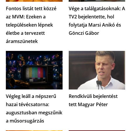
Fontos listát tett közzé
Vége a találgatásoknak: A
az MVM: Ezeken a
TV2 bejelentette, hol
településeken lépnek
folytatja Marsi Anikó és
életbe a tervezett
Gönczi Gábor
áramszünetek
Végleg leáll a népszerű
Rendkívüli bejelentést
hazai tévécsatorna:
tett Magyar Péter
augusztusban megszűnik
a műsorsugárzás