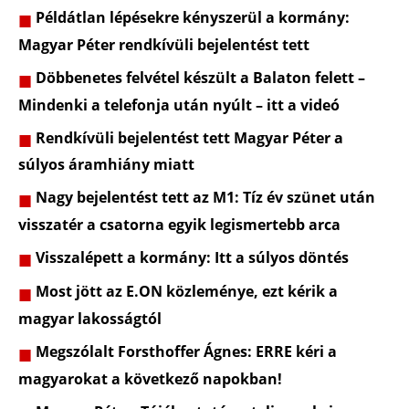
Példátlan lépésekre kényszerül a kormány:
Magyar Péter rendkívüli bejelentést tett
Döbbenetes felvétel készült a Balaton felett –
Mindenki a telefonja után nyúlt – itt a videó
Rendkívüli bejelentést tett Magyar Péter a
súlyos áramhiány miatt
Nagy bejelentést tett az M1: Tíz év szünet után
visszatér a csatorna egyik legismertebb arca
Visszalépett a kormány: Itt a súlyos döntés
Most jött az E.ON közleménye, ezt kérik a
magyar lakosságtól
Megszólalt Forsthoffer Ágnes: ERRE kéri a
magyarokat a következő napokban!