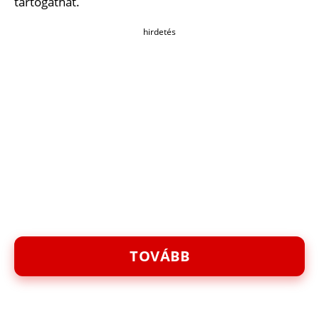
tartogathat.
hirdetés
TOVÁBB