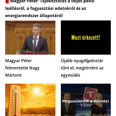
Magyar Péter: Tájékoztatás a teljes paksi
leállásról, a fogyasztási adatokról és az
energiarendszer állapotáról
Magyar Péter
Újabb nyugdíjpénztár
felmentette Nagy
tűnt el, megtörtént az
Mártont
egyesülés