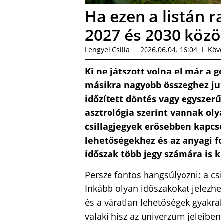
Ha ezen a listán r
2027 és 2030 közö
Lengyel Csilla
2026.06.04. 16:04
Köv
Ki ne játszott volna el már a 
másikra nagyobb összeghez jut
időzített döntés vagy egyszerű
asztrológia szerint vannak ol
csillagjegyek erősebben kapcs
lehetőségekhez és az anyagi fo
időszak több jegy számára is 
Persze fontos hangsúlyozni: a c
Inkább olyan időszakokat jelezhe
és a váratlan lehetőségek gyakra
valaki hisz az univerzum jeleiben