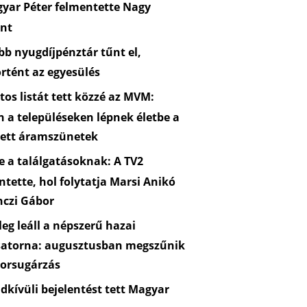
yar Péter felmentette Nagy
nt
b nyugdíjpénztár tűnt el,
rtént az egyesülés
os listát tett közzé az MVM:
n a településeken lépnek életbe a
zett áramszünetek
 a találgatásoknak: A TV2
ntette, hol folytatja Marsi Anikó
nczi Gábor
eg leáll a népszerű hazai
satorna: augusztusban megszűnik
orsugárzás
kívüli bejelentést tett Magyar