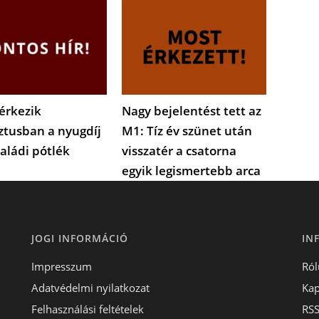
érkezik
Nagy bejelentést tett az
ztusban a nyugdíj
M1: Tíz év szünet után
saládi pótlék
visszatér a csatorna
egyik legismertebb arca
JOGI INFORMÁCIÓ
IN
Impresszum
Ról
Adatvédelmi nyilatkozat
Kap
Felhasználási feltételek
RS