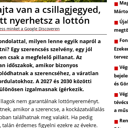
Mag
ajta van a csillagjegyed,
Márto
tt nyerhetsz a lottón
Újab
ess minket a Google Discoveren
megtö
Font
gondolattal, milyen lenne egyik napról a
ni? Egy szerencsés szelvény, egy jól
Ezeke
en csak a megfelelő pillanat. Az
terve
yan időszakok, amikor bizonyos
Vége
olódhatnak a szerencséhez, a váratlan
bejele
rdulatokhoz. A 2027 és 2030 közötti
és Gö
különösen izgalmasnak ígérkezik.
Végl
sillagok nem garantálnak lottónyereményt.
tévéc
tnek, amikor a szerencse, a kockázatvállalás
a műs
bban találhatnak meg valakit. Ha pedig
Rend
, talán érdemes figyelni ezekre az évekre.