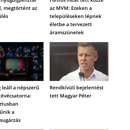
l, megtörtént az
az MVM: Ezeken a
ülés
településeken lépnek
életbe a tervezett
áramszünetek
 leáll a népszerű
Rendkívüli bejelentést
tévécsatorna:
tett Magyar Péter
ztusban
űnik a
sugárzás