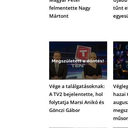
felmentette Nagy
tűnt e
Mártont
egyes
Vége a találgatásoknak:
Végleg
A TV2 bejelentette, hol
hazai 
folytatja Marsi Anikó és
augus
Gönczi Gábor
megsz
műsor