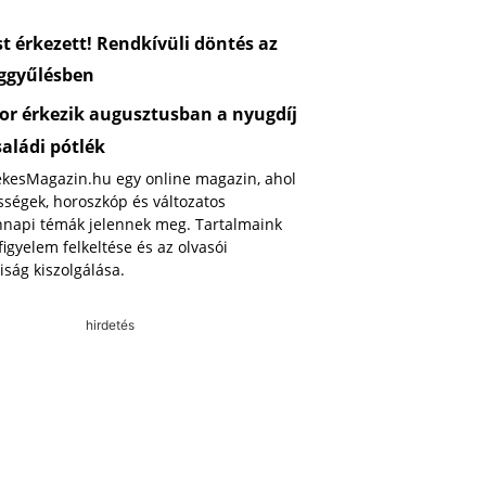
 érkezett! Rendkívüli döntés az
ggyűlésben
or érkezik augusztusban a nyugdíj
saládi pótlék
ekesMagazin.hu egy online magazin, ahol
ségek, horoszkóp és változatos
napi témák jelennek meg. Tartalmaink
 figyelem felkeltése és az olvasói
iság kiszolgálása.
hirdetés