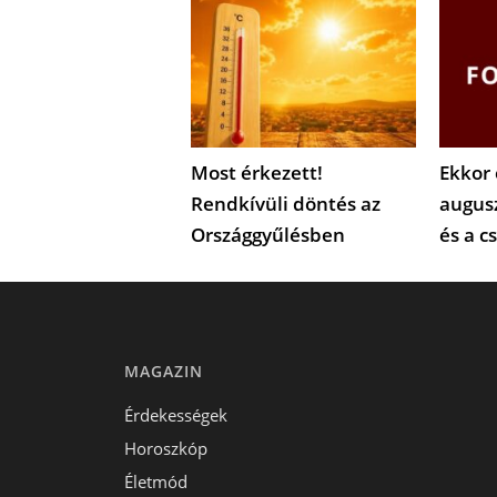
Most érkezett!
Ekkor 
Rendkívüli döntés az
augus
Országgyűlésben
és a c
MAGAZIN
Érdekességek
Horoszkóp
Életmód