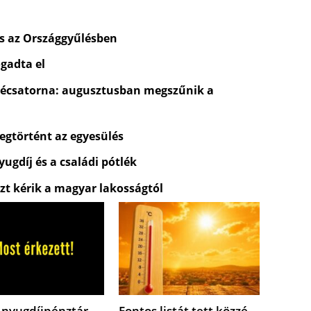
és az Országgyűlésben
gadta el
évécsatorna: augusztusban megszűnik a
egtörtént az egyesülés
ugdíj és a családi pótlék
zt kérik a magyar lakosságtól
 nyugdíjpénztár
Fontos listát tett közzé