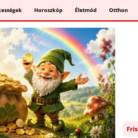
kességek
Horoszkóp
Életmód
Otthon
Fri