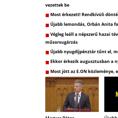
vezettek be
Most érkezett! Rendkívüli dönt
Újabb lemondás, Orbán Anita fo
Végleg leáll a népszerű hazai t
műsorsugárzás
Újabb nyugdíjpénztár tűnt el, m
Ekkor érkezik augusztusban a ny
Most jött az E.ON közleménye, e
Magyar Péter
Újabb