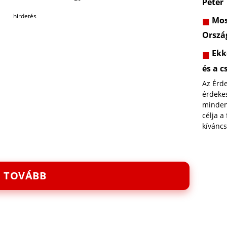
Péter
hirdetés
Most
Orszá
Ekk
és a c
Az Érd
érdekes
minden
célja a
kíváncs
TOVÁBB