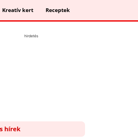
Kreatív kert
Receptek
hirdetés
ss hírek