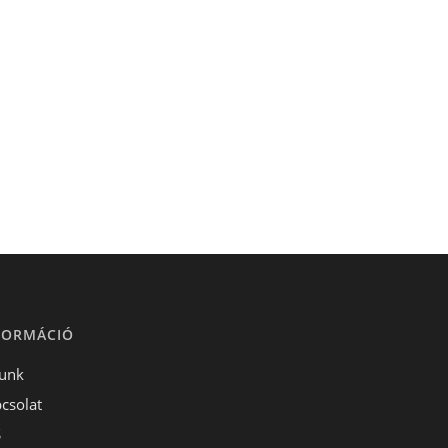
FORMÁCIÓ
unk
csolat
S