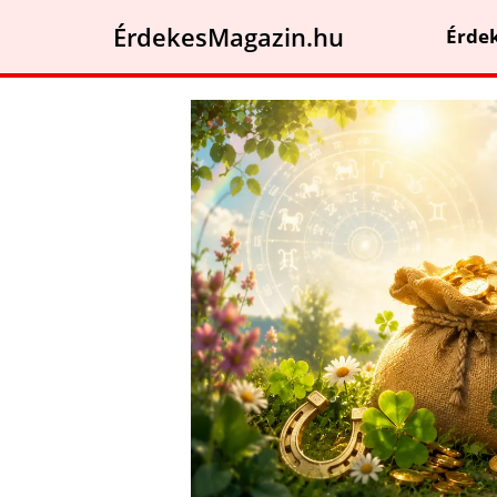
ÉrdekesMagazin.hu
Érde