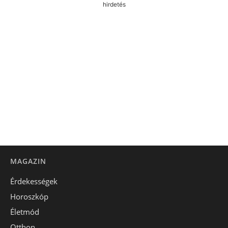
hirdetés
MAGAZIN
Érdekességek
Horoszkóp
Életmód
Otthon