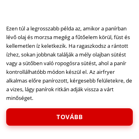
Ezen túl a legrosszabb példa az, amikor a panírban
lévő olaj és morzsa megég a fűtőelem körül, füst és
kellemetlen íz keletkezik. Ha ragaszkodsz a rántott
ízhez, sokan jobbnak találják a mély olajban sütést
vagy a sütőben való ropogósra sütést, ahol a panír
kontrollálhatóbb módon készül el. Az airfryer
alkalmas előre panírozott, kérgesebb felületekre, de
a vizes, lágy panírok ritkán adják vissza a várt
minőséget.
TOVÁBB