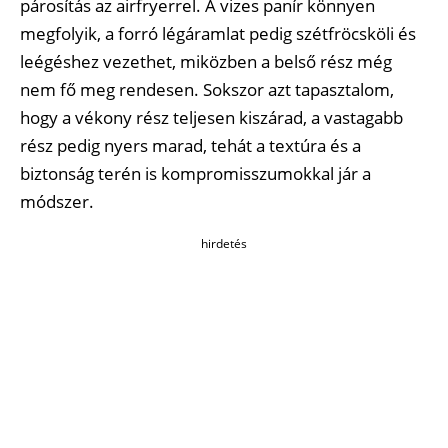
párosítás az airfryerrel. A vizes panír könnyen
megfolyik, a forró légáramlat pedig szétfröcsköli és
leégéshez vezethet, miközben a belső rész még
nem fő meg rendesen. Sokszor azt tapasztalom,
hogy a vékony rész teljesen kiszárad, a vastagabb
rész pedig nyers marad, tehát a textúra és a
biztonság terén is kompromisszumokkal jár a
módszer.
hirdetés