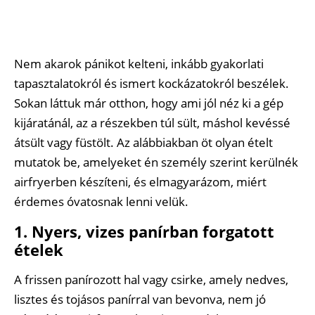
Nem akarok pánikot kelteni, inkább gyakorlati
tapasztalatokról és ismert kockázatokról beszélek.
Sokan láttuk már otthon, hogy ami jól néz ki a gép
kijáratánál, az a részekben túl sült, máshol kevéssé
átsült vagy füstölt. Az alábbiakban öt olyan ételt
mutatok be, amelyeket én személy szerint kerülnék
airfryerben készíteni, és elmagyarázom, miért
érdemes óvatosnak lenni velük.
1. Nyers, vizes panírban forgatott
ételek
A frissen panírozott hal vagy csirke, amely nedves,
lisztes és tojásos panírral van bevonva, nem jó