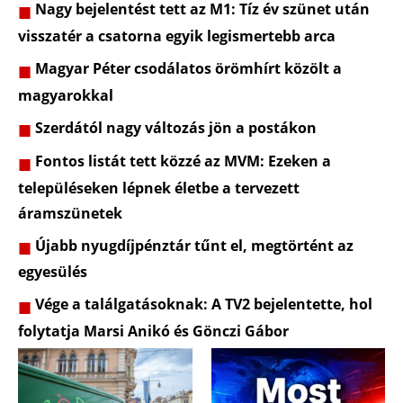
Nagy bejelentést tett az M1: Tíz év szünet után
visszatér a csatorna egyik legismertebb arca
Magyar Péter csodálatos örömhírt közölt a
magyarokkal
Szerdától nagy változás jön a postákon
Fontos listát tett közzé az MVM: Ezeken a
településeken lépnek életbe a tervezett
áramszünetek
Újabb nyugdíjpénztár tűnt el, megtörtént az
egyesülés
Vége a találgatásoknak: A TV2 bejelentette, hol
folytatja Marsi Anikó és Gönczi Gábor