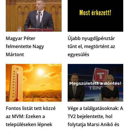
Magyar Péter
Újabb nyugdíjpénztár
felmentette Nagy
tűnt el, megtörtént az
Mártont
egyesülés
Fontos listát tett közzé
Vége a találgatásoknak: A
az MVM: Ezeken a
TV2 bejelentette, hol
településeken lépnek
folytatja Marsi Anikó és