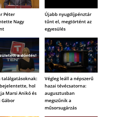
r Péter
Újabb nyugdíjpénztár
ntette Nagy
tűnt el, megtörtént az
nt
egyesülés
 találgatásoknak:
Végleg leáll a népszerű
bejelentette, hol
hazai tévécsatorna:
tja Marsi Anikó és
augusztusban
i Gábor
megszűnik a
műsorsugárzás