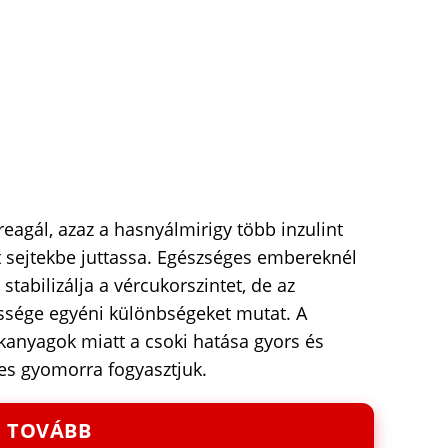
 reagál, azaz a hasnyálmirigy több inzulint
t sejtekbe juttassa. Egészséges embereknél
stabilizálja a vércukorszintet, de az
essége egyéni különbségeket mutat. A
kanyagok miatt a csoki hatása gyors és
es gyomorra fogyasztjuk.
TOVÁBB