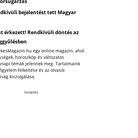
orsugárzás
kívüli bejelentést tett Magyar
 érkezett! Rendkívüli döntés az
ggyűlésben
ekesMagazin.hu egy online magazin, ahol
ségek, horoszkóp és változatos
napi témák jelennek meg. Tartalmaink
 figyelem felkeltése és az olvasói
iság kiszolgálása.
hirdetés