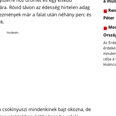
egyszerre hoz örömet és egy kisebb
a műs
ára. Rövid távon az édesség hirtelen adag
Rend
tkezmények már a falat után néhány perc és
Péter
k.
Most
hirdetés
Orszá
Az Érd
érdekes
minden
célja a
kíváncs
n csokinyuszi mindenkinek bajt okozna, de