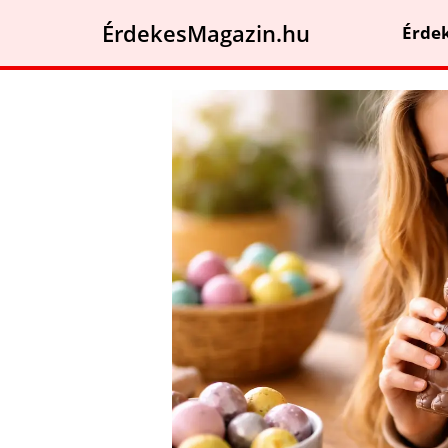
ÉrdekesMagazin.hu
Érde