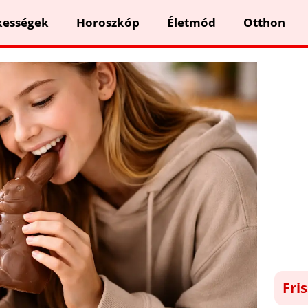
kességek
Horoszkóp
Életmód
Otthon
Fri