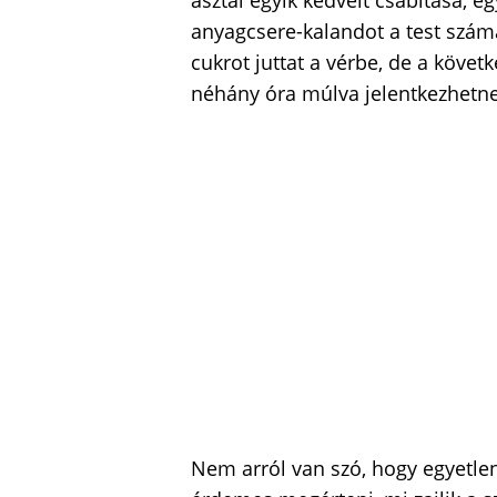
asztal egyik kedvelt csábítása, 
anyagcsere-kalandot a test szám
cukrot juttat a vérbe, de a köve
néhány óra múlva jelentkezhetne
Nem arról van szó, hogy egyetle