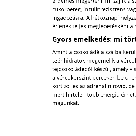
érdemes megérteni, mi zajlik a 
cukorbeteg, inzulinrezisztens va
ingadozásra. A hétköznapi helyz
érjenek teljes meglepetésként a 
Gyors emelkedés: mi tört
Amint a csokoládé a szájba kerül
szénhidrátok megemelik a vércuk
tejcsokoládéból készül, amely vis
a vércukorszint perceken belül e
kortizol és az adrenalin rövid, d
mert hirtelen több energia érhet
magunkat.