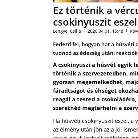
Ez történik a vérc
csokinyuszit eszel
Lengyel Csilla
2026.04.01. 15:48
Köv
Fedezd fel, hogyan hat a húsvéti 
tudnod az édesség utáni reakciók
A csokinyuszi a húsvét egyik 
történik a szervezetedben, mi
gyorsan megemelkedhet, majd u
fáradtságot és éhséget okozh
reagál a tested a csokoládéra
szeretnéd megterhelni a szerv
Ha húsvéti csokinyuszit eszel, 
az élmény után jön az a jól isme