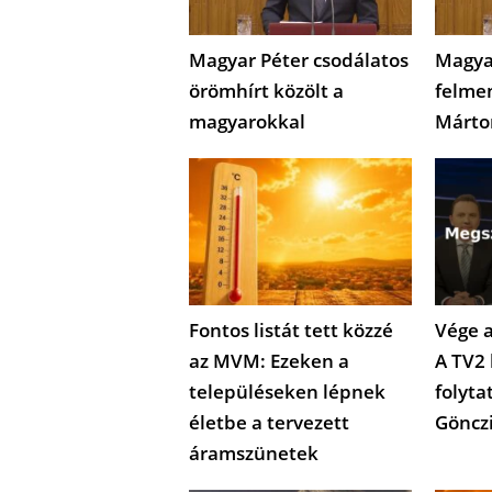
Magyar Péter csodálatos
Magya
örömhírt közölt a
felme
magyarokkal
Márto
Fontos listát tett közzé
Vége a
az MVM: Ezeken a
A TV2 
településeken lépnek
folyta
életbe a tervezett
Göncz
áramszünetek