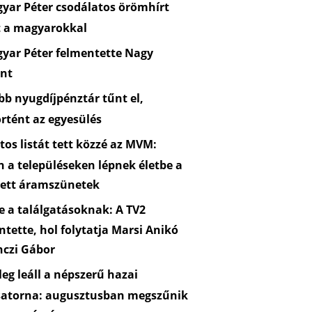
yar Péter csodálatos örömhírt
t a magyarokkal
yar Péter felmentette Nagy
nt
b nyugdíjpénztár tűnt el,
rtént az egyesülés
os listát tett közzé az MVM:
n a településeken lépnek életbe a
zett áramszünetek
 a találgatásoknak: A TV2
ntette, hol folytatja Marsi Anikó
nczi Gábor
eg leáll a népszerű hazai
satorna: augusztusban megszűnik