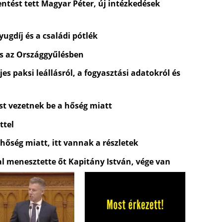
entést tett Magyar Péter, új intézkedések
ugdíj és a családi pótlék
és az Országgyűlésben
es paksi leállásról, a fogyasztási adatokról és
st vezetnek be a hőség miatt
ttel
 hőség miatt, itt vannak a részletek
al menesztette őt Kapitány István, vége van