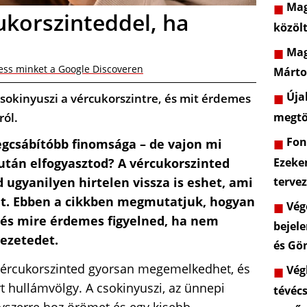
Mag
ukorszinteddel, ha
közöl
Mag
ess minket a Google Discoveren
Márto
Újab
csokinyuszi a vércukorszintre, és mit érdemes
ról.
megtö
Font
legcsábítóbb finomsága – de vajon mi
Ezeke
után elfogyasztod? A vércukorszinted
terve
gyanilyen hirtelen vissza is eshet, ami
at. Ebben a cikkben megmutatjuk, hogyan
Vége
, és mire érdemes figyelned, ha nem
bejele
ezetedet.
és Gö
a vércukorszinted gyorsan megemelkedhet, és
Végl
rt hullámvölgy. A csokinyuszi, az ünnepi
tévéc