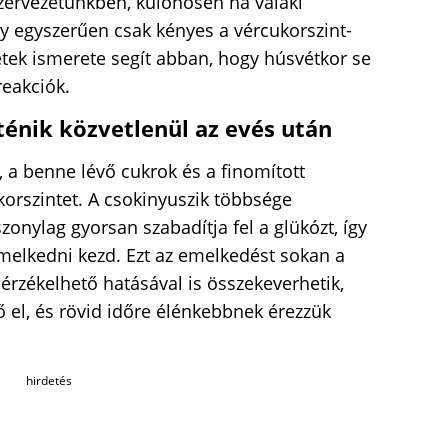
szervezetünkben, különösen ha valaki
gy egyszerűen csak kényes a vércukorszint-
etek ismerete segít abban, hogy húsvétkor se
reakciók.
énik közvetlenül az evés után
, a benne lévő cukrok és a finomított
orszintet. A csokinyuszik többsége
zonylag gyorsan szabadítja fel a glükózt, így
melkedni kezd. Ezt az emelkedést sokan a
e érzékelhető hatásával is összekeverhetik,
ő el, és rövid időre élénkebbnek érezzük
hirdetés