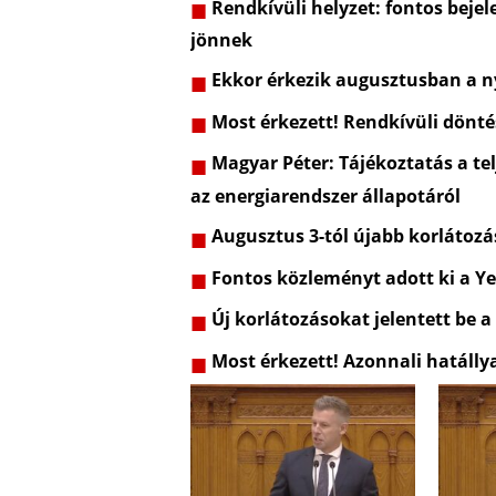
Rendkívüli helyzet: fontos bejel
jönnek
Ekkor érkezik augusztusban a ny
Most érkezett! Rendkívüli dönt
Magyar Péter: Tájékoztatás a telj
az energiarendszer állapotáról
Augusztus 3-tól újabb korlátozá
Fontos közleményt adott ki a Ye
Új korlátozásokat jelentett be a
Most érkezett! Azonnali hatálly