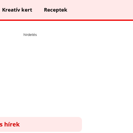
Kreatív kert
Receptek
hirdetés
ss hírek