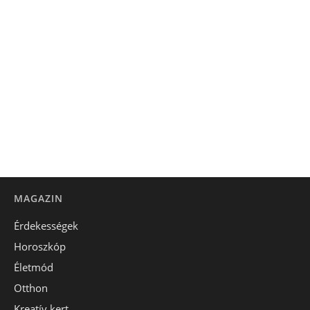
MAGAZIN
Érdekességek
Horoszkóp
Életmód
Otthon
Kreatív kert