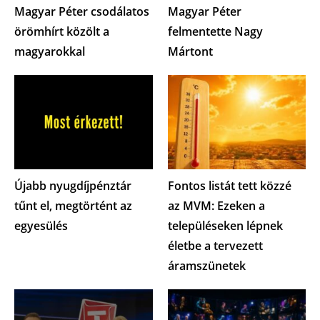
Magyar Péter csodálatos
Magyar Péter
örömhírt közölt a
felmentette Nagy
magyarokkal
Mártont
Újabb nyugdíjpénztár
Fontos listát tett közzé
tűnt el, megtörtént az
az MVM: Ezeken a
egyesülés
településeken lépnek
életbe a tervezett
áramszünetek