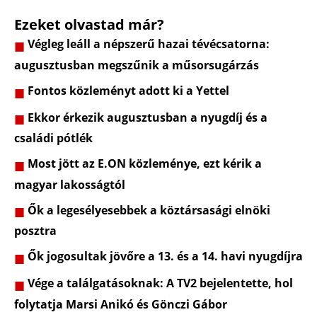
Ezeket olvastad már?
Végleg leáll a népszerű hazai tévécsatorna:
augusztusban megszűnik a műsorsugárzás
Fontos közleményt adott ki a Yettel
Ekkor érkezik augusztusban a nyugdíj és a
családi pótlék
Most jött az E.ON közleménye, ezt kérik a
magyar lakosságtól
Ők a legesélyesebbek a köztársasági elnöki
posztra
Ők jogosultak jövőre a 13. és a 14. havi nyugdíjra
Vége a találgatásoknak: A TV2 bejelentette, hol
folytatja Marsi Anikó és Gönczi Gábor