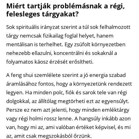
Miért tartják problémásnak a régi,
felesleges tárgyakat?
Sok spirituális irányzat szerint a túl sok felhalmozott
tárgy nemcsak fizikailag foglal helyet, hanem
mentálisan is terhelhet. Egy zsúfolt környezetben
nehezebb ellazulni, koncentrálni és sokaknál a
folyamatos káosz érzését erősítheti.
A feng shui szemlélete szerint a jó energia szabad
áramlásához fontos, hogy a környezetünk rendezett
legyen. Ha minden polc, fiók és sarok tele van régi
dolgokkal, az állítólag megtörheti ezt az egyensúlyt.
Persze ez nem azt jelenti, hogy minden emléktárgy
vagy régi holmi rossz lenne. A hangsúly inkább azon
van, hogy mi az, ami valóban értéket képvisel, és mi
az, amit csak megszokásból őrzünk.