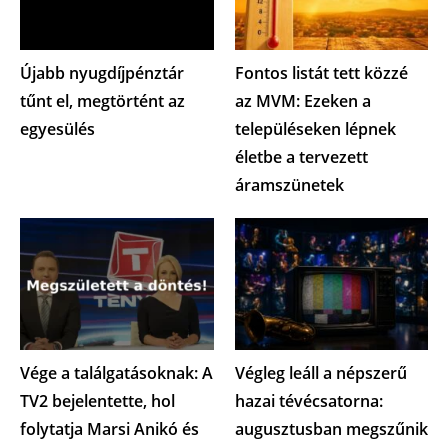
Újabb nyugdíjpénztár
Fontos listát tett közzé
tűnt el, megtörtént az
az MVM: Ezeken a
egyesülés
településeken lépnek
életbe a tervezett
áramszünetek
Vége a találgatásoknak: A
Végleg leáll a népszerű
TV2 bejelentette, hol
hazai tévécsatorna:
folytatja Marsi Anikó és
augusztusban megszűnik