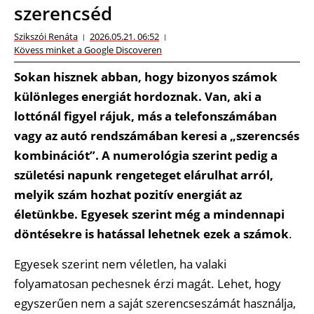
szerencséd
Szikszói Renáta
2026.05.21. 06:52
Kövess minket a Google Discoveren
Sokan hisznek abban, hogy bizonyos számok
különleges energiát hordoznak. Van, aki a
lottónál figyel rájuk, más a telefonszámában
vagy az autó rendszámában keresi a „szerencsés
kombinációt”. A numerológia szerint pedig a
születési napunk rengeteget elárulhat arról,
melyik szám hozhat pozitív energiát az
életünkbe. Egyesek szerint még a mindennapi
döntésekre is hatással lehetnek ezek a számok
.
Egyesek szerint nem véletlen, ha valaki
folyamatosan pechesnek érzi magát. Lehet, hogy
egyszerűen nem a saját szerencseszámát használja,