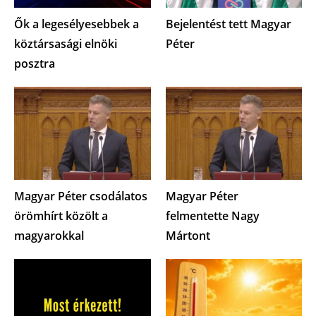
Ők a legesélyesebbek a
Bejelentést tett Magyar
köztársasági elnöki
Péter
posztra
Magyar Péter csodálatos
Magyar Péter
örömhírt közölt a
felmentette Nagy
magyarokkal
Mártont