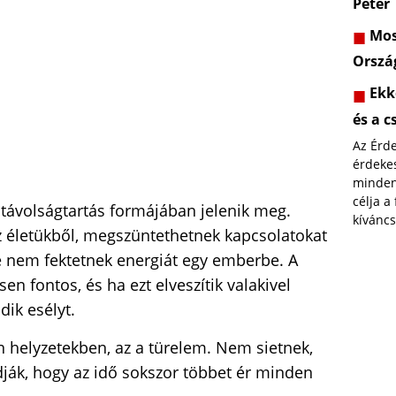
Péter
Most
Orszá
Ekk
és a c
Az Érd
érdekes
minden
célja a
 távolságtartás formájában jelenik meg.
kíváncs
z életükből, megszüntethetnek kapcsolatokat
 nem fektetnek energiát egy emberbe. A
en fontos, és ha ezt elveszítik valakivel
ik esélyt.
en helyzetekben, az a türelem. Nem sietnek,
ák, hogy az idő sokszor többet ér minden