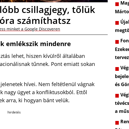
Mag
lóbb csillagjegy, tőlük
Márto
góra számíthatsz
Újab
ess minket a Google Discoveren
megtö
Font
sak emlékszik mindenre
Ezeke
tás lehet, hiszen kívülről általában
terve
racionálisnak tűnnek. Pont emiatt sokan
Vége
bejele
jelenetek hívei. Nem feltétlenül vágnak
és Gö
ak nagy ügyet a konfliktusokból. Ettől
Végl
k arra, ki hogyan bánt velük.
tévéc
a műs
hirdetés
Rend