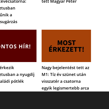
tévécsatorna:
tett Magyar Péter
ztusban
űnik a
sugárzás
érkezik
Nagy bejelentést tett az
ztusban a nyugdíj
M1: Tíz év szünet után
saládi pótlék
visszatér a csatorna
egyik legismertebb arca