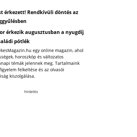
 érkezett! Rendkívüli döntés az
ggyűlésben
or érkezik augusztusban a nyugdíj
saládi pótlék
ekesMagazin.hu egy online magazin, ahol
ségek, horoszkóp és változatos
napi témák jelennek meg. Tartalmaink
 figyelem felkeltése és az olvasói
iság kiszolgálása.
hirdetés