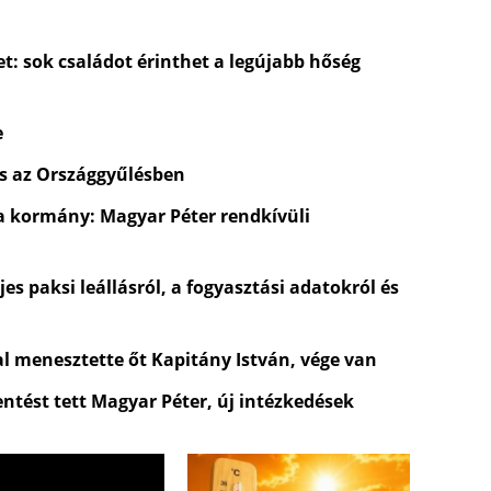
t: sok családot érinthet a legújabb hőség
e
és az Országgyűlésben
a kormány: Magyar Péter rendkívüli
es paksi leállásról, a fogyasztási adatokról és
al menesztette őt Kapitány István, vége van
entést tett Magyar Péter, új intézkedések