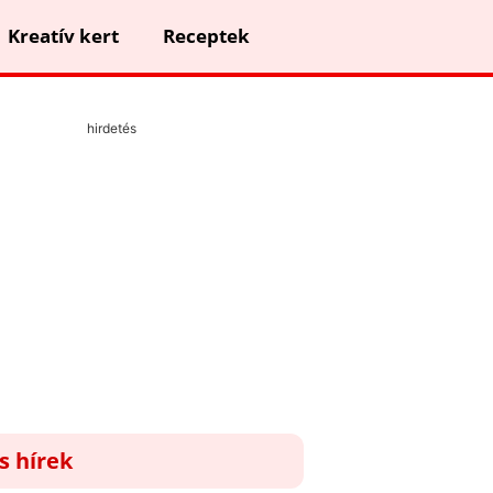
Kreatív kert
Receptek
hirdetés
ss hírek