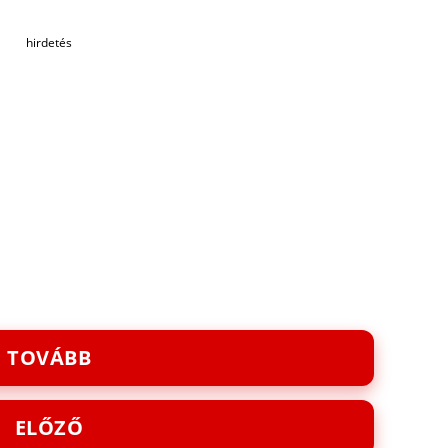
hirdetés
TOVÁBB
ELŐZŐ