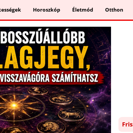
kességek
Horoszkóp
Életmód
Otthon
Fri