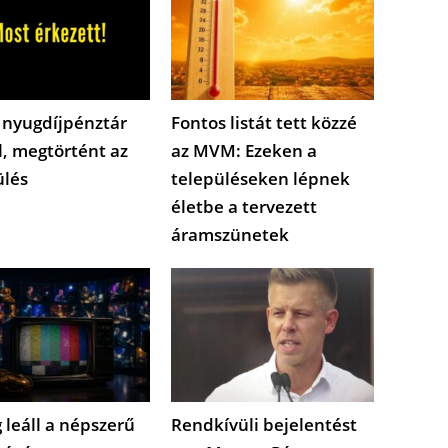
 nyugdíjpénztár
Fontos listát tett közzé
l, megtörtént az
az MVM: Ezeken a
ülés
településeken lépnek
életbe a tervezett
áramszünetek
 leáll a népszerű
Rendkívüli bejelentést