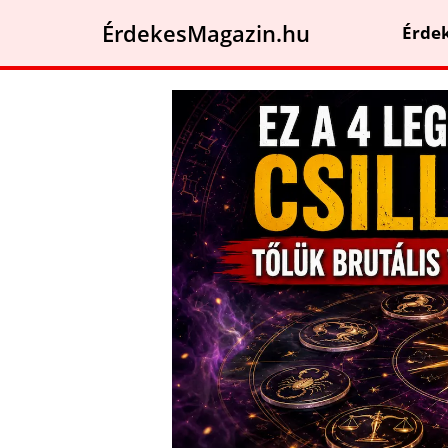
ÉrdekesMagazin.hu
Érde