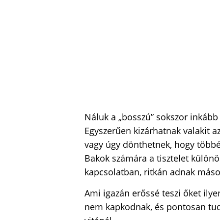
Náluk a „bosszú” sokszor inkább
Egyszerűen kizárhatnak valakit a
vagy úgy dönthetnek, hogy többé
Bakok számára a tisztelet különös
kapcsolatban, ritkán adnak másod
Ami igazán erőssé teszi őket ily
nem kapkodnak, és pontosan tudj