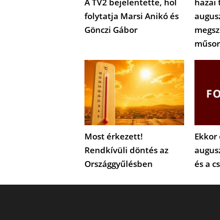
A TV2 bejelentette, hol
hazai 
folytatja Marsi Anikó és
augus
Gönczi Gábor
megsz
műsor
Most érkezett!
Ekkor 
Rendkívüli döntés az
augus
Országgyűlésben
és a c