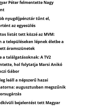
yar Péter felmentette Nagy
nt
b nyugdíjpénztár tűnt el,
rtént az egyesülés
os listát tett közzé az MVM:
n a településeken lépnek életbe a
zett áramszünetek
 a találgatásoknak: A TV2
ntette, hol folytatja Marsi Anikó
nczi Gábor
eg leáll a népszerű hazai
satorna: augusztusban megszűnik
orsugárzás
kívüli bejelentést tett Magyar