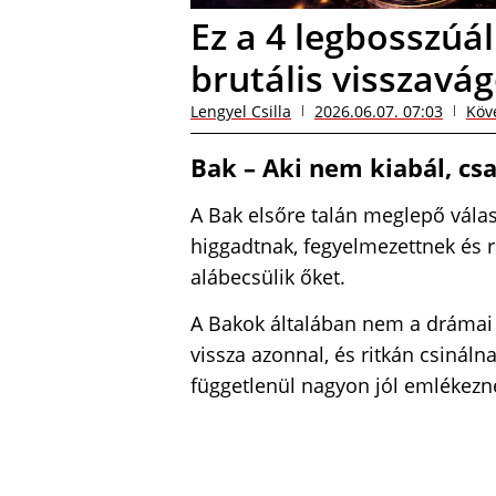
Ez a 4 legbosszúál
brutális visszavá
Lengyel Csilla
2026.06.07. 07:03
Köv
Bak – Aki nem kiabál, c
A Bak elsőre talán meglepő válasz
higgadtnak, fegyelmezettnek és 
alábecsülik őket.
A Bakok általában nem a drámai 
vissza azonnal, és ritkán csináln
függetlenül nagyon jól emlékezne