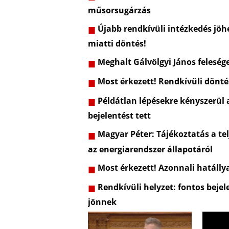
műsorsugárzás
Újabb rendkívüli intézkedés jöhe
miatti döntés!
Meghalt Gálvölgyi János feleség
Most érkezett! Rendkívüli dönt
Példátlan lépésekre kényszerül 
bejelentést tett
Magyar Péter: Tájékoztatás a telj
az energiarendszer állapotáról
Most érkezett! Azonnali hatálly
Rendkívüli helyzet: fontos bejel
jönnek