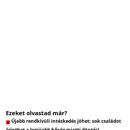
Ezeket olvastad már?
Újabb rendkívüli intézkedés jöhet: sok családot
érinthet a legújabb hőség miatti döntés!