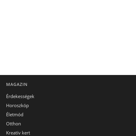
MAGAZIN
Érdekességek
Horoszkóp
Életmód
Otthon
Kreatív kert