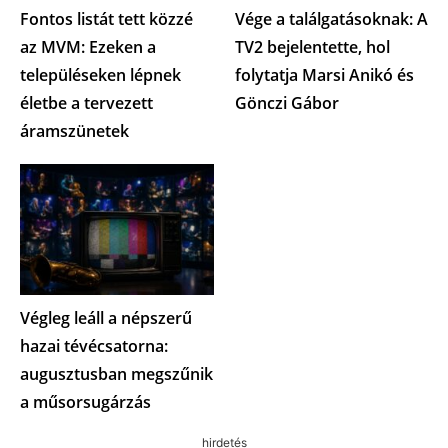
Fontos listát tett közzé
Vége a találgatásoknak: A
az MVM: Ezeken a
TV2 bejelentette, hol
településeken lépnek
folytatja Marsi Anikó és
életbe a tervezett
Gönczi Gábor
áramszünetek
Végleg leáll a népszerű
hazai tévécsatorna:
augusztusban megszűnik
a műsorsugárzás
hirdetés