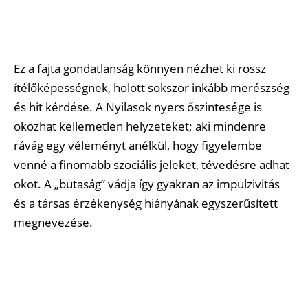
Ez a fajta gondatlanság könnyen nézhet ki rossz
ítélőképességnek, holott sokszor inkább merészség
és hit kérdése. A Nyilasok nyers őszintesége is
okozhat kellemetlen helyzeteket; aki mindenre
rávág egy véleményt anélkül, hogy figyelembe
venné a finomabb szociális jeleket, tévedésre adhat
okot. A „butaság” vádja így gyakran az impulzivitás
és a társas érzékenység hiányának egyszerűsített
megnevezése.