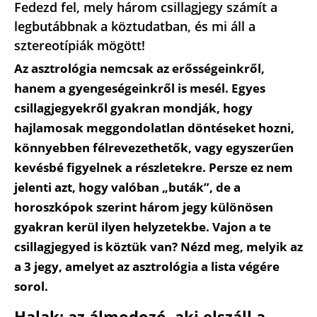
Fedezd fel, mely három csillagjegy számít a
legbutábbnak a köztudatban, és mi áll a
sztereotípiák mögött!
Az asztrológia nemcsak az erősségeinkről,
hanem a gyengeségeinkről is mesél. Egyes
csillagjegyekről gyakran mondják, hogy
hajlamosak meggondolatlan döntéseket hozni,
könnyebben félrevezethetők, vagy egyszerűen
kevésbé figyelnek a részletekre. Persze ez nem
jelenti azt, hogy valóban „buták”, de a
horoszkópok szerint három jegy különösen
gyakran kerül ilyen helyzetekbe. Vajon a te
csillagjegyed is köztük van? Nézd meg, melyik az
a 3 jegy, amelyet az asztrológia a lista végére
sorol.
Halak: az álmodozó, aki elszáll a