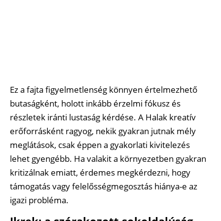
Ez a fajta figyelmetlenség könnyen értelmezhető
butaságként, holott inkább érzelmi fókusz és
részletek iránti lustaság kérdése. A Halak kreatív
erőforrásként ragyog, nekik gyakran jutnak mély
meglátások, csak éppen a gyakorlati kivitelezés
lehet gyengébb. Ha valakit a környezetben gyakran
kritizálnak emiatt, érdemes megkérdezni, hogy
támogatás vagy felelősségmegosztás hiánya-e az
igazi probléma.
Ikrek: a szórakozott sokoldalúság