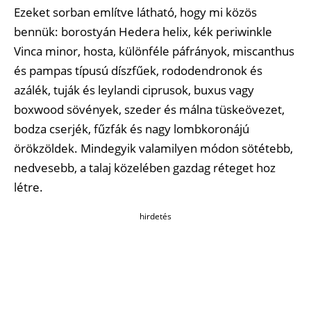
Ezeket sorban említve látható, hogy mi közös
bennük: borostyán Hedera helix, kék periwinkle
Vinca minor, hosta, különféle páfrányok, miscanthus
és pampas típusú díszfűek, rododendronok és
azálék, tuják és leylandi ciprusok, buxus vagy
boxwood sövények, szeder és málna tüskeövezet,
bodza cserjék, fűzfák és nagy lombkoronájú
örökzöldek. Mindegyik valamilyen módon sötétebb,
nedvesebb, a talaj közelében gazdag réteget hoz
létre.
hirdetés