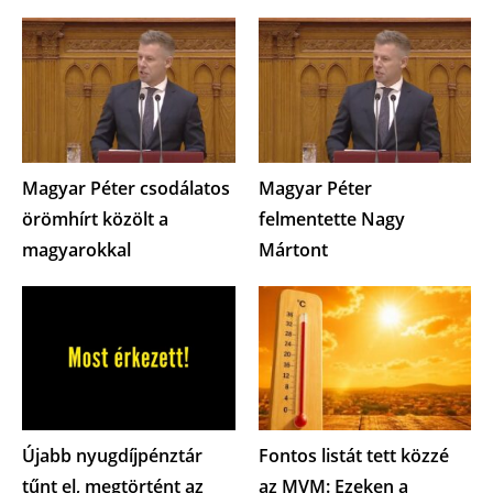
Magyar Péter csodálatos
Magyar Péter
örömhírt közölt a
felmentette Nagy
magyarokkal
Mártont
Újabb nyugdíjpénztár
Fontos listát tett közzé
tűnt el, megtörtént az
az MVM: Ezeken a