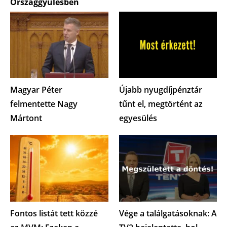
Országgyűlésben
Magyar Péter
Újabb nyugdíjpénztár
felmentette Nagy
tűnt el, megtörtént az
Mártont
egyesülés
Fontos listát tett közzé
Vége a találgatásoknak: A