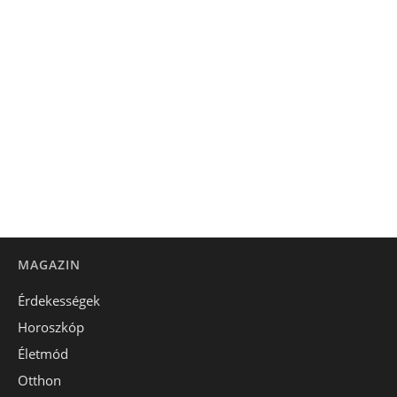
MAGAZIN
Érdekességek
Horoszkóp
Életmód
Otthon