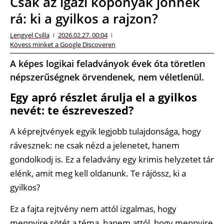
Csak az igazi koponyák jönnek
rá: ki a gyilkos a rajzon?
Lengyel Csilla
2026.02.27. 00:04
Kövess minket a Google Discoveren
A képes logikai feladványok évek óta töretlen
népszerűségnek örvendenek, nem véletlenül.
Egy apró részlet árulja el a gyilkos
nevét: te észreveszed?
A képrejtvények egyik legjobb tulajdonsága, hogy
rávesznek: ne csak nézd a jelenetet, hanem
gondolkodj is. Ez a feladvány egy krimis helyzetet tár
elénk, amit meg kell oldanunk. Te rájössz, ki a
gyilkos?
Ez a fajta rejtvény nem attól izgalmas, hogy
mennyire sötét a téma, hanem attól, hogy mennyire