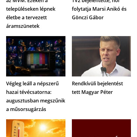
az MVM: Ezeken a
TV2 bejelentette, hol
településeken lépnek
folytatja Marsi Anikó és
életbe a tervezett
Gönczi Gábor
áramszünetek
Végleg leáll a népszerű
Rendkívüli bejelentést
hazai tévécsatorna:
tett Magyar Péter
augusztusban megszűnik
a műsorsugárzás