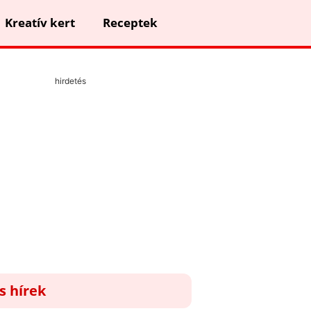
Kreatív kert
Receptek
hirdetés
ss hírek