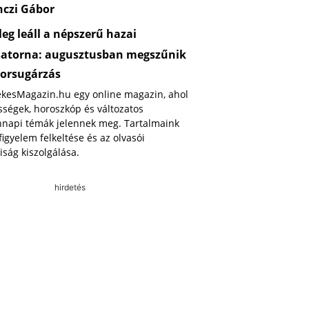
nczi Gábor
eg leáll a népszerű hazai
satorna: augusztusban megszűnik
orsugárzás
ekesMagazin.hu egy online magazin, ahol
ségek, horoszkóp és változatos
napi témák jelennek meg. Tartalmaink
 figyelem felkeltése és az olvasói
iság kiszolgálása.
hirdetés