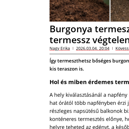
Burgonya termesz
termessz végtele
Nagy Erika
2026.03.04. 20:04
Kövess
Így termeszthetsz bőséges burgon
kis teraszon is.
Hol és miben érdemes term
A hely kiválasztásánál a napfény
hat órától több napfényben érzi 
részleges napsütésű balkonok 
konténeres termesztés előnye, 
helyre teheted az edényt, a késő