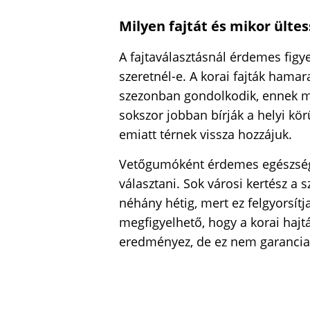
Milyen fajtát és mikor ülte
A fajtaválasztásnál érdemes fig
szeretnél-e. A korai fajták hama
szezonban gondolkodik, ennek meg
sokszor jobban bírják a helyi kö
emiatt térnek vissza hozzájuk.
Vetőgumóként érdemes egészség
választani. Sok városi kertész a 
néhány hétig, mert ez felgyorsít
megfigyelhető, hogy a korai haj
eredményez, de ez nem garancia 