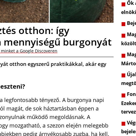
Ők a
elnöki
Beje
tés otthon: így
Mag
n mennyiségű burgonyát
közöl
 minket a Google Discoveren
Mag
Márto
yát otthon egyszerű praktikákkal, akár egy
Újab
megtö
eszteni?
Font
 a legfontosabb tényező. A burgonya napi
Ezeke
jól magát, de sok háztartásban éppen a
terve
bizonyulnak működő megoldásnak. A
Vége
hogy mozgatható, a szezon elején melegebb
bejele
bbiekben pedig árnyékosabb zugba, ha kell.