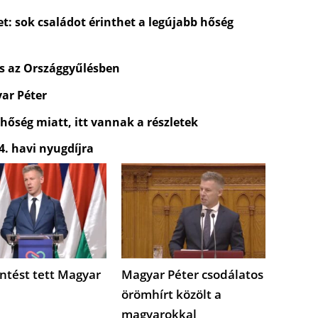
t: sok családot érinthet a legújabb hőség
és az Országgyűlésben
yar Péter
 hőség miatt, itt vannak a részletek
4. havi nyugdíjra
ntést tett Magyar
Magyar Péter csodálatos
örömhírt közölt a
magyarokkal