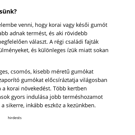
ssünk?
yelembe venni, hogy korai vagy késői gumót
rabb adnak termést, és aki rövidebb
felelően választ. A régi családi fajták
rülményeket, és különleges ízük miatt sokan
es, csomós, kisebb méretű gumókat
szaporító gumókat előcsíráztatja világosban
ja a korai növekedést. Több kertben
tások gyors indulása jobb terméshozamot
a sikerre, inkább eszköz a kezünkben.
hirdetés