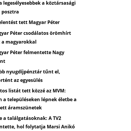
 legesélyesebbek a köztársasági
 posztra
lentést tett Magyar Péter
yar Péter csodálatos örömhírt
t a magyarokkal
yar Péter felmentette Nagy
nt
b nyugdíjpénztár tűnt el,
rtént az egyesülés
os listát tett közzé az MVM:
n a településeken lépnek életbe a
zett áramszünetek
 a találgatásoknak: A TV2
ntette, hol folytatja Marsi Anikó