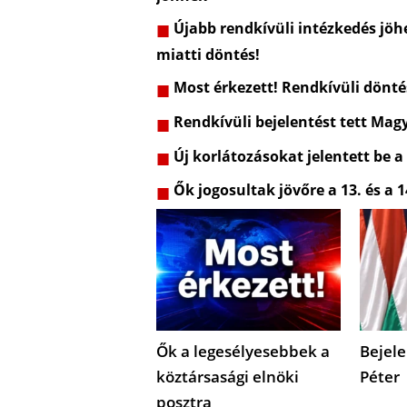
Újabb rendkívüli intézkedés jöhe
miatti döntés!
Most érkezett! Rendkívüli dönt
Rendkívüli bejelentést tett Mag
Új korlátozásokat jelentett be a
Ők jogosultak jövőre a 13. és a 1
Ők a legesélyesebbek a
Bejele
köztársasági elnöki
Péter
posztra