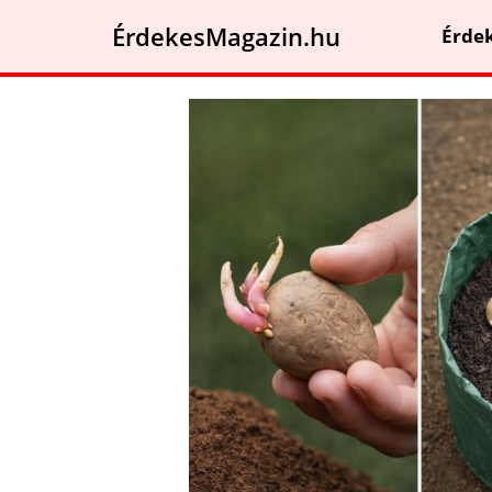
ÉrdekesMagazin.hu
Érde