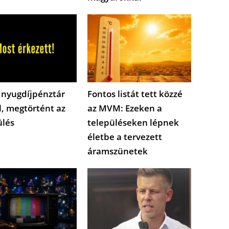
 nyugdíjpénztár
Fontos listát tett közzé
l, megtörtént az
az MVM: Ezeken a
ülés
településeken lépnek
életbe a tervezett
áramszünetek