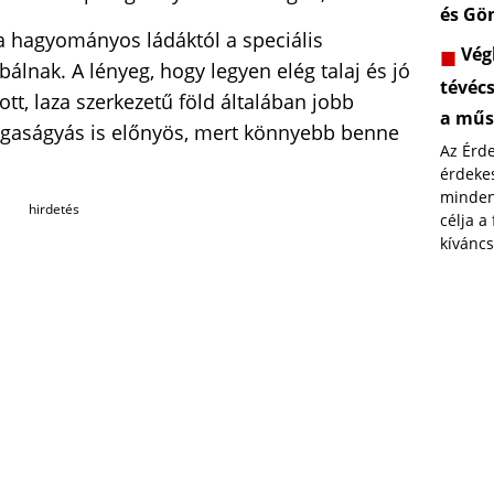
és Gö
a hagyományos ládáktól a speciális
Végl
lnak. A lényeg, hogy legyen elég talaj és jó
tévéc
ott, laza szerkezetű föld általában jobb
a műs
agaságyás is előnyös, mert könnyebb benne
Az Érd
érdekes
minden
hirdetés
célja a
kíváncs