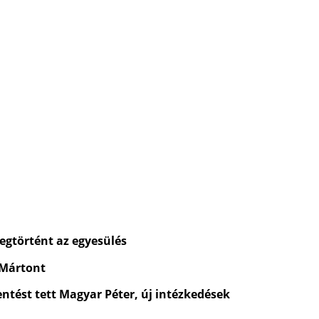
egtörtént az egyesülés
 Mártont
entést tett Magyar Péter, új intézkedések