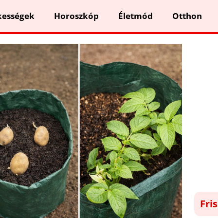
kességek
Horoszkóp
Életmód
Otthon
Fri