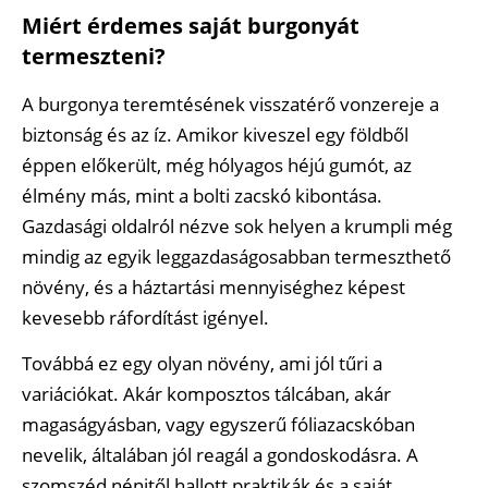
Miért érdemes saját burgonyát
termeszteni?
A burgonya teremtésének visszatérő vonzereje a
biztonság és az íz. Amikor kiveszel egy földből
éppen előkerült, még hólyagos héjú gumót, az
élmény más, mint a bolti zacskó kibontása.
Gazdasági oldalról nézve sok helyen a krumpli még
mindig az egyik leggazdaságosabban termeszthető
növény, és a háztartási mennyiséghez képest
kevesebb ráfordítást igényel.
Továbbá ez egy olyan növény, ami jól tűri a
variációkat. Akár komposztos tálcában, akár
magaságyásban, vagy egyszerű fóliazacskóban
nevelik, általában jól reagál a gondoskodásra. A
szomszéd nénitől hallott praktikák és a saját