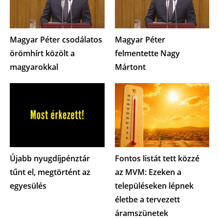
Magyar Péter csodálatos
Magyar Péter
örömhírt közölt a
felmentette Nagy
magyarokkal
Mártont
Újabb nyugdíjpénztár
Fontos listát tett közzé
tűnt el, megtörtént az
az MVM: Ezeken a
egyesülés
településeken lépnek
életbe a tervezett
áramszünetek