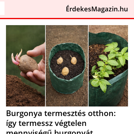
ÉrdekesMagazin.hu
Burgonya termesztés otthon:
így termessz végtelen
mennyiségű burgonyát