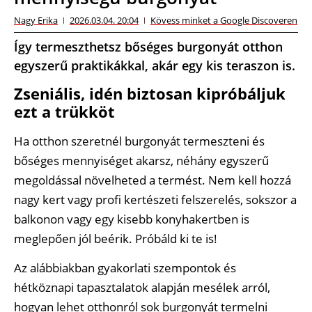
Nagy Erika
2026.03.04. 20:04
Kövess minket a Google Discoveren
Így termeszthetsz bőséges burgonyát otthon
egyszerű praktikákkal, akár egy kis teraszon is.
Zseniális, idén biztosan kipróbáljuk
ezt a trükköt
Ha otthon szeretnél burgonyát termeszteni és
bőséges mennyiséget akarsz, néhány egyszerű
megoldással növelheted a termést. Nem kell hozzá
nagy kert vagy profi kertészeti felszerelés, sokszor a
balkonon vagy egy kisebb konyhakertben is
meglepően jól beérik. Próbáld ki te is!
Az alábbiakban gyakorlati szempontok és
hétköznapi tapasztalatok alapján mesélek arról,
hogyan lehet otthonról sok burgonyát termelni