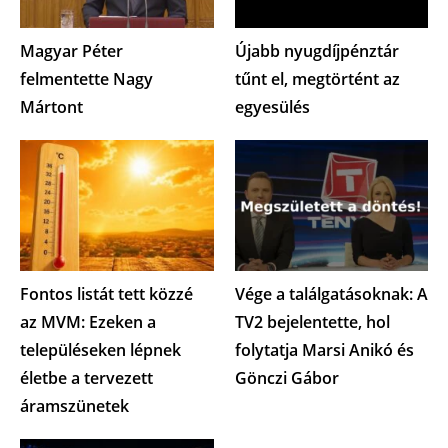
Magyar Péter
Újabb nyugdíjpénztár
felmentette Nagy
tűnt el, megtörtént az
Mártont
egyesülés
Fontos listát tett közzé
Vége a találgatásoknak: A
az MVM: Ezeken a
TV2 bejelentette, hol
településeken lépnek
folytatja Marsi Anikó és
életbe a tervezett
Gönczi Gábor
áramszünetek