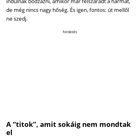
indulnak bodzázni, amikor már felszáradt a harmat,
de még nincs nagy hőség. És igen, fontos: út mellől
ne szedj.
hirdetés
A “titok”, amit sokáig nem mondtak
el