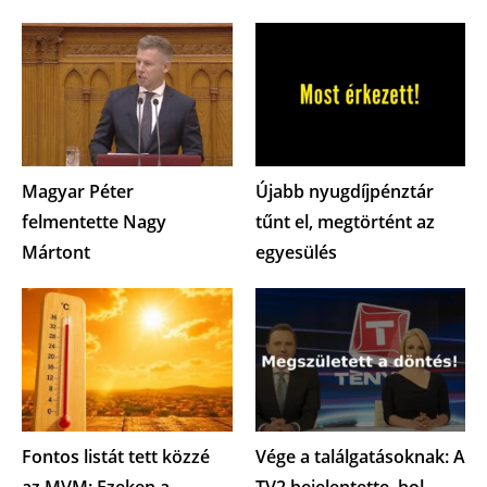
Magyar Péter
Újabb nyugdíjpénztár
felmentette Nagy
tűnt el, megtörtént az
Mártont
egyesülés
Fontos listát tett közzé
Vége a találgatásoknak: A
az MVM: Ezeken a
TV2 bejelentette, hol