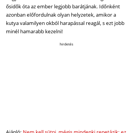
ősidők óta az ember legjobb barátjának. Időnként
azonban előfordulnak olyan helyzetek, amikor a
kutya valamilyen okból harapással reagál, s ezt jobb
minél hamarabb kezelni!
hirdetés
Ajánló:
Nem kell sütni, mégis mindenki repetázik: ez