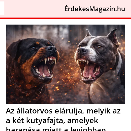
ÉrdekesMagazin.hu
Az állatorvos elárulja, melyik az
a két kutyafajta, amelyek
harapása miatt a legjobban