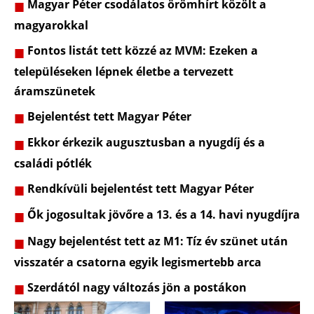
Magyar Péter csodálatos örömhírt közölt a
magyarokkal
Fontos listát tett közzé az MVM: Ezeken a
településeken lépnek életbe a tervezett
áramszünetek
Bejelentést tett Magyar Péter
Ekkor érkezik augusztusban a nyugdíj és a
családi pótlék
Rendkívüli bejelentést tett Magyar Péter
Ők jogosultak jövőre a 13. és a 14. havi nyugdíjra
Nagy bejelentést tett az M1: Tíz év szünet után
visszatér a csatorna egyik legismertebb arca
Szerdától nagy változás jön a postákon