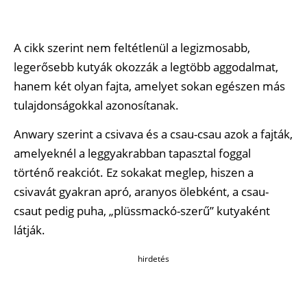
A cikk szerint nem feltétlenül a legizmosabb,
legerősebb kutyák okozzák a legtöbb aggodalmat,
hanem két olyan fajta, amelyet sokan egészen más
tulajdonságokkal azonosítanak.
Anwary szerint a csivava és a csau-csau azok a fajták,
amelyeknél a leggyakrabban tapasztal foggal
történő reakciót. Ez sokakat meglep, hiszen a
csivavát gyakran apró, aranyos ölebként, a csau-
csaut pedig puha, „plüssmackó-szerű” kutyaként
látják.
hirdetés