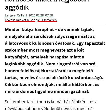
aggódik
Lengyel Csilla
2026.02.28. 07:58
Kövess minket a Google Discoveren
Minden kutya haraphat – de vannak fajták,
amelyeknél a sérülések súlyossága miatt az
állatorvosok különösen óvatosak. Egy tapasztalt
szakember most megnevezte azt a két
kutyafajtát, amelyek harapása miatt a
leginkább aggódik. Nem riogatásról van szó,
hanem felelős tájékoztatásról: a megfelelő
tartás, nevelés és szocializáció kulcsfontosságú.
Cikkünkben elmondjuk, mi áll a háttérben, és
mire érdemes figyelnie minden gazdinak.
Sok ember tart itthon is kutyát háziállatként, és a
négylábúakat nem véletlenül nevezik meg már