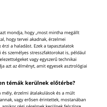
i azt mondja, hogy „most mintha megállt
tal, hogy tervei akadnak, érzelmei
érzi a haladást. Ezek a tapasztalatok
 és személyes stresszfaktorokat is, például
elezettségeket vagy egyszerű technikai
a azt az élményt, amit egyesek asztrológiai
yen témák kerülnek előtérbe?
 mély, érzelmi átalakulások és a múlt
vannak, vagy erősen érintettek, mostanában
 amikor régi sérelmek kerülnek felszínre,