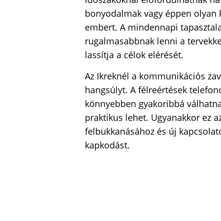
bonyodalmak vagy éppen olyan ki
embert. A mindennapi tapasztala
rugalmasabbnak lenni a tervekkel
lassítja a célok elérését.
Az Ikreknél a kommunikációs zav
hangsúlyt. A félreértések telefo
könnyebben gyakoribbá válhatnak
praktikus lehet. Ugyanakkor ez az
felbukkanásához és új kapcsolatok
kapkodást.