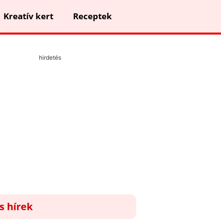
Kreatív kert
Receptek
hirdetés
ss hírek