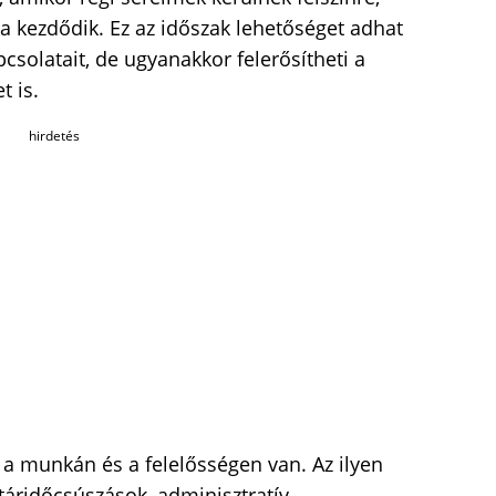
a kezdődik. Ez az időszak lehetőséget adhat
pcsolatait, de ugyanakkor felerősítheti a
t is.
hirdetés
 a munkán és a felelősségen van. Az ilyen
táridőcsúszások, adminisztratív