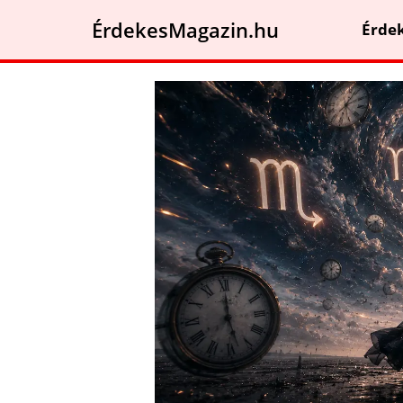
ÉrdekesMagazin.hu
Érde