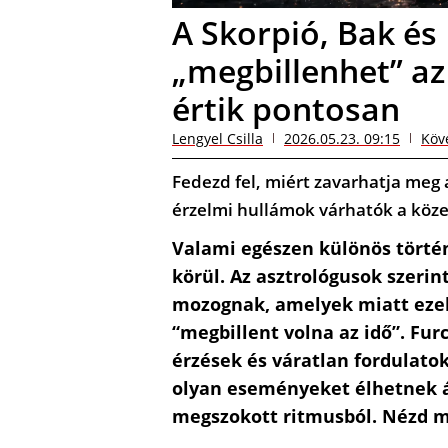
A Skorpió, Bak és
„megbillenhet” az
értik pontosan
Lengyel Csilla
2026.05.23. 09:15
Köv
Fedezd fel, miért zavarhatja meg a
érzelmi hullámok várhatók a köze
Valami egészen különös történ
körül. Az asztrológusok szerin
mozognak, amelyek miatt ezek 
“megbillent volna az idő”. Fu
érzések és váratlan fordulat
olyan eseményeket élhetnek á
megszokott ritmusból. Nézd m