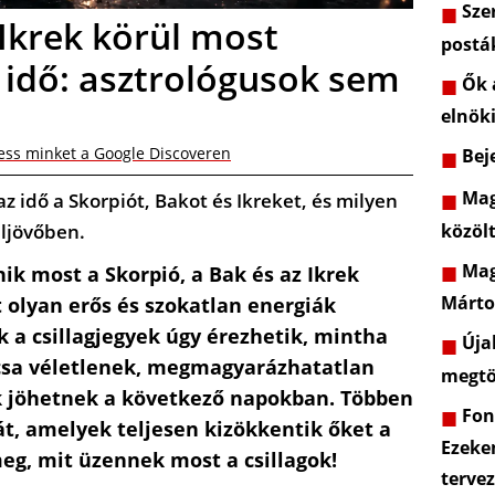
Szer
 Ikrek körül most
postá
 idő: asztrológusok sem
Ők a
elnöki
ess minket a Google Discoveren
Beje
Mag
z idő a Skorpiót, Bakot és Ikreket, és milyen
közöl
ljövőben.
Mag
ik most a Skorpió, a Bak és az Ikrek
Márto
t olyan erős és szokatlan energiák
a csillagjegyek úgy érezhetik, mintha
Újab
rcsa véletlenek, megmagyarázhatatlan
megtö
ok jöhetnek a következő napokban. Többen
Font
t, amelyek teljesen kizökkentik őket a
Ezeke
eg, mit üzennek most a csillagok!
terve