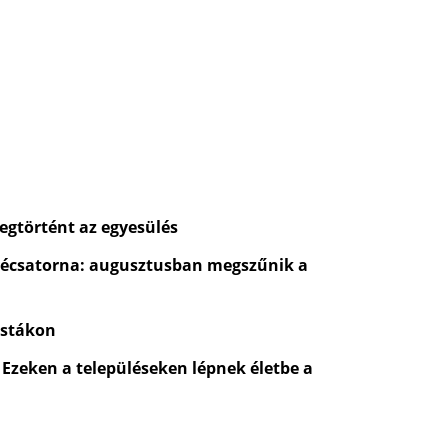
egtörtént az egyesülés
évécsatorna: augusztusban megszűnik a
ostákon
 Ezeken a településeken lépnek életbe a