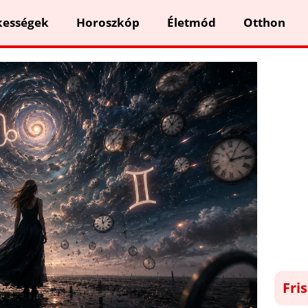
kességek
Horoszkóp
Életmód
Otthon
Fri