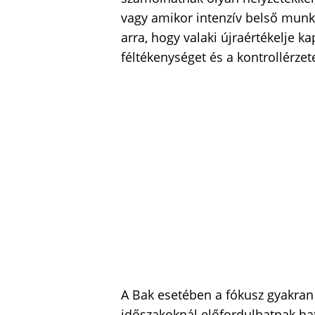
vagy amikor intenzív belső munk
arra, hogy valaki újraértékelje ka
féltékenységet és a kontrollérzete
A Bak esetében a fókusz gyakran
időszakoknál előfordulhatnak ha