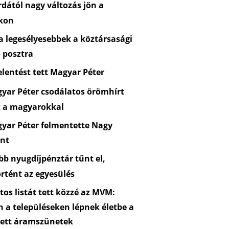
dától nagy változás jön a
kon
 legesélyesebbek a köztársasági
 posztra
lentést tett Magyar Péter
yar Péter csodálatos örömhírt
t a magyarokkal
yar Péter felmentette Nagy
nt
b nyugdíjpénztár tűnt el,
rtént az egyesülés
os listát tett közzé az MVM:
n a településeken lépnek életbe a
zett áramszünetek