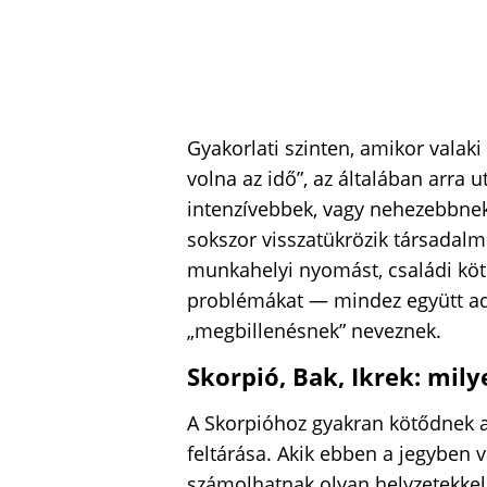
Gyakorlati szinten, amikor valak
volna az idő”, az általában arra u
intenzívebbek, vagy nehezebbnek 
sokszor visszatükrözik társadalmi
munkahelyi nyomást, családi köt
problémákat — mindez együtt adj
„megbillenésnek” neveznek.
Skorpió, Bak, Ikrek: mil
A Skorpióhoz gyakran kötődnek a
feltárása. Akik ebben a jegyben 
számolhatnak olyan helyzetekkel,