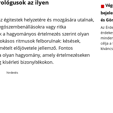
rológusok az ilyen
Vége
bejele
az égitestek helyzetére és mozgására utalnak,
és Gö
lygószembenállásokra vagy ritka
Az Érd
érdekes
ok a hagyományos értelmezés szerint olyan
minden
zokásos ritmusok felborulnak: késések,
célja a
mételt előjövetele jellemző. Fontos
kíváncs
ia olyan hagyomány, amely értelmezéseken
 kísérleti bizonyítékokon.
hirdetés