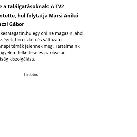
 a találgatásoknak: A TV2
ntette, hol folytatja Marsi Anikó
nczi Gábor
ekesMagazin.hu egy online magazin, ahol
ségek, horoszkóp és változatos
napi témák jelennek meg. Tartalmaink
 figyelem felkeltése és az olvasói
iság kiszolgálása.
hirdetés