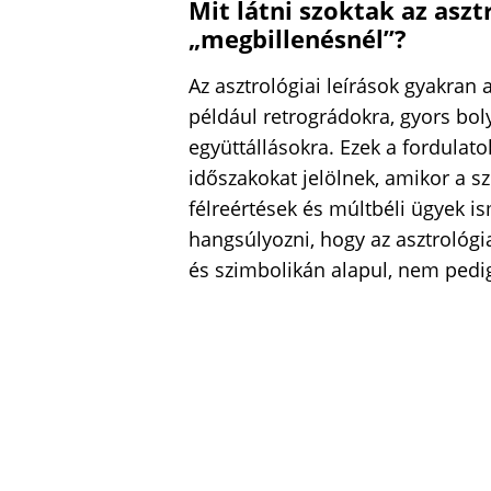
Mit látni szoktak az aszt
„megbillenésnél”?
Az asztrológiai leírások gyakran 
például retrográdokra, gyors bo
együttállásokra. Ezek a fordulat
időszakokat jelölnek, amikor a s
félreértések és múltbéli ügyek is
hangsúlyozni, hogy az asztrológ
és szimbolikán alapul, nem pedig