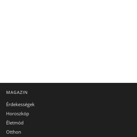
MAGAZIN
Érdekességek
Horoszkóp
Életmód
Otthon