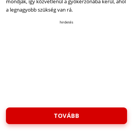
mondják, így közvetlenül a gyökérzónába kerül, ahol
a legnagyobb szükség van rá.
hirdetés
TOVÁBB