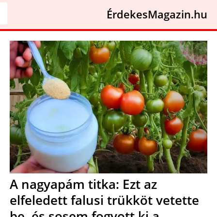
ÉrdekesMagazin.hu
A nagyapám titka: Ezt az
elfeledett falusi trükköt vetette
be, és sosem fogyott ki a