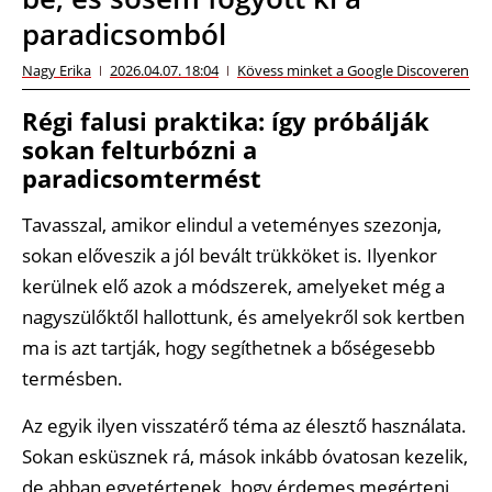
paradicsomból
Nagy Erika
2026.04.07. 18:04
Kövess minket a Google Discoveren
Régi falusi praktika: így próbálják
sokan felturbózni a
paradicsomtermést
Tavasszal, amikor elindul a veteményes szezonja,
sokan előveszik a jól bevált trükköket is. Ilyenkor
kerülnek elő azok a módszerek, amelyeket még a
nagyszülőktől hallottunk, és amelyekről sok kertben
ma is azt tartják, hogy segíthetnek a bőségesebb
termésben.
Az egyik ilyen visszatérő téma az élesztő használata.
Sokan esküsznek rá, mások inkább óvatosan kezelik,
de abban egyetértenek, hogy érdemes megérteni,