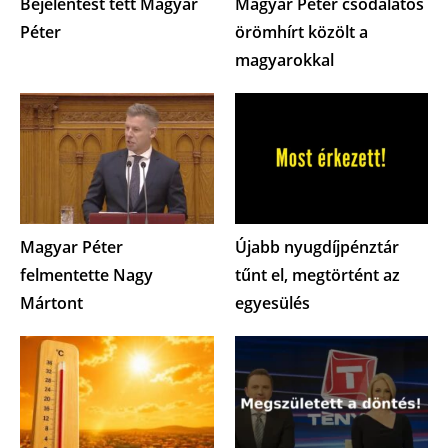
Bejelentést tett Magyar
Magyar Péter csodálatos
Péter
örömhírt közölt a
magyarokkal
Magyar Péter
Újabb nyugdíjpénztár
felmentette Nagy
tűnt el, megtörtént az
Mártont
egyesülés