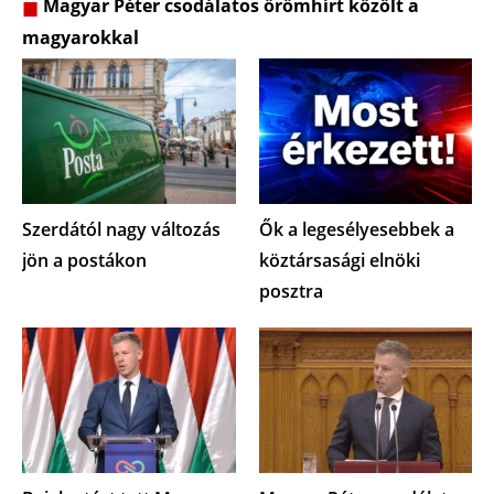
Magyar Péter csodálatos örömhírt közölt a
magyarokkal
Szerdától nagy változás
Ők a legesélyesebbek a
jön a postákon
köztársasági elnöki
posztra