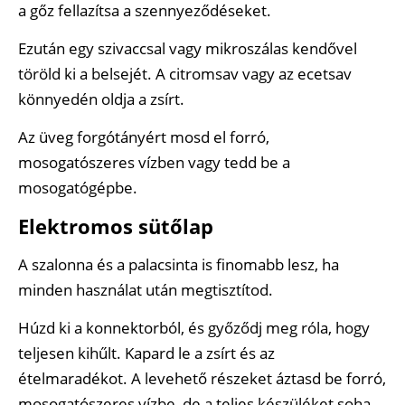
a gőz fellazítsa a szennyeződéseket.
Ezután egy szivaccsal vagy mikroszálas kendővel
töröld ki a belsejét. A citromsav vagy az ecetsav
könnyedén oldja a zsírt.
Az üveg forgótányért mosd el forró,
mosogatószeres vízben vagy tedd be a
mosogatógépbe.
Elektromos sütőlap
A szalonna és a palacsinta is finomabb lesz, ha
minden használat után megtisztítod.
Húzd ki a konnektorból, és győződj meg róla, hogy
teljesen kihűlt. Kapard le a zsírt és az
ételmaradékot. A levehető részeket áztasd be forró,
mosogatószeres vízbe, de a teljes készüléket soha