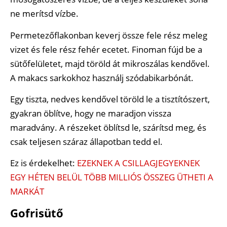
ne merítsd vízbe.
Permetezőflakonban keverj össze fele rész meleg
vizet és fele rész fehér ecetet. Finoman fújd be a
sütőfelületet, majd töröld át mikroszálas kendővel.
A makacs sarkokhoz használj szódabikarbónát.
Egy tiszta, nedves kendővel töröld le a tisztítószert,
gyakran öblítve, hogy ne maradjon vissza
maradvány. A részeket öblítsd le, szárítsd meg, és
csak teljesen száraz állapotban tedd el.
Ez is érdekelhet:
EZEKNEK A CSILLAGJEGYEKNEK
EGY HÉTEN BELÜL TÖBB MILLIÓS ÖSSZEG ÜTHETI A
MARKÁT
Gofrisütő