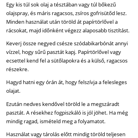
Egy kis túl sok olaj a tésztában vagy túl bőkezű
olajspray, és máris ragacsos, zsíros gofrisütőd lesz.
Minden használat után töröld át papírtörlővel a
rácsokat, majd időnként végezz alaposabb tisztítást.
Keverj össze negyed csésze szódabikarbónát annyi
vízzel, hogy sűrű pasztát kapj. Papírtörlővel vagy
ecsettel kend fel a sütőlapokra és a külső, ragacsos
részekre.
Hagyd hatni egy órán át, hogy felszívja a felesleges
olajat.
Ezután nedves kendővel töröld le a megszáradt
pasztát. A résekhez fogpiszkáló is jól jöhet. Ha még
mindig ragad, ismételd meg a folyamatot.
Használat vagy tárolás előtt mindig töröld teljesen