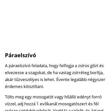
Páraelszívó
A páraelszívó feladata, hogy felfogja a zsíros gőzt és
elvezesse a szagokat, de ha vastag zsírréteg borítja,
akár tűzveszélyes is lehet. Évente legalább négyszer
érdemes kitisztítani.
Tölts meg egy mosogatót vagy hőálló edényt forró
vízzel, adj hozzá 1 evőkanál mosogatószert és fél
csésze szódabikarbónát. Vedd ki a szűrőt, és áztasd