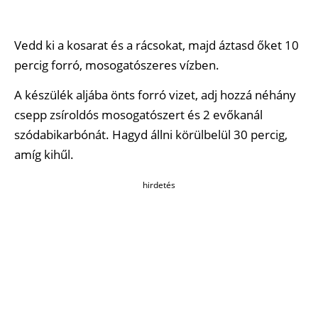
Vedd ki a kosarat és a rácsokat, majd áztasd őket 10
percig forró, mosogatószeres vízben.
A készülék aljába önts forró vizet, adj hozzá néhány
csepp zsíroldós mosogatószert és 2 evőkanál
szódabikarbónát. Hagyd állni körülbelül 30 percig,
amíg kihűl.
hirdetés