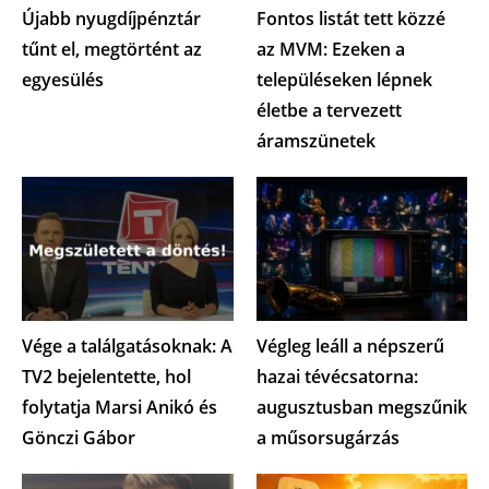
Újabb nyugdíjpénztár
Fontos listát tett közzé
tűnt el, megtörtént az
az MVM: Ezeken a
egyesülés
településeken lépnek
életbe a tervezett
áramszünetek
Vége a találgatásoknak: A
Végleg leáll a népszerű
TV2 bejelentette, hol
hazai tévécsatorna:
folytatja Marsi Anikó és
augusztusban megszűnik
Gönczi Gábor
a műsorsugárzás