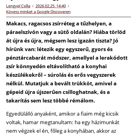
Lengyel Csilla
2026.02.25. 14:40
Kövess minket a Google Discoveren
Makacs, ragacsos zsírréteg a tűzhelyen, a
páraelszívón vagy a sütő oldalán? Hiába törlöd
át újra és újra, mégsem lesz igazán tiszta? Jó
hírünk van: létezik egy egyszerű, gyors és
pénztárcabarát módszer, amellyel a lerakódott
zsír könnyedén eltávolítható a konyhai
készülékekről – súrolás és erős vegyszerek
nélkül. Mutatjuk a bevált trükköt, amivel a
gépeid újra újszerűen csilloghatnak, és a
takarítás sem lesz többé rémálom.
Egyedülálló anyaként, amikor a fiaim még kicsik
voltak, hamar megtanultam: ha egy házimunkát
nem végzek el én, főleg a konyhában, akkor az