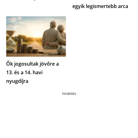
egyik legismertebb arca
Ők jogosultak jövőre a
13. és a 14. havi
nyugdíjra
hirdetés