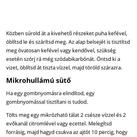
Közben súrold át a kivehető részeket puha kefével,
öblítsd le és szárítsd meg. Az alap belsejét is tisztítsd
meg óvatosan kefével vagy kendővel, szükség
esetén szórj rá még szódabikarbónát. Öntsd ki a
vizet, öblítsd át tiszta vízzel, majd töröld szárazra.
Mikrohullámú sütő
Ha egy gombnyomásra elindítod, egy
gombnyomással tisztítani is tudod.
Tölts meg egy mikrózható tálat 2 csésze vízzel és 2
evőkanál citromlével vagy ecettel. Melegítsd
forrásig, majd hagyd csukva az ajtót 10 percig, hogy