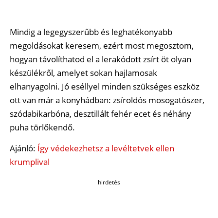
Mindig a legegyszerűbb és leghatékonyabb
megoldásokat keresem, ezért most megosztom,
hogyan távolíthatod el a lerakódott zsírt öt olyan
készülékről, amelyet sokan hajlamosak
elhanyagolni. Jó eséllyel minden szükséges eszköz
ott van már a konyhádban: zsíroldós mosogatószer,
szódabikarbóna, desztillált fehér ecet és néhány
puha törlőkendő.
Ajánló:
Így védekezhetsz a levéltetvek ellen
krumplival
hirdetés