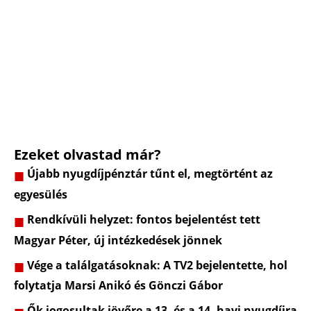
Ezeket olvastad már?
Újabb nyugdíjpénztár tűnt el, megtörtént az
egyesülés
Rendkívüli helyzet: fontos bejelentést tett
Magyar Péter, új intézkedések jönnek
Vége a találgatásoknak: A TV2 bejelentette, hol
folytatja Marsi Anikó és Gönczi Gábor
Ők jogosultak jövőre a 13. és a 14. havi nyugdíjra