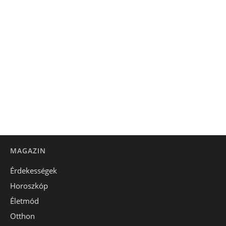
MAGAZIN
Érdekességek
Horoszkóp
Életmód
Otthon