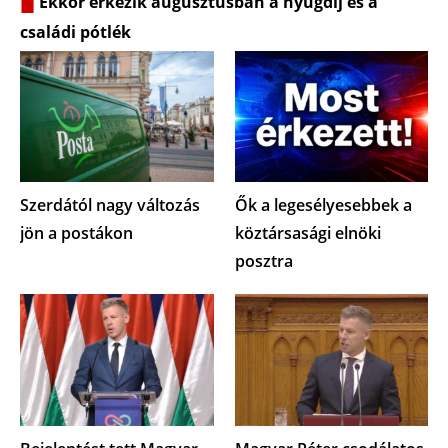
Ekkor érkezik augusztusban a nyugdíj és a
családi pótlék
Szerdától nagy változás
Ők a legesélyesebbek a
jön a postákon
köztársasági elnöki
posztra