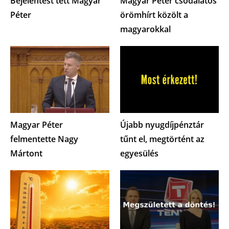
Bejelentést tett Magyar
Magyar Péter csodálatos
Péter
örömhírt közölt a
magyarokkal
Magyar Péter
Újabb nyugdíjpénztár
felmentette Nagy
tűnt el, megtörtént az
Mártont
egyesülés