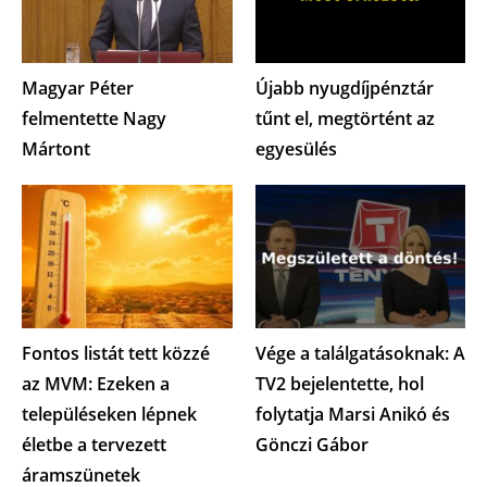
Magyar Péter
Újabb nyugdíjpénztár
felmentette Nagy
tűnt el, megtörtént az
Mártont
egyesülés
Fontos listát tett közzé
Vége a találgatásoknak: A
az MVM: Ezeken a
TV2 bejelentette, hol
településeken lépnek
folytatja Marsi Anikó és
életbe a tervezett
Gönczi Gábor
áramszünetek