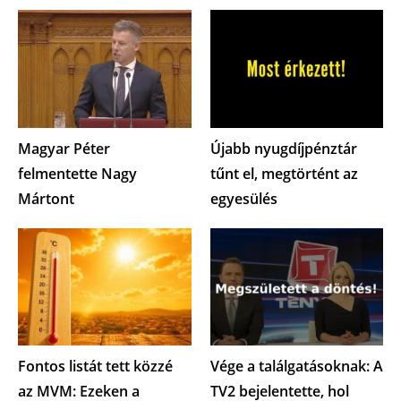
Magyar Péter
Újabb nyugdíjpénztár
felmentette Nagy
tűnt el, megtörtént az
Mártont
egyesülés
Fontos listát tett közzé
Vége a találgatásoknak: A
az MVM: Ezeken a
TV2 bejelentette, hol