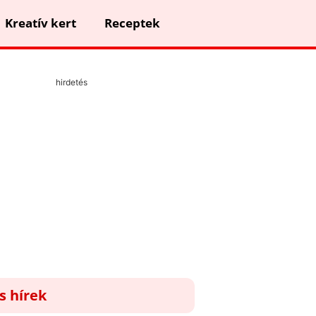
Kreatív kert
Receptek
hirdetés
ss hírek