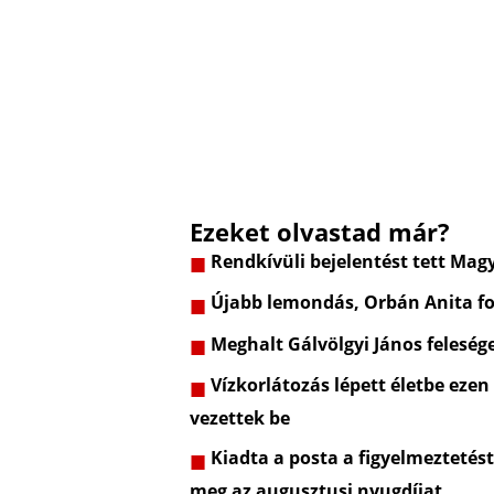
Ezeket olvastad már?
Rendkívüli bejelentést tett Mag
Újabb lemondás, Orbán Anita fo
Meghalt Gálvölgyi János feleség
Vízkorlátozás lépett életbe ezen
vezettek be
Kiadta a posta a figyelmeztetés
meg az augusztusi nyugdíjat