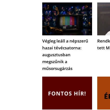
Végleg leáll a népszerű
Rendkí
hazai tévécsatorna:
tett M
augusztusban
megszűnik a
műsorsugárzás