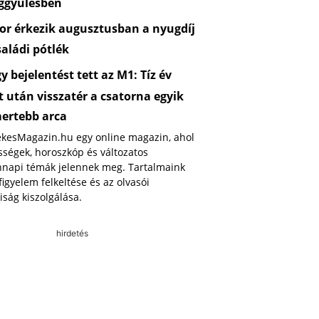
ggyűlésben
or érkezik augusztusban a nyugdíj
saládi pótlék
 bejelentést tett az M1: Tíz év
 után visszatér a csatorna egyik
mertebb arca
ekesMagazin.hu egy online magazin, ahol
ségek, horoszkóp és változatos
napi témák jelennek meg. Tartalmaink
 figyelem felkeltése és az olvasói
iság kiszolgálása.
hirdetés