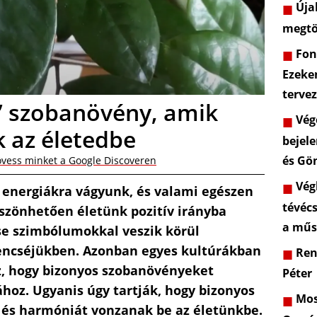
Újab
megtö
Font
Ezeke
terve
” szobanövény, amik
Vége
 az életedbe
bejele
és Gö
vess minket a Google Discoveren
Végl
 energiákra vágyunk, és valami egészen
tévéc
szönhetően életünk pozitív irányba
a műs
se szimbólumokkal veszik körül
encséjükben. Azonban egyes kultúrákban
Rend
, hogy bizonyos szobanövényeket
Péter
oz. Ugyanis úgy tartják, hogy bizonyos
Most
 és harmóniát vonzanak be az életünkbe.