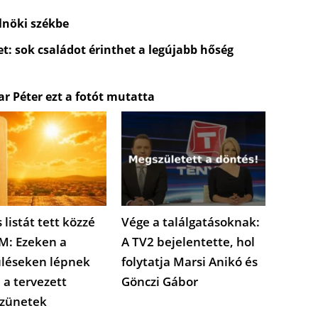
lnöki székbe
t: sok családot érinthet a legújabb hőség
 Péter ezt a fotót mutatta
 listát tett közzé
Vége a találgatásoknak:
M: Ezeken a
A TV2 bejelentette, hol
üléseken lépnek
folytatja Marsi Anikó és
 a tervezett
Gönczi Gábor
zünetek