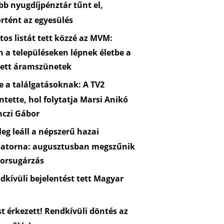
b nyugdíjpénztár tűnt el,
rtént az egyesülés
os listát tett közzé az MVM:
n a településeken lépnek életbe a
zett áramszünetek
 a találgatásoknak: A TV2
ntette, hol folytatja Marsi Anikó
nczi Gábor
eg leáll a népszerű hazai
satorna: augusztusban megszűnik
orsugárzás
kívüli bejelentést tett Magyar
 érkezett! Rendkívüli döntés az