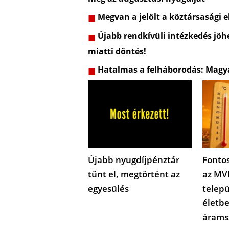
Megvan a jelölt a köztársasági e
Újabb rendkívüli intézkedés jöhe
miatti döntés!
Hatalmas a felháborodás: Magyar
Újabb nyugdíjpénztár
Fontos
tűnt el, megtörtént az
az MV
egyesülés
telep
életbe
árams