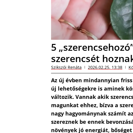
5 „szerencsehozó
szerencsét hoznak
Szikszói Renáta
2026.02.25. 13:38
Kö
Az új évben mindannyian friss
új lehetőségekre is aminek kö
változik. Vannak akik szerenc
magunkat ehhez, bízva a szer
nagy hagyománynak számít az
szereznek be ennek bevonzásáh
növények jó energiát, bőséget