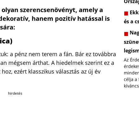
Orszá
olyan szerencsenövényt, amely a
Ekk
ekoratív, hanem pozitív hatással is
és a c
sára:
Nagy
ica)
szünet
legis
uk: a pénz nem terem a fán. Bár ez továbbra
Az Érd
ban mégsem árthat. A hiedelmek szerint ez a
érdekes
 hoz, ezért klasszikus választás az új év
minden
célja a
kíváncs
hirdetés