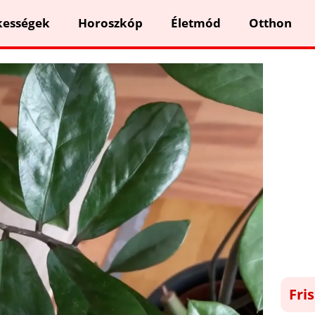
kességek
Horoszkóp
Életmód
Otthon
Fri