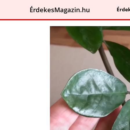
ÉrdekesMagazin.hu
Érde