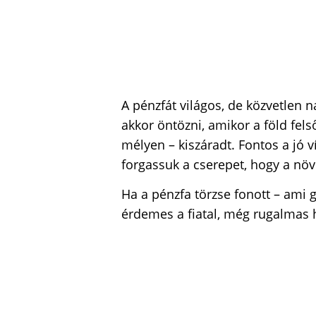
A pénzfát világos, de közvetlen 
akkor öntözni, amikor a föld fels
mélyen – kiszáradt. Fontos a jó v
forgassuk a cserepet, hogy a nö
Ha a pénzfa törzse fonott – ami 
érdemes a fiatal, még rugalmas 