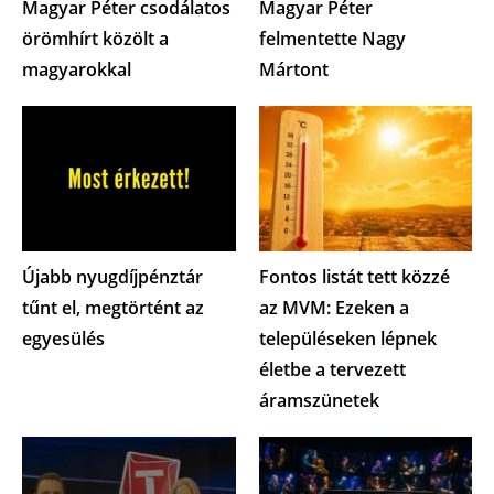
Magyar Péter csodálatos
Magyar Péter
örömhírt közölt a
felmentette Nagy
magyarokkal
Mártont
Újabb nyugdíjpénztár
Fontos listát tett közzé
tűnt el, megtörtént az
az MVM: Ezeken a
egyesülés
településeken lépnek
életbe a tervezett
áramszünetek