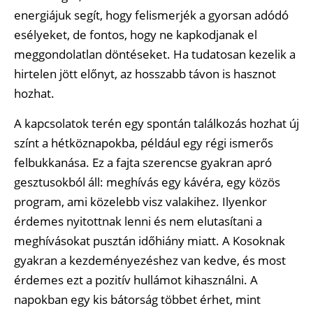
energiájuk segít, hogy felismerjék a gyorsan adódó
esélyeket, de fontos, hogy ne kapkodjanak el
meggondolatlan döntéseket. Ha tudatosan kezelik a
hirtelen jött előnyt, az hosszabb távon is hasznot
hozhat.
A kapcsolatok terén egy spontán találkozás hozhat új
színt a hétköznapokba, például egy régi ismerős
felbukkanása. Ez a fajta szerencse gyakran apró
gesztusokból áll: meghívás egy kávéra, egy közös
program, ami közelebb visz valakihez. Ilyenkor
érdemes nyitottnak lenni és nem elutasítani a
meghívásokat pusztán időhiány miatt. A Kosoknak
gyakran a kezdeményezéshez van kedve, és most
érdemes ezt a pozitív hullámot kihasználni. A
napokban egy kis bátorság többet érhet, mint