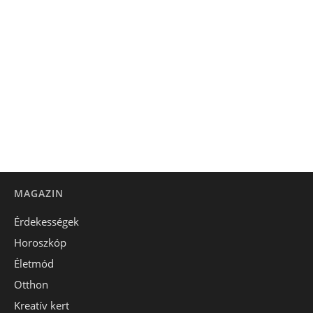
MAGAZIN
Érdekességek
Horoszkóp
Életmód
Otthon
Kreatív kert