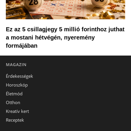
Ez az 5 csillagjegy 5 millió forinthoz juthat
a mostani hétvégén, nyeremény
formájában
MAGAZIN
Érdekességek
Horoszkóp
Életmód
Otthon
Kreatív kert
Receptek