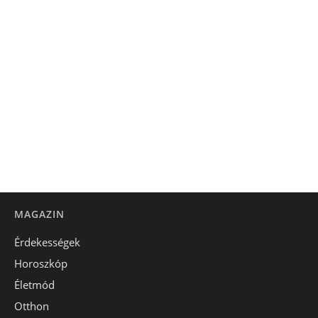
MAGAZIN
Érdekességek
Horoszkóp
Életmód
Otthon