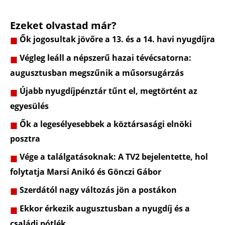
Ezeket olvastad már?
Ők jogosultak jövőre a 13. és a 14. havi nyugdíjra
Végleg leáll a népszerű hazai tévécsatorna:
augusztusban megszűnik a műsorsugárzás
Újabb nyugdíjpénztár tűnt el, megtörtént az
egyesülés
Ők a legesélyesebbek a köztársasági elnöki
posztra
Vége a találgatásoknak: A TV2 bejelentette, hol
folytatja Marsi Anikó és Gönczi Gábor
Szerdától nagy változás jön a postákon
Ekkor érkezik augusztusban a nyugdíj és a
családi pótlék