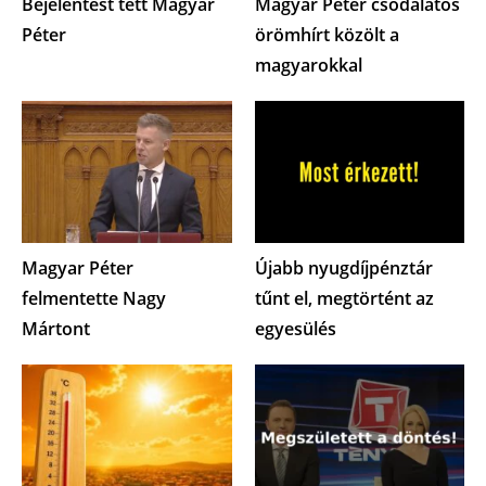
Bejelentést tett Magyar
Magyar Péter csodálatos
Péter
örömhírt közölt a
magyarokkal
Magyar Péter
Újabb nyugdíjpénztár
felmentette Nagy
tűnt el, megtörtént az
Mártont
egyesülés