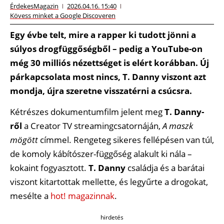
ÉrdekesMagazin
2026.04.16. 15:40
Kövess minket a Google Discoveren
Egy évbe telt, mire a rapper ki tudott jönni a
súlyos drogfüggőségből – pedig a YouTube-on
még 30 milliós nézettséget is elért korábban. Új
párkapcsolata most nincs, T. Danny viszont azt
mondja, újra szeretne visszatérni a csúcsra.
Kétrészes dokumentumfilm jelent meg
T. Dan­ny­
ről
a Crea­tor TV strea­ming­csa­tor­ná­ján,
A maszk
mögött
címmel. Rengeteg sikeres fellépésen van túl,
de komoly kábítószer-függőség alakult ki nála –
kokaint fogyasztott.
T. Danny
családja és a barátai
viszont kitartottak mellette, és legyűrte a drogokat,
mesélte a
hot! magazinnak
.
hirdetés