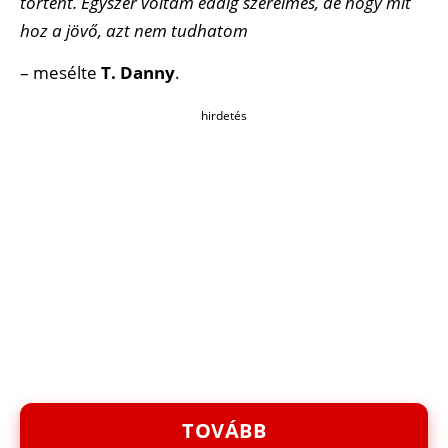
történt. Egyszer voltam eddig szerelmes, de hogy mit
hoz a jövő, azt nem tudhatom
– mesélte
T. Danny
.
hirdetés
TOVÁBB