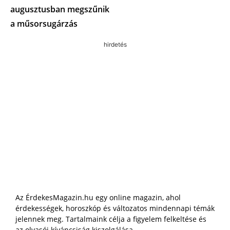
augusztusban megszűnik
a műsorsugárzás
hirdetés
Az ÉrdekesMagazin.hu egy online magazin, ahol
érdekességek, horoszkóp és változatos mindennapi témák
jelennek meg. Tartalmaink célja a figyelem felkeltése és
az olvasói kíváncsiság kiszolgálása.