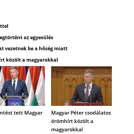
ttel
egtörtént az egyesülés
st vezetnek be a hőség miatt
rt közölt a magyarokkal
ntést tett Magyar
Magyar Péter csodálatos
örömhírt közölt a
magyarokkal