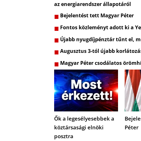
az energiarendszer állapotáról
Bejelentést tett Magyar Péter
Fontos közleményt adott ki a Ye
Újabb nyugdíjpénztár tűnt el, m
Augusztus 3-tól újabb korlátozá
Magyar Péter csodálatos örömhí
Ők a legesélyesebbek a
Bejele
köztársasági elnöki
Péter
posztra