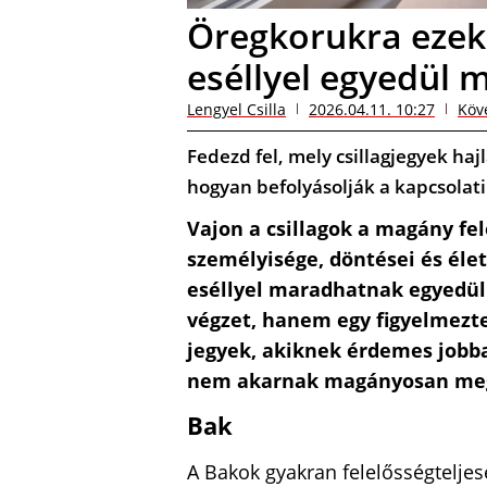
Öregkorukra ezek 
eséllyel egyedül
Lengyel Csilla
2026.04.11. 10:27
Köv
Fedezd fel, mely csillagjegyek ha
hogyan befolyásolják a kapcsolati
Vajon a csillagok a magány fel
személyisége, döntései és éle
eséllyel maradhatnak egyedül
végzet, hanem egy figyelmezte
jegyek, akiknek érdemes jobba
nem akarnak magányosan meg
Bak
A Bakok gyakran felelősségteljes