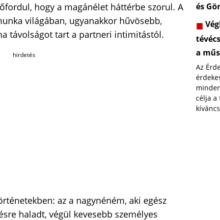
lőfordul, hogy a magánélet háttérbe szorul. A
és Gö
 munka világában, ugyanakkor hűvösebb,
Végl
a távolságot tart a partneri intimitástól.
tévéc
a műs
hirdetés
Az Érd
érdekes
minden
célja a
kíváncs
 történetekben: az a nagynéném, aki egész
tésre haladt, végül kevesebb személyes