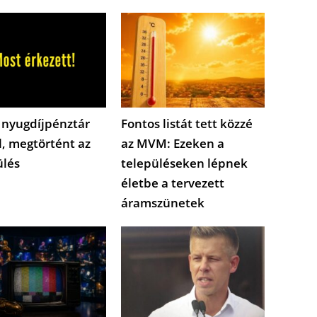
 nyugdíjpénztár
Fontos listát tett közzé
l, megtörtént az
az MVM: Ezeken a
ülés
településeken lépnek
életbe a tervezett
áramszünetek