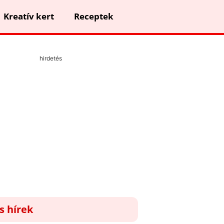
Kreatív kert
Receptek
hirdetés
ss hírek