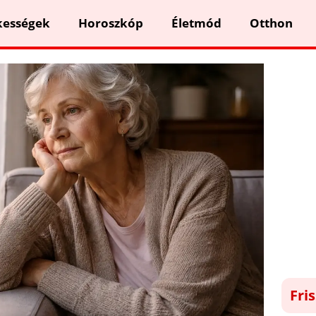
kességek
Horoszkóp
Életmód
Otthon
Fri