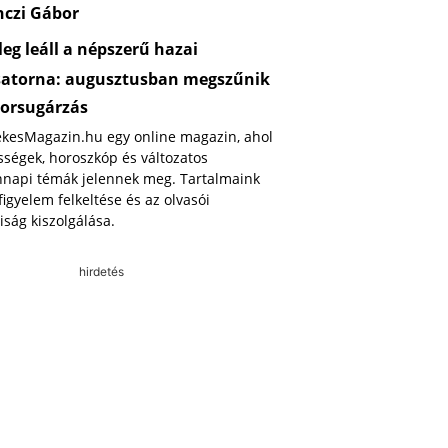
nczi Gábor
eg leáll a népszerű hazai
satorna: augusztusban megszűnik
orsugárzás
ekesMagazin.hu egy online magazin, ahol
ségek, horoszkóp és változatos
napi témák jelennek meg. Tartalmaink
 figyelem felkeltése és az olvasói
iság kiszolgálása.
hirdetés