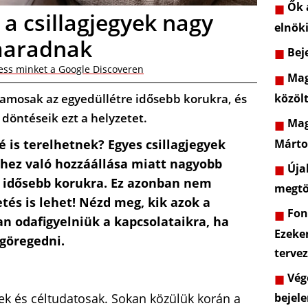
Ők a
a csillagjegyek nagy
elnöki
 maradnak
Beje
ess minket a Google Discoveren
Mag
jlamosak az egyedüllétre idősebb korukra, és
közöl
 döntéseik ezt a helyzetet.
Mag
Márto
é is terelhetnek? Egyes csillagjegyek
thez való hozzáállása miatt nagyobb
Újab
 idősebb korukra. Ez azonban nem
megtö
tés is lehet! Nézd meg, kik azok a
Font
n odafigyelniük a kapcsolataikra, ha
Ezeke
öregedni.
terve
Vége
ek és céltudatosak. Sokan közülük korán a
bejele