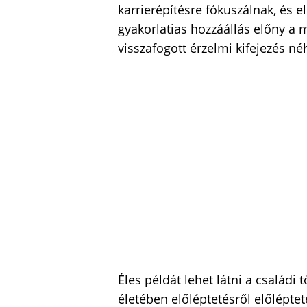
karrierépítésre fókuszálnak, és e
gyakorlatias hozzáállás előny a
visszafogott érzelmi kifejezés néh
Éles példát lehet látni a családi
életében előléptetésről előlépte