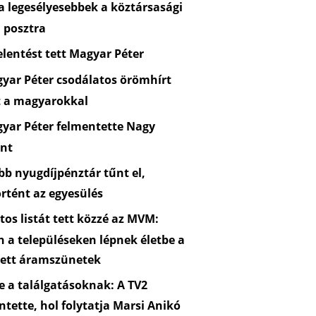
 legesélyesebbek a köztársasági
 posztra
lentést tett Magyar Péter
yar Péter csodálatos örömhírt
t a magyarokkal
yar Péter felmentette Nagy
nt
b nyugdíjpénztár tűnt el,
rtént az egyesülés
os listát tett közzé az MVM:
n a településeken lépnek életbe a
zett áramszünetek
 a találgatásoknak: A TV2
ntette, hol folytatja Marsi Anikó