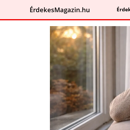
ÉrdekesMagazin.hu
Érde