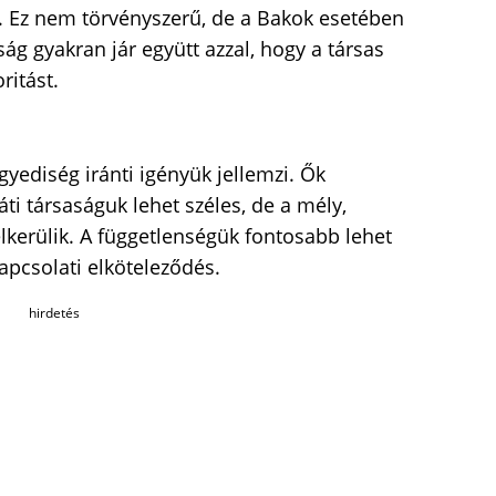
a. Ez nem törvényszerű, de a Bakok esetében
ság gyakran jár együtt azzal, hogy a társas
ritást.
gyediség iránti igényük jellemzi. Ők
áti társaságuk lehet széles, de a mély,
lkerülik. A függetlenségük fontosabb lehet
pcsolati elköteleződés.
hirdetés