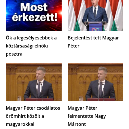
Ők a legesélyesebbek a
Bejelentést tett Magyar
köztársasági elnöki
Péter
posztra
Magyar Péter csodálatos
Magyar Péter
örömhírt közölt a
felmentette Nagy
magyarokkal
Mártont