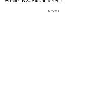
és március 24-e között történik.
hirdetés