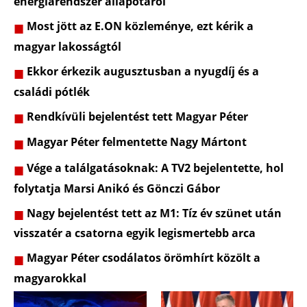
energiarendszer állapotáról
Most jött az E.ON közleménye, ezt kérik a
magyar lakosságtól
Ekkor érkezik augusztusban a nyugdíj és a
családi pótlék
Rendkívüli bejelentést tett Magyar Péter
Magyar Péter felmentette Nagy Mártont
Vége a találgatásoknak: A TV2 bejelentette, hol
folytatja Marsi Anikó és Gönczi Gábor
Nagy bejelentést tett az M1: Tíz év szünet után
visszatér a csatorna egyik legismertebb arca
Magyar Péter csodálatos örömhírt közölt a
magyarokkal