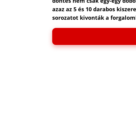
döntés nem csak egy-egy doboz
azaz az 5 és 10 darabos kiszer
sorozatot kivonták a forgalomb