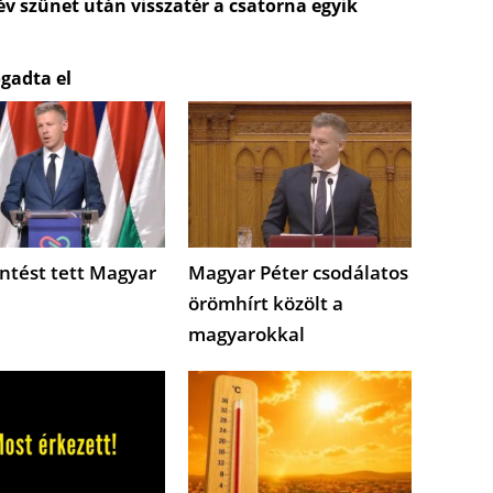
 év szünet után visszatér a csatorna egyik
gadta el
ntést tett Magyar
Magyar Péter csodálatos
örömhírt közölt a
magyarokkal