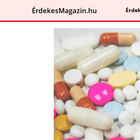
ÉrdekesMagazin.hu
Érde