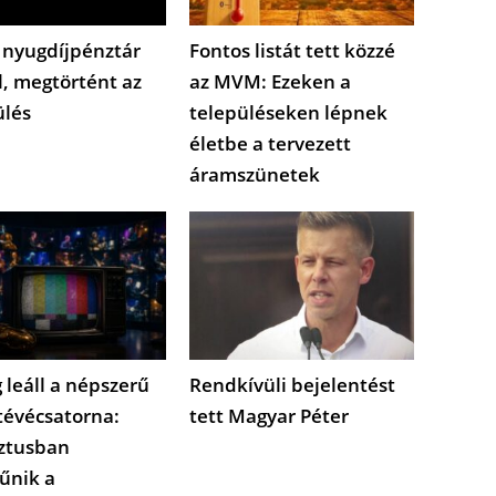
 nyugdíjpénztár
Fontos listát tett közzé
l, megtörtént az
az MVM: Ezeken a
ülés
településeken lépnek
életbe a tervezett
áramszünetek
 leáll a népszerű
Rendkívüli bejelentést
tévécsatorna:
tett Magyar Péter
ztusban
űnik a