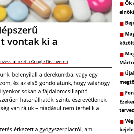
Ők a
elnöki
Beje
Népszerű
Mag
t vontak ki a
közöl
Mag
övess minket a Google Discoveren
Márto
Újab
ünk, belenyilall a derekunkba, vagy egy
megtö
izom, és az első gondolatunk, hogy valahogy
 Ilyenkor sokan a fájdalomcsillapító
Font
zerűen használhatók, szinte észrevétlenek,
Ezeke
kség van rájuk – ráadásul nem terhelik a
terve
Vége
tetés érkezett a gyógyszerpiacról, ami
bejele