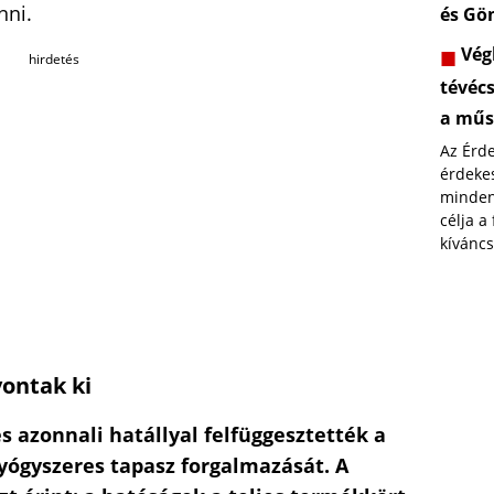
nni.
és Gö
Végl
hirdetés
tévéc
a műs
Az Érd
érdekes
minden
célja a
kíváncs
vontak ki
s azonnali hatállyal felfüggesztették a
yógyszeres tapasz forgalmazását. A