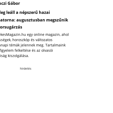
nczi Gábor
eg leáll a népszerű hazai
satorna: augusztusban megszűnik
orsugárzás
ekesMagazin.hu egy online magazin, ahol
ségek, horoszkóp és változatos
napi témák jelennek meg. Tartalmaink
 figyelem felkeltése és az olvasói
iság kiszolgálása.
hirdetés