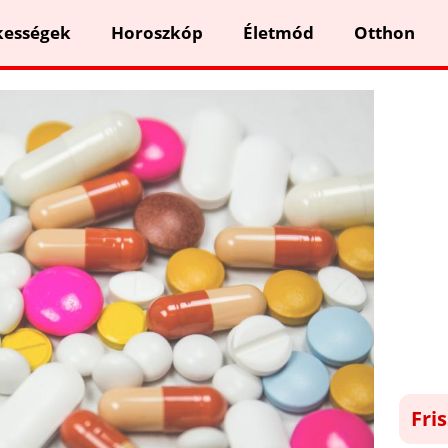
kességek
Horoszkóp
Életmód
Otthon
Fri