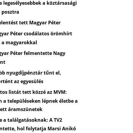
 legesélyesebbek a köztársasági
 posztra
lentést tett Magyar Péter
yar Péter csodálatos örömhírt
t a magyarokkal
yar Péter felmentette Nagy
nt
b nyugdíjpénztár tűnt el,
rtént az egyesülés
os listát tett közzé az MVM:
n a településeken lépnek életbe a
zett áramszünetek
 a találgatásoknak: A TV2
ntette, hol folytatja Marsi Anikó