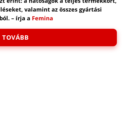
t érint: a hatóságok a teljes termékkört,
eléseket, valamint az összes gyártási
ól. – írja a
Femina
TOVÁBB