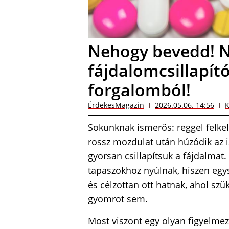
Nehogy bevedd! 
fájdalomcsillapító
forgalomból!
ÉrdekesMagazin
2026.05.06. 14:56
K
Sokunknak ismerős: reggel felkel
rossz mozdulat után húzódik az 
gyorsan csillapítsuk a fájdalmat.
tapaszokhoz nyúlnak, hiszen egys
és célzottan ott hatnak, ahol szü
gyomrot sem.
Most viszont egy olyan figyelmez