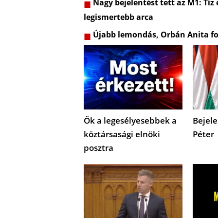
Nagy bejelentést tett az M1: Tíz
legismertebb arca
Újabb lemondás, Orbán Anita fo
Ők a legesélyesebbek a
Bejele
köztársasági elnöki
Péter
posztra