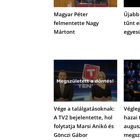
Magyar Péter
Újabb
felmentette Nagy
tűnt e
Mártont
egyes
Vége a találgatásoknak:
Végleg
A TV2 bejelentette, hol
hazai 
folytatja Marsi Anikó és
augus
Gönczi Gábor
megsz