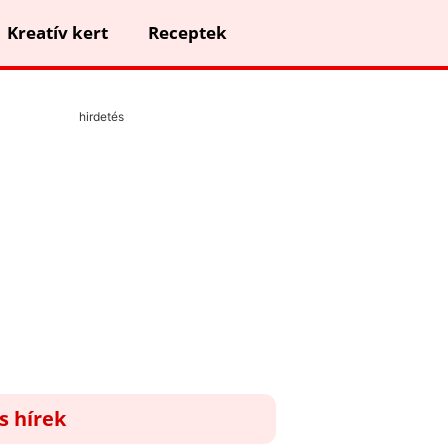
Kreatív kert
Receptek
hirdetés
ss hírek