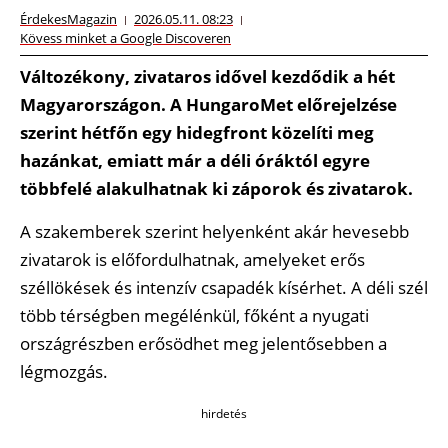
ÉrdekesMagazin
2026.05.11. 08:23
Kövess minket a Google Discoveren
Változékony, zivataros idővel kezdődik a hét
Magyarországon. A HungaroMet előrejelzése
szerint hétfőn egy hidegfront közelíti meg
hazánkat, emiatt már a déli óráktól egyre
többfelé alakulhatnak ki záporok és zivatarok.
A szakemberek szerint helyenként akár hevesebb
zivatarok is előfordulhatnak, amelyeket erős
széllökések és intenzív csapadék kísérhet. A déli szél
több térségben megélénkül, főként a nyugati
országrészben erősödhet meg jelentősebben a
légmozgás.
hirdetés