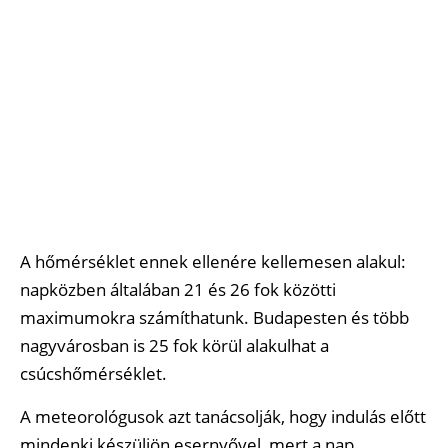
A hőmérséklet ennek ellenére kellemesen alakul:
napközben általában 21 és 26 fok közötti
maximumokra számíthatunk. Budapesten és több
nagyvárosban is 25 fok körül alakulhat a
csúcshőmérséklet.
A meteorológusok azt tanácsolják, hogy indulás előtt
mindenki készüljön esernyővel, mert a nap