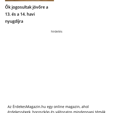
Ők jogosultak jövőre a
13. és a 14. havi
nyugdíjra
hirdetés
Az ÉrdekesMagazin.hu egy online magazin, ahol
érdekességek, horoszkóp és változatos mindennapi témák