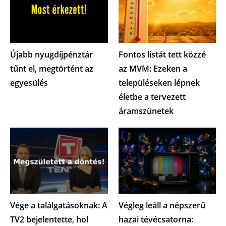
Újabb nyugdíjpénztár
Fontos listát tett közzé
tűnt el, megtörtént az
az MVM: Ezeken a
egyesülés
településeken lépnek
életbe a tervezett
áramszünetek
Vége a találgatásoknak: A
Végleg leáll a népszerű
TV2 bejelentette, hol
hazai tévécsatorna: