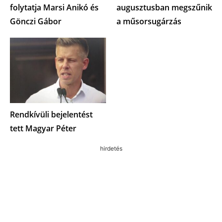
folytatja Marsi Anikó és
augusztusban megszűnik
Gönczi Gábor
a műsorsugárzás
Rendkívüli bejelentést
tett Magyar Péter
hirdetés