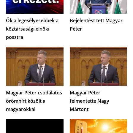
Ők a legesélyesebbek a
Bejelentést tett Magyar
köztársasági elnöki
Péter
posztra
Magyar Péter csodálatos
Magyar Péter
örömhírt közölt a
felmentette Nagy
magyarokkal
Mártont