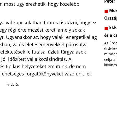
Péter
an most úgy érezhetik, hogy közelebb
Most
Orszá
ival kapcsolatban fontos tisztázni, hogy ez
Ekk
y régi értelmezési keret, amely sokak
és a c
t. Ugyanakkor az, hogy valaki energetikailag
Az Érd
akban, valós életeseményekkel párosulva
érdekes
efektetések felfutása, üzleti tárgyalások
minden
jól időzített vállalkozásindítás. A
célja a
kíváncs
és tipikus helyzeteket említünk, de nem
lehetséges forgatókönyveket vázolunk fel.
hirdetés