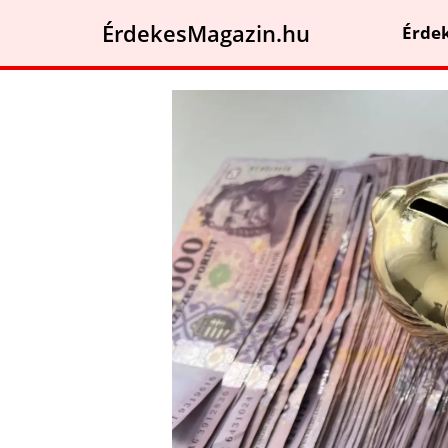
ÉrdekesMagazin.hu
Érde