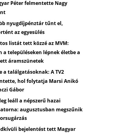
yar Péter felmentette Nagy
nt
b nyugdíjpénztár tűnt el,
rtént az egyesülés
os listát tett közzé az MVM:
n a településeken lépnek életbe a
zett áramszünetek
 a találgatásoknak: A TV2
ntette, hol folytatja Marsi Anikó
nczi Gábor
eg leáll a népszerű hazai
satorna: augusztusban megszűnik
orsugárzás
kívüli bejelentést tett Magyar