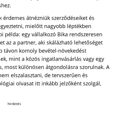
shez.
k érdemes átnézniük szerződéseiket és
 egyeztetni, mielőtt nagyobb léptékben
i példa: egy vállalkozó Bika rendszeresen
het az a partner, aki skálázható lehetőséget
bb távon komoly bevétel-növekedést
ek, mint a közös ingatlanvásárlás vagy egy
s, most különösen átgondolásra szorulnak. A
em elszalasztani, de tervszerűen és
ógiai olvasat itt inkább jelzőként szolgál,
hirdetés