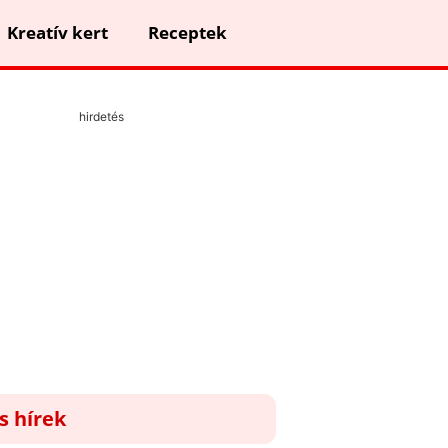
Kreatív kert
Receptek
hirdetés
ss hírek