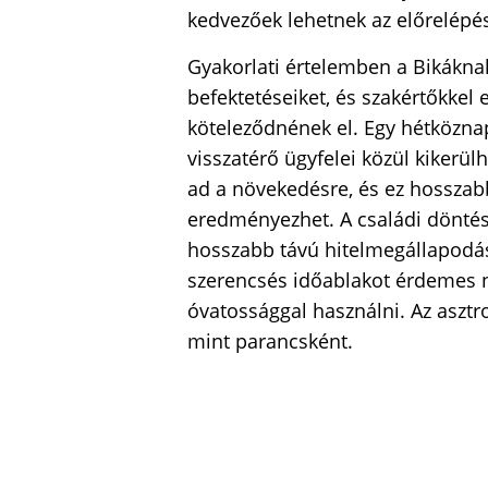
kedvezőek lehetnek az előrelépé
Gyakorlati értelemben a Bikákna
befektetéseiket, és szakértőkkel
köteleződnének el. Egy hétköznap
visszatérő ügyfelei közül kikerül
ad a növekedésre, és ez hossza
eredményezhet. A családi döntés
hosszabb távú hitelmegállapodá
szerencsés időablakot érdemes n
óvatossággal használni. Az asztrol
mint parancsként.