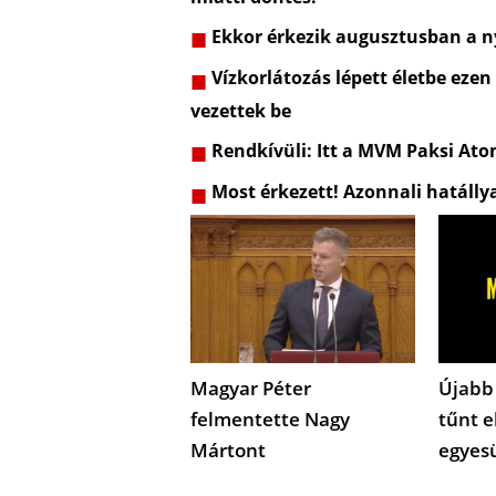
Ekkor érkezik augusztusban a ny
Vízkorlátozás lépett életbe ezen
vezettek be
Rendkívüli: Itt a MVM Paksi Ato
Most érkezett! Azonnali hatálly
Magyar Péter
Újabb
felmentette Nagy
tűnt e
Mártont
egyes