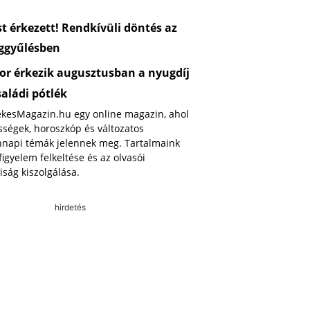
 érkezett! Rendkívüli döntés az
ggyűlésben
or érkezik augusztusban a nyugdíj
saládi pótlék
ekesMagazin.hu egy online magazin, ahol
ségek, horoszkóp és változatos
napi témák jelennek meg. Tartalmaink
 figyelem felkeltése és az olvasói
iság kiszolgálása.
hirdetés