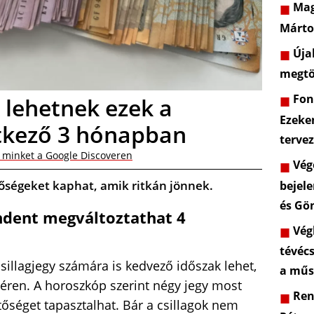
Mag
Márto
Újab
megtö
Font
k lehetnek ezek a
Ezeke
etkező 3 hónapban
terve
 minket a Google Discoveren
Vége
etőségeket kaphat, amik ritkán jönnek.
bejele
és Gö
ndent megváltoztathat 4
Végl
tévéc
illagjegy számára is kedvező időszak lehet,
a műs
éren. A horoszkóp szerint négy jegy most
Rend
őséget tapasztalhat. Bár a csillagok nem