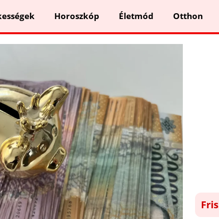
kességek
Horoszkóp
Életmód
Otthon
Fri