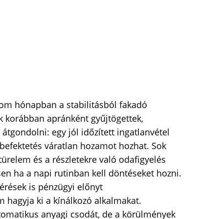
om hónapban a stabilitásból fakadó
k korábban apránként gyűjtögettek,
tgondolni: egy jól időzített ingatlanvétel
i befektetés váratlan hozamot hozhat. Sok
 türelem és a részletekre való odafigyelés
n ha a napi rutinban kell döntéseket hozni.
érések is pénzügyi előnyt
 hagyja ki a kínálkozó alkalmakat.
tomatikus anyagi csodát, de a körülmények