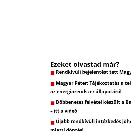
Ezeket olvastad már?
Rendkívüli bejelentést tett Mag
Magyar Péter: Tájékoztatás a telj
az energiarendszer állapotáról
Döbbenetes felvétel készült a Ba
– itt a videó
Újabb rendkívüli intézkedés jöhe
miatti döntés!