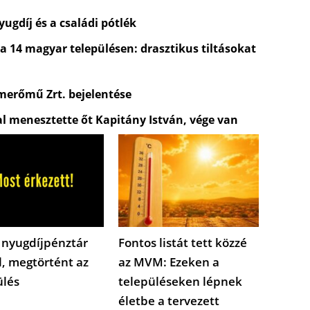
ugdíj és a családi pótlék
 a 14 magyar településen: drasztikus tiltásokat
merőmű Zrt. bejelentése
al menesztette őt Kapitány István, vége van
 nyugdíjpénztár
Fontos listát tett közzé
l, megtörtént az
az MVM: Ezeken a
ülés
településeken lépnek
életbe a tervezett