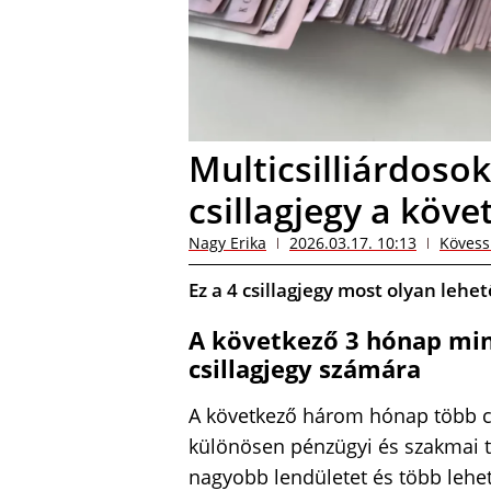
Multicsilliárdoso
csillagjegy a köv
Nagy Erika
2026.03.17. 10:13
Kövess
Ez a 4 csillagjegy most olyan leh
A következő 3 hónap mi
csillagjegy számára
A következő három hónap több cs
különösen pénzügyi és szakmai t
nagyobb lendületet és több lehet