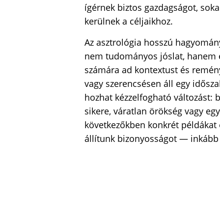
ígérnek biztos gazdagságot, sok
kerülnek a céljaikhoz.
Az asztrológia hosszú hagyománya
nem tudományos jóslat, hanem eg
számára ad kontextust és remény
vagy szerencsésen áll egy idősz
hozhat kézzelfogható változást: b
sikere, váratlan örökség vagy egy 
következőkben konkrét példákat 
állítunk bizonyosságot — inkább 